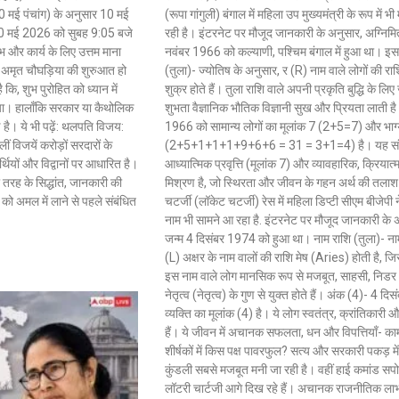
(10 मई पंचांग) के अनुसार 10 मई
(रूपा गांगुली) बंगाल में महिला उप मुख्यमंत्री के रूप में 
ै. 10 मई 2026 को सुबह 9:05 बजे
रही है। इंटरनेट पर मौजूद जानकारी के अनुसार, अग्निमि
 और कार्य के लिए उत्तम माना
नवंबर 1966 को कल्याणी, पश्चिम बंगाल में हुआ था। इस
’ अमृत चौघड़िया की शुरुआत हो
(तुला)- ज्योतिष के अनुसार, र (R) नाम वाले लोगों की राशि
 कि, शुभ पुरोहित को ध्यान में
शुक्र होते हैं। तुला राशि वाले अपनी प्रकृति बुद्धि के लिए 
ा। हालाँकि सरकार या कैथोलिक
शुभता वैज्ञानिक भौतिक विज्ञानी सुख और प्रियता लाती 
है। ये भी पढ़ें: थलपति विजय:
1966 को सामान्य लोगों का मूलांक 7 (2+5=7) और भाग्
लीं विजयें करोड़ों सरदारों के
(2+5+1+1+1+9+6+6 = 31 = 3+1=4) है। यह संयो
थियों और विद्वानों पर आधारित है।
आध्यात्मिक प्रवृत्ति (मूलांक 7) और व्यावहारिक, क्रियात
रह के सिद्धांत, जानकारी की
मिश्रण है, जो स्थिरता और जीवन के गहन अर्थ की तलाश मे
त को अमल में लाने से पहले संबंधित
चटर्जी (लॉकेट चटर्जी) रेस में महिला डिप्टी सीएम बीजेपी
नाम भी सामने आ रहा है. इंटरनेट पर मौजूद जानकारी के 
जन्म 4 दिसंबर 1974 को हुआ था। नाम राशि (तुला)- न
(L) अक्षर के नाम वालों की राशि मेष (Aries) होती है, जिसस
इस नाम वाले लोग मानसिक रूप से मजबूत, साहसी, निडर औ
नेतृत्व (नेतृत्व) के गुण से युक्त होते हैं। अंक (4)- 4 
व्यक्ति का मूलांक (4) है। ये लोग स्वतंत्र, क्रांतिकारी
हैं। ये जीवन में अचानक सफलता, धन और विपत्तियाँ- काम
शीर्षकों में किस पक्ष पावरफुल? सत्य और सरकारी पकड़ मे
कुंडली सबसे मजबूत मनी जा रही है। वहीं हाई कमांड सपोर्
लॉटरी चार्टजी आगे दिख रहे हैं। अचानक राजनीतिक लाभ क