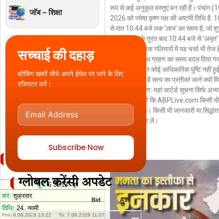
रूप से कई अनुकूल वस्तुएं बन रही हैं। पंचांग 
जॉब – शिक्षा
2026 को ज्येष्ठ कृष्ण पक्ष की अष्टमी तिथि ह
से रात 10:44 बजे तक ‘लाभ’ का समय है, जो शुभ
जाता है। इसके तुरंत बाद 10:44 बजे से ‘अमृत
लाइफस्टाइल
गई है। राजनीतिक गलियारों में यह चर्चा भी तेज है
सच्चाई की दहाड़
रखते हुए ही शपथ ग्रहण का समय बदल दिया गय
की ओर से इस पर कोई आधिकारिक पुष्टि नहीं हुई 
ब्रेकिंग खबरें सीधे अपने ईमेल पर पाने के लिए
‘थलपति’ नाम में है सत्य का प्रतीक! जानें क्यों मि
रजिस्टर करें।
संपादकीय
शासकअस्वीकरण: यहां चार्टर्ड सूचना सिर्फ अभ्यर्
यहां यह जरूरी है कि ABPLive.com किसी भी त
पुष्टि नहीं होती है। किसी भी जानकारी या सिद्धां
स्पोर्ट्स
विशेषज्ञ से सलाह लें।
Read More »
Subscribe Now
दैनिक पंचांग
ग्लोबल करेंसी अपडेट
Bid
Ask