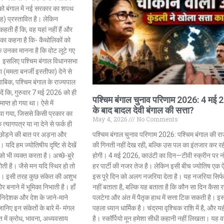
Jansarokar Bharat
 बंगाल में नई सरकार का शपथ
) प्रस्तावित है। लेकिन
ती हैं कि, वह यहां नहीं हैं और
ा का कहना है कि- कैथोलिकों को
ि उनका मानना ​​है कि वोट लूटे गए
ुई। इसलिए पश्चिम बंगाल विधानसभा
फा (ममता बनर्जी इस्तीफा) देने से
ाबिक, पश्चिम बंगाल के राज्यपाल
दें कि, गुरुवार 7 मई 2026 को ही
पश्चिम बंगाल चुनाव परिणाम 2026: 4 मई
ाप्त हो गया था। ऐसे में
ाज कुंद्रा को
सुप्रीम कोर्ट के हस्तक्षेप के बाद
के बाद बादल देवी बंगाल की सत्ता?
या गया, जिससे किसी प्रकार का
0 करोड़ रुपए
एआर रहमान झुके:‘वीरा राजा वीरा’
May 4, 2026
No Comments
्यागपत्र या ना देने से फर्क ही
्रिंग केस में
में जूनियर डागर ब्रदर्स को क्रेडिट
द छोड़ने की बात पर अड़ना और
पश्चिम बंगाल चुनाव परिणाम 2026: पश्चिम बंगाल की रा
देंगे; कॉपीराइट विवाद…
 यदि हम ज्योतिषीय दृष्टि से देखें
की गिनती नहीं देख रही, बल्कि उस पल का इंतजार कर रह
3 pm
February 20, 2026
/
5:37 pm
को भी व्यक्त करता है। अच्छे-बुरे
होगी। 4 मई 2026, काउंटी का दिन—टीवी स्क्रीन पर नंबर
ोती है। जैसे मन यदि स्थिर हो तो
हर पार्टी की नजर तेज है। लेकिन इसी बीच ज्योतिष एक 
शेयर करें -
 है। इसी तरह कुछ संकेत की अशुभ
इस पूरे दिन को अलग नजरिया देता है। यह नजरिया सिर्
र बनाने में भूमिका निभाती है। हाँ
नहीं बताता है, बल्कि यह बताता है कि कौन सा दिन कैसा
 निदेशक और देश के जाने-माने
पलटेगा और अंत में पैतृक हाथ में सत्ता टिक सकती है। इ
ानिए इन संकेतों के बारे में- मंगल
पहला ध्यान धार्मिक है। चंद्रमा वृश्चिक राशि में है, और य
्ति में क्रोध, भावना, अध्यवसाय
है। स्कॉर्पियो मून हमेशा सीधी कहानी नहीं लिखता। यह वह स