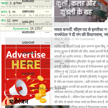
EURUSD
---
---
GBPUSD
---
---
USDJPY
---
---
ममता बनर्जी: सीएम पद से इस्तीफा न 
AUDUSD
---
---
राज्यपाल ने दी भंग की विधानसभा, ज्योत
May 8, 2026
No Comments
USDCHF
---
---
त्वरित पढ़ें दिखाएँ एआई द्वारा उत्पन्न मुख्य बिंदु, 
बंगाल चुनाव में बीजेपी की जीत, ममता बनर्जी मिली
USDCAD
---
---
धांधली का आरोप लगाया। विधानसभा भंग होने क
समाप्त। ज्योतिषीय दृष्टिकोण से कुछ ग्रहों क
XAUUSD
---
---
बनर्जी: पश्चिम बंगाल में हाल ही में विधानसभा च
लेकिन 4 मई 2026 को जब नतीजे आए तो राजनीति
XAGUSD
---
---
हार की चर्चा होने लगी. बीजेपी (बीजेपी) ने बहुमत
में जीत का परचम लहराया। वहीं लगातार तीन बार 
के बाद ममता बनर्जी को करारी हार का सामना क
लाइव कोट्स
by IFC Markets
तांत्रिक कांग्रेस (टीएमसी) की हार के बाद पश्चिम
जैसा माहौल है। लेकिन ऐसा पहली बार देखने को म
मनोरंजन
की जीत से सबसे ज्यादा चर्चा का विषय बना है. बं
बहुमत के चर्चे पश्चिम बंगाल में विधानसभा चुना