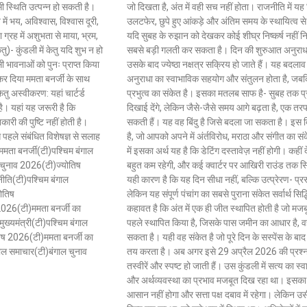
सी स्थिति उत्पन्न हो सकती है।
जो दिखता है, अंत में वही सच नहीं होता। राजनीति में 
ें भय, अविश्वास, विश्वास दूरी,
उलटफेर, छुपे हुए आंकड़े और अंतिम समय के स्थायित्व से
 ग्रह में अशुभता से माया, भ्रम,
यदि सुबह के रुझान को देखकर कोई शीघ्र निष्कर्ष नहीं न
ु)- कुंडली में केतु यदि शुभ न हो
सबसे बड़ी गलती कर सकता है। दिन की शुरुआत अनुराधा 
 भावनाओं को पुनः प्राप्त किया
उसके बाद ज्येष्ठा नक्षत्र सक्रिय हो जाते हैं। यह बदलाव
े कर दिया ममता बनर्जी के साथ
अनुराधा का स्वाभाविक सहयोग और संतुलन होता है, जबकि 
तु अस्वीकरण: यहां चार्टर्ड
प्रभुत्व का संकेत है। इसका मतलब साफ है- सुबह तक प्
 है। यहां यह जरूरी है कि
दिखाई देंगे, लेकिन जैसे-जैसे समय आगे बढ़ता है, एक तरफ
ी की पुष्टि नहीं होती है।
सकती हैं। यह वह बिंदु है जिसे बदला जा सकता है। इस 
े पहले संबंधित विशेषज्ञ से सलाह
है, जो आपको अपने में अंर्तविरोध, मराठा और संगीत का संक
)ममता बनर्जी(टी)पश्चिम बंगाल
में इसका अर्थ यह है कि डेटिंग दस्तावेज़ नहीं होगी। कहीं द
 चुनाव 2026(टी)ज्योतिष
बहुत कम रहेगी, और कई क्वार्टर पर आखिरी राउंड तक स्
ीति(टी)पश्चिम बंगाल
यही कारण है कि यह दिन सीधा नहीं, बल्कि उत्प्रेरण- प्रस
ोतिष
लेकिन यह संपूर्ण पंचांग का सबसे पुराना संकेत सर्वार्थ सिद
 2026(टी)ममता बनर्जी का
कहावत है कि अंत में एक ही जीत स्थापित होती है जो मज
ुख्यमंत्री(टी)पश्चिम बंगाल
पहले स्थापित किया है, जिसके पास जमीन का आधार है, वही
िष 2026(टी)ममता बनर्जी का
सकता है। यही वह संकेत है जो पूरे दिन के सस्पेंस के बाद
गाल समाचार(टी)बंगाल चुनाव
तय करता है। अब अगर इसे 29 अप्रैल 2026 की प्रश्न क
तस्वीरें और स्पष्ट हो जाती हैं। उस कुंडली में सत्य का स्
और अर्थव्यवस्था का प्रभाव मजबूत दिख रहा था। इसका 
आसान नहीं होगा और सत्ता पक्ष दबाव में रहेगा। लेकिन उसी