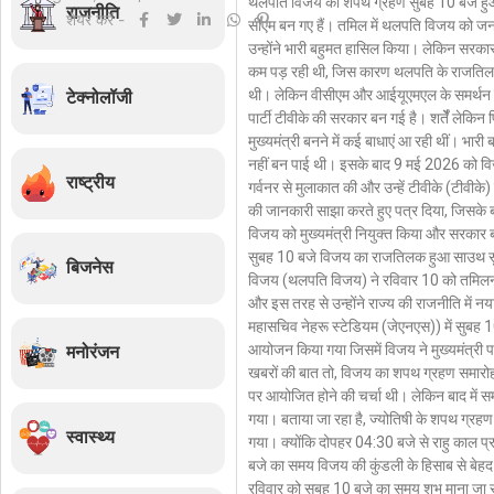
थलपति विजय का शपथ ग्रहण सुबह 10 बजे हुआ
राजनीति
शेयर करें -
August 7, 2026
/
11:23 
सीएम बन गए हैं। तमिल में थलपति विजय को ज
शेयर करें -
उन्होंने भारी बहुमत हासिल किया। लेकिन सरकार ब
कम पड़ रही थी, जिस कारण थलपति के राजतिलक
टेक्नोलॉजी
थी। लेकिन वीसीएम और आईयूएमएल के समर्थन
पार्टी टीवीके की सरकार बन गई है। शर्तेँ लेकिन
मुख्यमंत्री बनने में कई बाधाएं आ रही थीं। भार
नहीं बन पाई थी। इसके बाद 9 मई 2026 को वि
राष्ट्रीय
गर्वनर से मुलाकात की और उन्हें टीवीके (टीवीके
की जानकारी साझा करते हुए पत्र दिया, जिसके ब
विजय को मुख्यमंत्री नियुक्त किया और सरकार 
सुबह 10 बजे विजय का राजतिलक हुआ साउथ सुप
बिजनेस
विजय (थलपति विजय) ने रविवार 10 को तमिलनाड
और इस तरह से उन्होंने राज्य की राजनीति में न
महासचिव नेहरू स्टेडियम (जेएनएस)) में सुबह
मनोरंजन
आयोजन किया गया जिसमें विजय ने मुख्यमंत्र
खबरों की बात तो, विजय का शपथ ग्रहण समारो
पर आयोजित होने की चर्चा थी। लेकिन बाद में स
गया। बताया जा रहा है, ज्योतिषी के शपथ ग्रहण
स्वास्थ्य
गया। क्योंकि दोपहर 04:30 बजे से राहु काल प्र
बजे का समय विजय की कुंडली के हिसाब से बे
रविवार को सुबह 10 बजे का समय शुभ माना जा रह