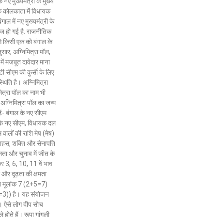
नए मुख्यमंत्री के मुख्य
 2026
/
10:02 am
August 7, 2026
/
10:02 am
ांकि कोलकाता में विधायक
रें -
शेयर करें -
ाल में नए मुख्यमंत्री के
तेज हो गई है. राजनीतिक
 से किसी एक को बंगाल के
ुसार, अग्निमित्रा पॉल,
में मजबूत दावेदार माना
टी सीएम की कुर्सी के लिए
्थिति है। अग्निमित्रा
मित्रा पॉल का नाम भी
अग्निमित्रा पॉल का जन्म
- बंगाल के नए सीएम
ाल के नए सीएम, विधायक दल
 वालों की राशि मेष (मेष)
ा, साहस, शक्ति और सेनापति
लता और चुनाव में जीत के
कर 3, 6, 10, 11 वें भाव
र और दृढ़ता की क्षमता
का मूलांक 7 (2+5=7)
3)) है। यह संयोजन
ै। ऐसे लोग दीप सोच
होते हैं। रूपा गांगुली