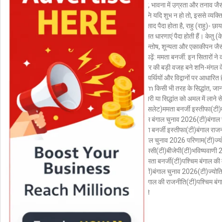
और दृढ़ विश्वास, भावना में उग्रता और तनाव जै
शनि (शनि)- शनि यदि शुभ न हो तो, इससे व्यक्ति म
उदासी और अवसाद पैदा होता है, राहु (राहु)- छाया
अशक्ति और गलत धारणाएं पैदा होती हैं। केतु (केत
तो विरक्ती, असन्तोष, शून्यता और एकाकीपन जैसी
जाता है। ये भी पढ़ें: ममता बनर्जी: इन सितारों न
खेल, बंगाल में हार की बड़ी वजह बने शनि-मंगल के
सूचना सिर्फ अभ्यर्थियों और विद्वानों पर आधारित
ABPLive.com किसी भी तरह के सिद्धांत, जानकार
किसी भी जानकारी या सिद्धांत को अमल में लाने स
लें। (टैग्सटूट्रांसलेट)ममता बनर्जी इस्तीफा(टी
सीएम(टी)पश्चिम बंगाल चुनाव 2026(टी)बंगाल
2026(टी)ममता बनर्जी इस्तीफा(टी)बंगाल राजन
समाचार(टी)बंगाल चुनाव 2026 परिणाम(टी)ज्य
शास्त्र(टी)टीएमसी(टी)बीजेपी(टी)भविष्यवाणी
त्यागपत्र(टी)ममता बनर्जी(टी)पश्चिम बंगाल की म
चुनाव 2026(टी)बंगाल चुनाव 2026(टी)ज्योत
त्यागपत्र(टी)बंगाल की राजनीति(टी)पश्चिम बं
2026 के नतीजे
Read More »