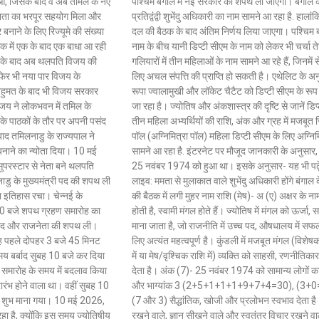
, जिसके बाद वे अब तमिल के नए
पश्चिम बंगाल में नई सरकार की शपथ ली जाएगी। बंगाल के 
am
August 7, 2026
/
11:23 am
August 7,
नता का भरपूर सहयोग मिला और
प्रतिद्वंद्वी शुभेंदु अधिकारी का नाम सामने आ रहा है. हाल
शेयर करें -
शेयर क
नाने के लिए रिज्यूमे की संख्या
दल की बैठक के बाद अंतिम निर्णय लिया जाएगा। पश्चिम बंग
 में एक के बाद एक बाधा आ रही
नाम के बीच यानी डिप्टी सीएम के नाम को लेकर भी चर्चा 
 के बाद अब थलपति विजय की
गलियारों में तीन महिलाओं के नाम सामने आ रहे हैं, जिनमें
 फिर भी नया पार विजय के
लिए अचल संपत्ति की प्राप्ति हो सकती है। एथेलिट के अन
ी बहुमत के बाद भी विजय सरकार
रूपा ज्वालामुखी और लॉकेट चैटैट को डिप्टी सीएम के रूप 
जय ने लोकभवन में तमिल के
जा रहा है। ज्योतिष और अंकशास्त्र की दृष्टि से जानें डिप्
) के पाठकों के तौर पर अपनी पसंद
तीन महिला अभ्यर्थियों की राशि, अंक और ग्रह में मजबूत स
ाद तमिलनाडु के राज्यपाल ने
पॉल (अग्निमित्रा पॉल) महिला डिप्टी सीएम के लिए अग्नि
बनाने का न्योता दिया। 10 मई
सामने आ रहा है. इंटरनेट पर मौजूद जानकारी के अनुसार, 
रस्टार से नेता बने थलपति
25 नवंबर 1974 को हुआ था। इसके अनुसार- यह भी पढ़ें
ु के मुख्यमंत्री पद की शपथ ली
लाइव: ममता से मुलाकात वाले शुभेंदु अधिकारी होंगे बंग
या इतिहास रचा। चेन्नई के
की बैठक में लगी मुहर नाम राशि (मेष)- अ (ए) अक्षर के नाम
 10 बजे शपथ ग्रहण समारोह का
होती है, स्वामी मंगल होते हैं। ज्योतिष में मंगल को ऊर्ज
ी पद और राजनेता की शपथ ली।
माना जाता है, जो राजनीति में उच्च पद, औषधालय में सफ
ह पहले दोपहर 3 बजे 45 मिनट
लिए अत्यंत महत्वपूर्ण है। कुंडली में मजबूत मंगल (विशेष
मय बर्बाद सुबह 10 बजे कर दिया
में या मेष/वृश्चिक राशि में) व्यक्ति को साहसी, रणनीतिका
 समारोह के समय में बदलाव किया
देता है। अंक (7)- 25 नवंबर 1974 को सामान्य लोगों 
ारंभ होने वाला था। वहीं सुबह 10
और भाग्यांक 3 (2+5+1+1+1+9+7+4=30), (3+0=
हद शुभ माना गया। 10 मई 2026,
(7 और 3) सैद्धांतिक, खोजी और प्रलोभन स्वभाव देता ह
ा है, क्योंकि इस समय ज्योतिषीय
रखने वाले, ज्ञान सीखने वाले और स्वतंत्र विचार रखने वाले 