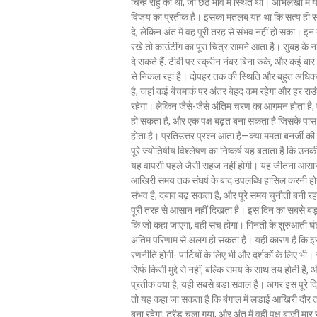
चिन्ह राहु का था, जो छठे भाव में स्थित था। अभिलेखों में
विजय का प्रतीक है। इसका मतलब यह था कि सत्य ही सत
दे, लेकिन अंत में वह पूरी तरह से संभव नहीं हो सका। इन 
रखे तो काउंटींग का पूरा चित्र सामने आता है। सुबह के ना
दे सकते हैं. टीवी पर स्क्रीन नंबर बिना रुके, और कई बार
से निकल रहा है। दोपहर तक की स्थिति और बहुत अध
है, जहां कई बेंचमार्क पर अंतर बेहद कम रहेगा और हर राउ
रहेगा। लेकिन जैसे-जैसे अंतिम चरण का आगमन होता है
हो सकता है, और एक पक्ष बढ़त बना सकता है जिसके पा
होता है। प्रतिउत्तर प्रश्न आता है—क्या ममता बनर्जी
पूरे ज्योतिषीय विश्लेषण का निष्कर्ष यह बताता है कि उन
यह वापसी पहले जैसी सहज नहीं होगी। यह जीतना आसान 
आखिरी समय तक संघर्ष के बाद उपलब्धि हासिल करनी होगी
संभव है, दबाव बढ़ सकता है, और पूरे समय चुनौती बनी रहत
पूरी तरह से आसान नहीं दिखता है। इस दिन का सबसे बड़ा व
कि जो कहा जाएगा, वही सच होगा। गिनती के शुरुआती घंटों 
अंतिम परिणाम से अलग हो सकता है। यही कारण है कि इस
रणनीति होगी- पार्टियों के लिए भी और दर्शकों के लिए भी
सिर्फ किसी मुद्दे से नहीं, बल्कि समय के साथ तय होती ह
प्रतीक क्या है, यही सबसे बड़ा सवाल है। अगर इस पूरे दि
तो यह कहा जा सकता है कि बंगाल में लड़ाई आखिरी दौर 
बना रहेगा, ट्रेंड चला गया, और अंत में वही पक्ष बाजी मा