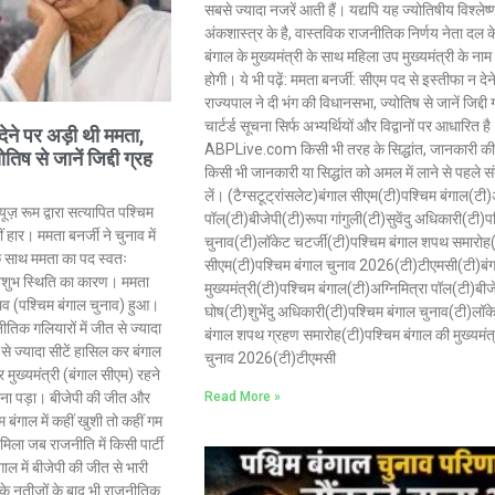
सबसे ज्यादा नजरें आती हैं। यद्यपि यह ज्योतिषीय विश्ले
अंकशास्त्र के है, वास्तविक राजनीतिक निर्णय नेता दल 
बंगाल के मुख्यमंत्री के साथ महिला उप मुख्यमंत्री के नाम
होगी। ये भी पढ़ें: ममता बनर्जी: सीएम पद से इस्तीफा न दे
राज्यपाल ने दी भंग की विधानसभा, ज्योतिष से जानें जिद्द
चार्टर्ड सूचना सिर्फ अभ्यर्थियों और विद्वानों पर आधारित 
देने पर अड़ी थी ममता,
ABPLive.com किसी भी तरह के सिद्धांत, जानकारी की पु
िष से जानें जिद्दी ग्रह
किसी भी जानकारी या सिद्धांत को अमल में लाने से पहले सं
लें। (टैग्सटूट्रांसलेट)बंगाल सीएम(टी)पश्चिम बंगाल(टी)
न्यूज़ रूम द्वारा सत्यापित पश्चिम
पॉल(टी)बीजेपी(टी)रूपा गांगुली(टी)सुवेंदु अधिकारी(टी)प
ं हार। ममता बनर्जी ने चुनाव में
चुनाव(टी)लॉकेट चटर्जी(टी)पश्चिम बंगाल शपथ समारोह(
े साथ ममता का पद स्वतः
सीएम(टी)पश्चिम बंगाल चुनाव 2026(टी)टीएमसी(टी)बं
ी अशुभ स्थिति का कारण। ममता
मुख्यमंत्री(टी)पश्चिम बंगाल(टी)अग्निमित्रा पॉल(टी)बीज
ुनाव (पश्चिम बंगाल चुनाव) हुआ।
घोष(टी)शुभेंदु अधिकारी(टी)पश्चिम बंगाल चुनाव(टी)लॉक
क गलियारों में जीत से ज्यादा
बंगाल शपथ ग्रहण समारोह(टी)पश्चिम बंगाल की मुख्यमंत्
 से ज्यादा सीटें हासिल कर बंगाल
चुनाव 2026(टी)टीएमसी
मुख्यमंत्री (बंगाल सीएम) रहने
Read More »
रना पड़ा। बीजेपी की जीत और
 बंगाल में कहीं खुशी तो कहीं गम
िला जब राजनीति में किसी पार्टी
गाल में बीजेपी की जीत से भारी
व के नतीजों के बाद भी राजनीतिक