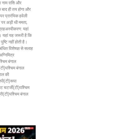
ष्ण नाम राशि और
के बाद ही तय होगा और
 पर प्रारंभिक हवेली
ने पर अड़ी थी ममता,
ी ग्रहअस्वीकरण: यहां
है। यहां यह जरूरी है कि
ष्टि नहीं होती है।
बंधित विशेषज्ञ से सलाह
अग्निमित्र
श्चिम बंगाल
टी)पश्चिम बंगाल
गाल की
ेपी(टी)रूपा
ेट चटर्जी(टी)पश्चिम
री(टी)पश्चिम बंगाल