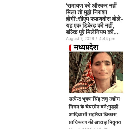
CM विजय की पत्नी ने
'रामायण को ऑस्कर नहीं
तलाक की अर्जी वापस
मिला तो मुझे निराशा
ली:बेवफाई का आरोप लगाकर
होगी':सीएम फडणवीस बोले-
फरवरी में केस किया था,
यह एक डिकेड की नहीं,
श्रीलंका मूल…
बल्कि पूरे मिलेनियम की…
August 7, 2026
/
4:47 pm
August 7, 2026
/
4:44 pm
मध्यप्रदेश
पताल
भोपाल में टाॅवर पर चढ़ा
सत्येन्द्र भूषण सिंह लघु उद्योग
ई
न कर
युवक,रात में कांग्रेस का
निगम के चेयरमेन बने:गुड्‌डी
क
ई,
धरना:सुबह मानस भवन के
आदिवासी सहरिया विकास
अ
 गांठ
पीछे से हटेंगी 27 झुग्गी; 8
प्राधिकरण की अध्यक्ष नियुक्त
ड