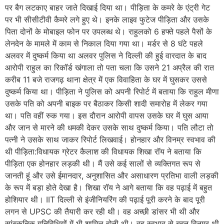
पर बैग लटकाए बाहर जाते दिखाई दिया था। पीड़िता के कमरे के एंट्री गेट
पर भी सीसीटीवी कैमरे लगे हुए थे। इनके लाइव फुटेज पीड़िता और उसके
पिता दोनों के मोबाइल फोन पर उपलब्ध थे। राहुलको 6 हफ्ते पहले पैसों के
लेनदेन के मामले में काम से निकाल दिया गया था। मर्डर से 8 घंटे पहले
अलवर में दुष्कर्म किया था अलवर पुलिस ने दिल्ली की हुई वारदात के बाद
आरोपी राहुल का रिकॉर्ड खंगाला तो पता चला कि उसने 21 अप्रैल की रात
करीब 11 बजे राजगढ़ थाना क्षेत्र में एक विवाहिता के घर में घुसकर उससे
दुष्कर्म किया था। पीड़िता ने पुलिस को अपनी रिपोर्ट में बताया कि राहुल मीणा
उसके पति को अपनी बाइक पर बैठाकर किसी शादी समारोह में लेकर गया
था। पति वहीं रुक गया। इस दौरान आरोपी वापस उसके घर में घुस आया
और जान से मारने की धमकी देकर उसके साथ दुष्कर्म किया। पति लौटा तो
पत्नी ने उसके साथ जाकर रिपोर्ट लिखवाई। होनहार और विनम्र स्वभाव की
थी पीड़िता:विधायक ग्रेटर कैलाश की विधायक शिखा रॉय ने बताया कि
पीड़िता एक होनहार लड़की थी। मैं उसे कई सालों से व्यक्तिगत रूप से
जानती हूं और उसे ईमानदार, अनुशासित और असाधारण प्रतिभा वाली लड़की
के रूप में बड़ा होते देखा है। शिखा रॉय ने आगे बताया कि वह पढ़ाई में बहुत
होशियार थी। IIT दिल्ली से इंजीनियरिंग की पढ़ाई पूरी करने के बाद पूरी
लगन से UPSC की तैयारी कर रही थी। वह अच्छी डांसर भी थी और
सांस्कृतिक गतिविधियों में भी शामिल होती थी। वह स्वभाव से बहुत विनम्र थी