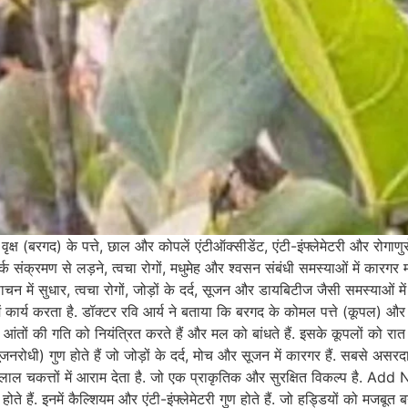
द) के पत्ते, छाल और कोपलें एंटीऑक्सीडेंट, एंटी-इंफ्लेमेटरी और रोगाणुरोधी
र्क संक्रमण से लड़ने, त्वचा रोगों, मधुमेह और श्वसन संबंधी समस्याओं में कारगर 
 पाचन में सुधार, त्वचा रोगों, जोड़ों के दर्द, सूजन और डायबिटीज जैसी समस्याओं में
ें कार्य करता है. डॉक्टर रवि आर्य ने बताया कि बरगद के कोमल पत्ते (कूपल) और
यह आंतों की गति को नियंत्रित करते हैं और मल को बांधते हैं. इसके कूपलों को 
री (सूजनरोधी) गुण होते हैं जो जोड़ों के दर्द, मोच और सूजन में कारगर हैं. सबसे अस
ली व लाल चकत्तों में आराम देता है. जो एक प्राकृतिक और सुरक्षित विकल्प 
ोते हैं. इनमें कैल्शियम और एंटी-इंफ्लेमेटरी गुण होते हैं. जो हड्डियों को मजबू