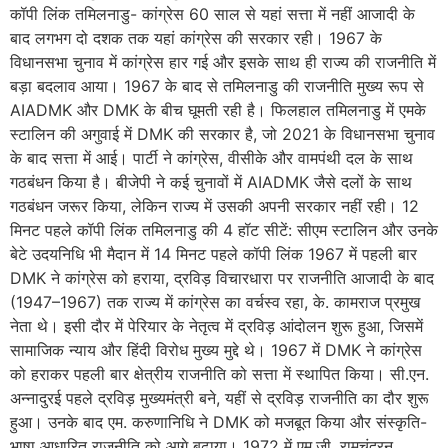
कॉपी लिंक तमिलनाडु- कांग्रेस 60 साल से यहां सत्ता में नहीं आजादी के
बाद लगभग दो दशक तक यहां कांग्रेस की सरकार रही। 1967 के
विधानसभा चुनाव में कांग्रेस हार गई और इसके साथ ही राज्य की राजनीति में
बड़ा बदलाव आया। 1967 के बाद से तमिलनाडु की राजनीति मुख्य रूप से
AIADMK और DMK के बीच घूमती रही है। फिलहाल तमिलनाडु में एमके
स्टालिन की अगुवाई में DMK की सरकार है, जो 2021 के विधानसभा चुनाव
के बाद सत्ता में आई। पार्टी ने कांग्रेस, वीसीके और वामपंथी दल के साथ
गठबंधन किया है। बीजेपी ने कई चुनावों में AIADMK जैसे दलों के साथ
गठबंधन जरूर किया, लेकिन राज्य में उसकी अपनी सरकार नहीं रही। 12
मिनट पहले कॉपी लिंक तमिलनाडु की 4 हॉट सीटें: सीएम स्टालिन और उनके
बेटे उदयनिधि भी मैदान में 14 मिनट पहले कॉपी लिंक 1967 में पहली बार
DMK ने कांग्रेस को हराया, द्रविड़ विचारधारा पर राजनीति आजादी के बाद
(1947–1967) तक राज्य में कांग्रेस का वर्चस्व रहा, के. कामराज प्रमुख
नेता थे। इसी दौर में पेरियार के नेतृत्व में द्रविड़ आंदोलन शुरू हुआ, जिसमें
सामाजिक न्याय और हिंदी विरोध मुख्य मुद्दे थे। 1967 में DMK ने कांग्रेस
को हराकर पहली बार क्षेत्रीय राजनीति को सत्ता में स्थापित किया। सी.एन.
अन्नादुरई पहले द्रविड़ मुख्यमंत्री बने, यहीं से द्रविड़ राजनीति का दौर शुरू
हुआ। उनके बाद एम. करुणानिधि ने DMK को मजबूत किया और संस्कृति-
भाषा आधारित राजनीति को आगे बढ़ाया। 1972 में एम.जी. रामचंद्रन