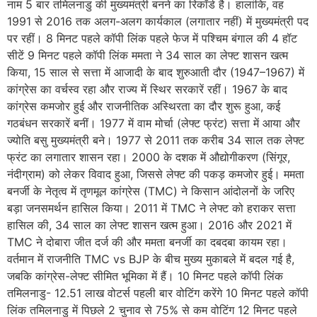
नाम 5 बार तमिलनाडु की मुख्यमंत्री बनने का रिकॉर्ड है। हालांकि, वह
1991 से 2016 तक अलग-अलग कार्यकाल (लगातार नहीं) में मुख्यमंत्री पद
पर रहीं। 8 मिनट पहले कॉपी लिंक पहले फेज में पश्चिम बंगाल की 4 हॉट
सीटें 9 मिनट पहले कॉपी लिंक ममता ने 34 साल का लेफ्ट शासन खत्म
किया, 15 साल से सत्ता में आजादी के बाद शुरुआती दौर (1947–1967) में
कांग्रेस का वर्चस्व रहा और राज्य में स्थिर सरकारें रहीं। 1967 के बाद
कांग्रेस कमजोर हुई और राजनीतिक अस्थिरता का दौर शुरू हुआ, कई
गठबंधन सरकारें बनीं। 1977 में वाम मोर्चा (लेफ्ट फ्रंट) सत्ता में आया और
ज्योति बसु मुख्यमंत्री बने। 1977 से 2011 तक करीब 34 साल तक लेफ्ट
फ्रंट का लगातार शासन रहा। 2000 के दशक में औद्योगीकरण (सिंगूर,
नंदीग्राम) को लेकर विवाद हुआ, जिससे लेफ्ट की पकड़ कमजोर हुई। ममता
बनर्जी के नेतृत्व में तृणमूल कांग्रेस (TMC) ने किसान आंदोलनों के जरिए
बड़ा जनसमर्थन हासिल किया। 2011 में TMC ने लेफ्ट को हराकर सत्ता
हासिल की, 34 साल का लेफ्ट शासन खत्म हुआ। 2016 और 2021 में
TMC ने दोबारा जीत दर्ज की और ममता बनर्जी का दबदबा कायम रहा।
वर्तमान में राजनीति TMC vs BJP के बीच मुख्य मुकाबले में बदल गई है,
जबकि कांग्रेस-लेफ्ट सीमित भूमिका में हैं। 10 मिनट पहले कॉपी लिंक
तमिलनाडु- 12.51 लाख वोटर्स पहली बार वोटिंग करेंगे 10 मिनट पहले कॉपी
लिंक तमिलनाडु में पिछले 2 चुनाव से 75% से कम वोटिंग 12 मिनट पहले