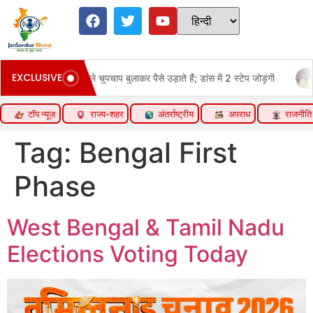
EXCLUSIVE
े गंदा बताने वाले चुपचाप बुलाकर पैसे उड़ाते हैं; डांस में 2 स्टेप जोड़ूंगी
Pun
टॉप न्यूज़
राज्य-शहर
अंतर्राष्ट्रीय
अपराध
राजनीति
Tag:
Bengal First
Phase
West Bengal & Tamil Nadu
Elections Voting Today