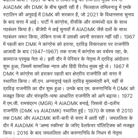
AIADMK और DMK के बीच घूमती रही है। फिलहाल तमिलनाडु में एमके
स्टालिन की अगुवाई में DMK की सरकार है, जो 2021 के विधानसभा चुनाव
के बाद सत्ता में आई। पार्टी ने कांग्रेस, वीसीके और वामपंथी दल के साथ
गठबंधन किया है। बीजेपी ने कई चुनावों में AIADMK जैसे दलों के साथ
गठबंधन जरूर किया, लेकिन राज्य में उसकी अपनी सरकार नहीं रही। 1967
में पहली बार DMK ने कांग्रेस को हराया, द्रविड़ विचारधारा पर राजनीति
आजादी के बाद (1947–1967) तक राज्य में कांग्रेस का वर्चस्व रहा, के.
कामराज प्रमुख नेता थे। इसी दौर में पेरियार के नेतृत्व में द्रविड़ आंदोलन
शुरू हुआ, जिसमें सामाजिक न्याय और हिंदी विरोध मुख्य मुद्दे थे। 1967 में
DMK ने कांग्रेस को हराकर पहली बार क्षेत्रीय राजनीति को सत्ता में
स्थापित किया। सी.एन. अन्नादुरई पहले द्रविड़ मुख्यमंत्री बने, यहीं से
द्रविड़ राजनीति का दौर शुरू हुआ। उनके बाद एम. करुणानिधि ने DMK को
मजबूत किया और संस्कृति-भाषा आधारित राजनीति को आगे बढ़ाया। 1972
में एम.जी. रामचंद्रन (MGR) ने AIADMK बनाई, जिससे दो-दलीय
राजनीति (DMK vs AIADMK) स्थापित हुई। 1970 के दशक से 2010
तक DMK और AIADMK बारी-बारी से सत्ता में आती रहीं। जयललिता के
दौर में AIADMK ने ‘अम्मा स्कीम्स’ के जरिए वेलफेयर पॉलिटिक्स को मजबूत
किया। 2016 के बाद जयललिता और करुणानिधि के निधन से नेतृत्व