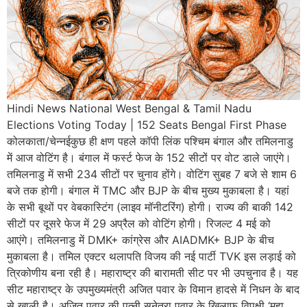
Hindi News National West Bengal & Tamil Nadu
Elections Voting Today | 152 Seats Bengal First Phase
कोलकाता/चेन्नईकुछ ही क्षण पहले कॉपी लिंक पश्चिम बंगाल और तमिलनाडु
में आज वोटिंग है। बंगाल में फर्स्ट फेज के 152 सीटों पर वोट डाले जाएंगे।
तमिलनाडु में सभी 234 सीटों पर चुनाव होंगे। वोटिंग सुबह 7 बजे से शाम 6
बजे तक होगी। बंगाल में TMC और BJP के बीच मुख्य मुकाबला है। यहां
के सभी बूथों पर वेबकास्टिंग (लाइव मॉनीटरिंग) होगी। राज्य की बाकी 142
सीटों पर दूसरे फेज में 29 अप्रैल को वोटिंग होगी। रिजल्ट 4 मई को
आएंगे। तमिलनाडु में DMK+ कांग्रेस और AIADMK+ BJP के बीच
मुकाबला है। तमिल एक्टर थलापति विजय की नई पार्टी TVK इस लड़ाई को
त्रिकोणीय बना रही है। महाराष्ट्र की बारामती सीट पर भी उपचुनाव है। यह
सीट महाराष्ट्र के उपमुख्यमंत्री अजित पवार के विमान हादसे में निधन के बाद
से खाली है। अजित पवार की पत्नी सुनेत्रा पवार के खिलाफ विपक्षी ‘महा