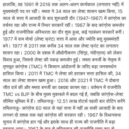
हालांकि, वह 1991 से 2016 तक अलग-अलग कार्यकाल (लगातार नहीं) में
मुख्यमंत्री पद पर रहीं। ममता ने 34 साल का लेफ्ट शासन खत्म किया, 15
साल से सत्ता में आजादी के बाद शुरुआती दौर (1947–1967) में कांग्रेस का
वर्चस्व रहा और राज्य में स्थिर सरकारें रहीं। 1967 के बाद कांग्रेस कमजोर
हुई और राजनीतिक अस्थिरता का दौर शुरू हुआ, कई गठबंधन सरकारें बनीं।
1977 में वाम मोर्चा (लेफ्ट फ्रंट) सत्ता में आया और ज्योति बसु मुख्यमंत्री
बने। 1977 से 2011 तक करीब 34 साल तक लेफ्ट फ्रंट का लगातार
शासन रहा। 2000 के दशक में औद्योगीकरण (सिंगूर, नंदीग्राम) को लेकर
विवाद हुआ, जिससे लेफ्ट की पकड़ कमजोर हुई। ममता बनर्जी के नेतृत्व में
तृणमूल कांग्रेस (TMC) ने किसान आंदोलनों के जरिए बड़ा जनसमर्थन
हासिल किया। 2011 में TMC ने लेफ्ट को हराकर सत्ता हासिल की, 34
साल का लेफ्ट शासन खत्म हुआ। 2016 और 2021 में TMC ने दोबारा
जीत दर्ज की और ममता बनर्जी का दबदबा कायम रहा। वर्तमान में राजनीति
TMC vs BJP के बीच मुख्य मुकाबले में बदल गई है, जबकि कांग्रेस-लेफ्ट
सीमित भूमिका में हैं। तमिलनाडु- 12.51 लाख वोटर्स पहली बार वोटिंग करेंगे
तमिलनाडु- कांग्रेस 60 साल से यहां सत्ता में नहीं आ सकी आजादी के बाद
लगभग दो दशक तक यहां कांग्रेस की सरकार रही। 1967 के विधानसभा
चुनाव में कांग्रेस हार गई और इसके साथ ही राज्य की राजनीति में बड़ा
बदलाव आया। 1967 के बाद से तमिलनाडु की राजनीति मुख्य रूप से