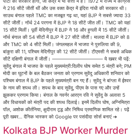
पार्टी की सरकार होगी, जो केंद्र में भी सत्ता में है। 1972 में राज्य में कांग्रेस
ने 216 सीटें जीतीं थीं और उस वक्त केंद्र में इंदिरा गांधी की सरकार थी।
साउथ बंगाल पहले TMC का मजबूत गढ़ था, यहां BJP ने सबसे ज्यादा 33
सीटें जीतीं। नॉर्थ 24 परगना में BJP ने 18 सीटें जीत लीं। TMC को यहां
15 सीटें मिलीं। पूर्वी मेदिनीपुर में BJP ने 16 और हुगली में 15 सीटें जीतीं।
नॉर्थ बंगाल की 54 सीटों में BJP ने 27 सीटें जीतीं। मालदा में BJP को 8
और TMC को 4 सीटें मिलीं। जंगलमहल में भाजपा ने पुरुलिया की 9,
बांकुरा की 11, पश्चिम मेदिनीपुर की 12 सीटें जीतीं। टीएमसी ने सबसे अधिक
सीटें दक्षिणी बंगाल में जीतीं। ——————————– ये खबर भी पढ़ें:
सुवेंदु बंगाल में भाजपा के पहले मुख्यमंत्री:दिलीप घोष समेत 5 मंत्री बने; PM
मोदी का घुटनों के बल बैठकर जनता को प्रणाम सुवेंदु अधिकारी शनिवार को
पश्चिम बंगाल में BJP के पहले मुख्यमंत्री बन गए हैं। सुवेंदु ने बांग्ला में ईश्वर
के नाम की शपथ ली। शपथ के बाद सुवेंदु, पीएम के पास गए और उन्हें
झुककर प्रणाम किया। बंगाल के गवर्नर आरएन रवि ने सुवेंदु के अलावा 5
और विधायकों को मंत्री पद की शपथ दिलाई। इनमें दिलीप घोष, अग्निमित्रा
पॉल, अशोक कीर्तनिया, क्षुदीराम टूडू और निषिथ प्रमाणिक शामिल रहे। पढ़ें
पूरी खबर… दैनिक भास्कर को Google पर पसंदीदा सोर्स बनाएं ➔
Kolkata BJP Worker Murder