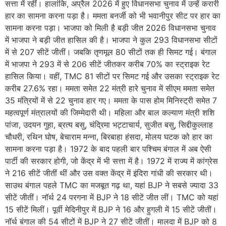
सत्ता में रहीं। हालांकि, अप्रैल 2026 में हुए विधानसभा चुनाव में उन्हें करारी
हार का सामना करना पड़ा है। ममता बनर्जी को भी भवानीपुर सीट पर हार का
सामना करना पड़ा। भाजपा को मिली है बड़ी जीत 2026 विधानसभा चुनाव
में भाजपा ने बड़ी जीत हासिल की है। भाजपा ने कुल 293 विधानसभा सीटों
में से 207 सीटें जीतीं। जबकि तृणमूल 80 सीटों तक ही सिमट गई। बंगाल
में भाजपा ने 293 में से 206 सीटें जीतकर करीब 70% का स्ट्राइक रेट
हासिल किया। वहीं, TMC 81 सीटों पर सिमट गई और उसका स्ट्राइक रेट
करीब 27.6% रहा। ममता समेत 22 मंत्री हारे चुनाव में सीएम ममता समेत
35 मंत्रियों में से 22 चुनाव हार गए। ममता के पास होम मिनिस्ट्री समेत 7
महत्वपूर्ण मंत्रालयों की जिम्मेदारी थी। महिला और बाल कल्याण मंत्री शशि
पांजा, उदयन गुहा, ब्रत्य बसु, चंद्रिमा भट्टाचार्य, सुजीत बसु, सिद्दीकुल्लाह
चौधरी, रथिन घोष, बेचाराम मन्ना, बिरबाहा हंसदा, मोलय घटक को हार का
सामना करना पड़ा है। 1972 के बाद पहली बार पश्चिम बंगाल में अब ऐसी
पार्टी की सरकार होगी, जो केंद्र में भी सत्ता में है। 1972 में राज्य में कांग्रेस
ने 216 सीटें जीतीं थीं और उस वक्त केंद्र में इंदिरा गांधी की सरकार थी।
साउथ बंगाल पहले TMC का मजबूत गढ़ था, यहां BJP ने सबसे ज्यादा 33
सीटें जीतीं। नॉर्थ 24 परगना में BJP ने 18 सीटें जीत लीं। TMC को यहां
15 सीटें मिलीं। पूर्वी मेदिनीपुर में BJP ने 16 और हुगली में 15 सीटें जीतीं।
नॉर्थ बंगाल की 54 सीटों में BJP ने 27 सीटें जीतीं। मालदा में BJP को 8