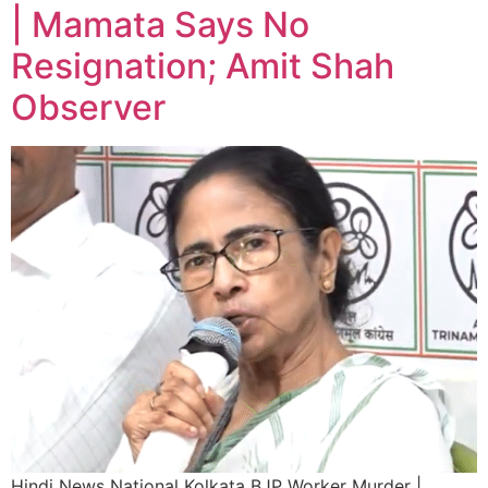
| Mamata Says No
Resignation; Amit Shah
Observer
Hindi News National Kolkata BJP Worker Murder |