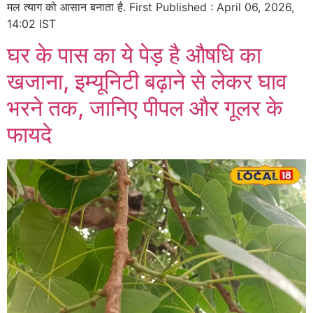
मल त्याग को आसान बनाता है. First Published : April 06, 2026,
14:02 IST
घर के पास का ये पेड़ है औषधि का
खजाना, इम्यूनिटी बढ़ाने से लेकर घाव
भरने तक, जानिए पीपल और गूलर के
फायदे