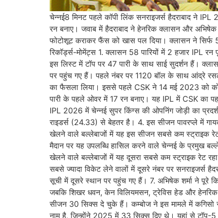
चेन्नई8 मिनट पहले कॉपी लिंक सनराइजर्स हैदराबाद ने IPL 20
रन बनाए। जवाब में हैदराबाद ने हेनरिक क्लासन और अभिषेक शर
फोटोशूट कराकर फैंस को खास पल दिया। क्लासन ने सिर्फ 58
रिकॉर्ड्स-मोमेंट्स 1. क्लासन 58 पारियों में 2 हजार IPL रन
इस लिस्ट में टॉप पर 47 पारी के साथ साई सुदर्शन हैं। क्लासन 
पर पहुंच गए हैं। पहले नंबर पर 1120 बॉल के साथ आंद्रे रसल 
का फैसला लिया। इससे पहले CSK ने 14 मई 2023 को कोलकात
पारी के पहले ओवर में 17 रन बनाए। यह IPL में CSK का पहल
IPL 2026 में चेन्नई सुपर किंग्स की ओपनिंग जोड़ी का प्
राइडर्स (24.33) से बेहतर है। 4. इस सीजन पावरप्ले में ग
खेलने वाले बल्लेबाजों में यह इस सीजन सबसे कम स्ट्राइक र
मैदान पर यह उपलब्धि हासिल करने वाले चेन्नई के प्रमुख बल्ले
खेलने वाले बल्लेबाजों में यह दूसरा सबसे कम स्ट्राइक रे
सबसे ज्यादा विकेट लेने वालों में दूसरे नंबर पर सनराइजर्स है
सूची में दूसरे स्थान पर पहुंच गए हैं। 7. अभिषेक शर्मा ने प
जबकि शिखर धवन, केन विलियमसन, ट्रेविस हेड और हेनरिक क
सीजन 30 सिक्स दे चुके हैं। कम्बोज ने इस मामले में कगिसो 
नाम है, जिन्होंने 2025 में 33 सिक्स दिए थे। यहां से टॉप-