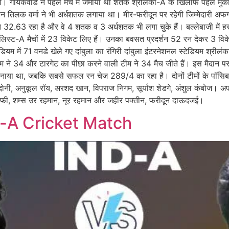
या था। गायकवाड ने पहले मैच में जमाया था शतक श्रीलंका-A के खिलाफ पहले मु
्तान तिलक वर्मा ने भी अर्धशतक लगाया था। मीर-फरीदून पर रहेगी जिम्मेदारी अफग
 32.63 रहा है और वे 4 शतक व 3 अर्धशतक भी लगा चुके हैं। बल्लेबाजी में
 लिस्ट-A मैचों में 23 विकेट लिए हैं। उनका बवसत प्रदर्शन 52 रन देकर 3 वि
टेडियम में 71 वनडे खेले गए दांबुला का रंगिरी दांबुला इंटरनेशनल स्टेडियम श्रीलं
ली टीम ने 34 और टारगेट का पीछा करने वाली टीम ने 34 मैच जीते हैं। इस मैदान
नाया था, जबकि सबसे सफल रन चेज 289/4 का रहा है। दोनों टीमों के पॉसिबल प्
बदोनी, अनुकूल रॉय, अरशद खान, विपराज निगम, सूर्यांश शेडगे, अंशुल कंबोज।
ी, शम्स उर रहमान, नूर रहमान और जहीर पक्तीन, फरीदून दाऊदजई।
n-A Cricket Match