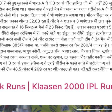
 2017 को हुए मुकाबले में भारत-A ने 113 रन से जीत हासिल की थी। वहीं 2
य हासिल कर लिया था। गायकवाड ने पहले मैच में जमाया था शतक श्रीलंका-A के
 पारी खेली थी। कप्तान तिलक वर्मा ने भी अर्धशतक लगाया था। मीर-फरीदून पर र
ं। इस दौरान उनका औसत 32.63 रहा है और वे 4 शतक व 3 अर्धशतक भी लगा चुके 
ीदून दाऊदजई ने 16 लिस्ट-A मैचों में 23 विकेट लिए हैं। उनका बवसत प्रदर्
ंगिरी दांबुला स्टेडियम में 71 वनडे खेले गए दांबुला का रंगिरी दांबुला इंटरनेशनल 
्लेबाजी करने वाली टीम ने 34 और टारगेट का पीछा करने वाली टीम ने 34 मैच ज
देश के खिलाफ 385/7 बनाया था, जबकि सबसे सफल रन चेज 289/4 का रहा है। दोनो
ा, ऋतुराज गायकवाड, आयुष बदोनी, अनुकूल रॉय, अरशद खान, विपराज निगम, सूर्यां
, फैसल खान, फारमान सफी, शम्स उर रहमान, नूर रहमान और जहीर पक्
ए को 8 रन से हराया इंडिया-ए ने ट्राई सीरीज के पहले वनडे में श्रीलंका-ए को
-ए की टीम 48.5 ओवर में 269 रन पर ऑलआउट हो गई। पढ़ें पूरी खबर दैनिक भ
 Runs | Klaasen 2000 IPL Ru