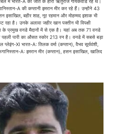
काबले में भारत-A की जीत के हीरो ऋतुराज गायकवाड रहे थे।
ानिस्तान-A की कप्तानी इमरान मीर कर रहे हैं। उन्होंने 43
 हसन इसाखिल, बहीर शाह, नूर रहमान और मोहम्मद इशाक भी
केट रहा है। उनके अलावा जहीर खान पक्तीन भी विपक्षी
का के प्रमुख वनडे मैदानों में से एक है। यहां अब तक 71 वनडे
 पर पहली पारी का औसत स्कोर 213 रन है। वनडे में सबसे बड़ा
लेइंग-XI भारत-A: तिलक वर्मा (कप्तान), वैभव सूर्यवंशी,
 अफगानिस्तान-A: इमरान मीर (कप्तान), हसन इसाखिल, खालिद