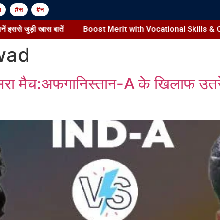
म
#स
#न
 बातें
Boost Merit with Vocational Skills & Credits
स
wad
ूसरा मैच:अफगानिस्तान-A के खिलाफ उतरेंगे