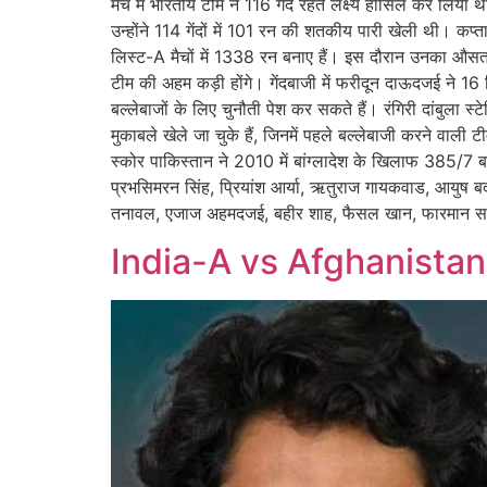
मैच में भारतीय टीम ने 116 गेंद रहते लक्ष्य हासिल कर लि
उन्होंने 114 गेंदों में 101 रन की शतकीय पारी खेली थी। कप
लिस्ट-A मैचों में 1338 रन बनाए हैं। इस दौरान उनका औसत
टीम की अहम कड़ी होंगे। गेंदबाजी में फरीदून दाऊदजई ने 16
बल्लेबाजों के लिए चुनौती पेश कर सकते हैं। रंगिरी दांबुला स्
मुकाबले खेले जा चुके हैं, जिनमें पहले बल्लेबाजी करने वा
स्कोर पाकिस्तान ने 2010 में बांग्लादेश के खिलाफ 385/7 ब
प्रभसिमरन सिंह, प्रियांश आर्या, ऋतुराज गायकवाड, आयुष 
तनावल, एजाज अहमदजई, बहीर शाह, फैसल खान, फारमान सफ
India-A vs Afghanista