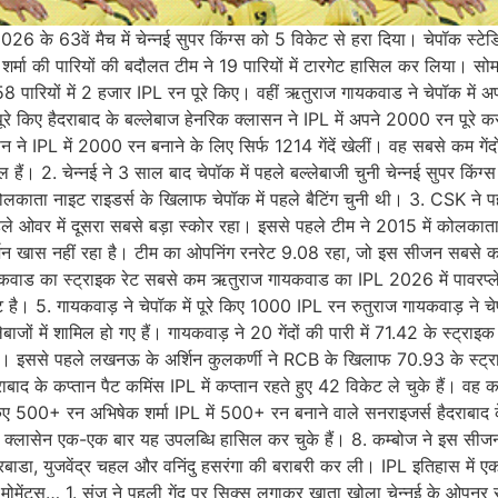
26 के 63वें मैच में चेन्नई सुपर किंग्स को 5 विकेट से हरा दिया। चेपॉक स्टे
्मा की पारियों की बदौलत टीम ने 19 पारियों में टारगेट हासिल कर लिया। सोमवा
 पारियों में 2 हजार IPL रन पूरे किए। वहीं ऋतुराज गायकवाड ने चेपॉक में 
 पूरे किए हैदराबाद के बल्लेबाज हेनरिक क्लासन ने IPL में अपने 2000 रन पूरे क
ने IPL में 2000 रन बनाने के लिए सिर्फ 1214 गेंदें खेलीं। वह सबसे कम गेंदों में
हैं। 2. चेन्नई ने 3 साल बाद चेपॉक में पहले बल्लेबाजी चुनी चेन्नई सुपर किं
ा नाइट राइडर्स के खिलाफ चेपॉक में पहले बैटिंग चुनी थी। 3. CSK ने पहले
े ओवर में दूसरा सबसे बड़ा स्कोर रहा। इससे पहले टीम ने 2015 में कोलकाता 
रदर्शन खास नहीं रहा है। टीम का ओपनिंग रनरेट 9.08 रहा, जो इस सीजन सबस
ायकवाड का स्ट्राइक रेट सबसे कम ऋतुराज गायकवाड का IPL 2026 में पावरप्ले
ेट है। 5. गायकवाड़ ने चेपॉक में पूरे किए 1000 IPL रन रुतुराज गायकवाड़ ने
बाजों में शामिल हो गए हैं। गायकवाड़ ने 20 गेंदों की पारी में 71.42 के स्ट्र
ट रहा। इससे पहले लखनऊ के अर्शिन कुलकर्णी ने RCB के खिलाफ 70.93 के स्ट्र
दराबाद के कप्तान पैट कमिंस IPL में कप्तान रहते हुए 42 विकेट ले चुके हैं। वह क
ूरे किए 500+ रन अभिषेक शर्मा IPL में 500+ रन बनाने वाले सनराइजर्स हैदराबाद 
्लासेन एक-एक बार यह उपलब्धि हासिल कर चुके हैं। 8. कम्बोज ने इस सीजन 3
रबाडा, युजवेंद्र चहल और वनिंदु हसरंगा की बराबरी कर ली। IPL इतिहास में एक
5 मोमेंट्स… 1. संजू ने पहली गेंद पर सिक्स लगाकर खाता खोला चेन्नई के ओपनर 