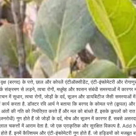
द) के पत्ते, छाल और कोपलें एंटीऑक्सीडेंट, एंटी-इंफ्लेमेटरी और रोगाणुरोधी
र्क संक्रमण से लड़ने, त्वचा रोगों, मधुमेह और श्वसन संबंधी समस्याओं में कारगर 
 पाचन में सुधार, त्वचा रोगों, जोड़ों के दर्द, सूजन और डायबिटीज जैसी समस्याओं में
ें कार्य करता है. डॉक्टर रवि आर्य ने बताया कि बरगद के कोमल पत्ते (कूपल) और
यह आंतों की गति को नियंत्रित करते हैं और मल को बांधते हैं. इसके कूपलों को 
री (सूजनरोधी) गुण होते हैं जो जोड़ों के दर्द, मोच और सूजन में कारगर हैं. सबसे अस
ली व लाल चकत्तों में आराम देता है. जो एक प्राकृतिक और सुरक्षित विकल्प 
ोते हैं. इनमें कैल्शियम और एंटी-इंफ्लेमेटरी गुण होते हैं. जो हड्डियों को मजबू