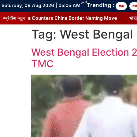
Trending :
Saturday, 08 Aug 2026 | 05:05 AM
#क
#म
ate | India Counters China Border Naming Move
ब्रेकिंग न्यूज़
भारत पर 1
Tag:
West Bengal
West Bengal Election 
TMC