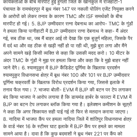
कार्यकर्ताओं के बीच मारपीट हुई हुगली जिले के खानकुल में राजहाटी-1
पंचायत के रामचंद्रपुर में बूथ नंबर 147 पर नकली पोलिंग एजेंट नियुक्त करने
के आरोपों को लेकर तनाव के कारण TMC और ISF समर्थकों के बीच
मारपीट हो गई। 5. BJP उम्मीदवार रत्ना देबनाथ का आरोप- TMC के गुंडों
ने हमला किया पानीहाटी में BJP उम्मीदवार रत्ना देबनाथ ने कहा- मैं अंदर
गई, सब ठीक था, जब मैं बाहर आई तो देखा कि एक बुज़ुर्ग महिला, जिसके पैर
में दर्द था और वह ठीक से खड़ी नहीं हो पा रही थी, मुझे बुरा लगा और मैंने
अपने सामने खड़े किसी व्यक्ति से कहा कि उसकी मदद करो। 10 मीटर के
अंदर TMC के गुंडों ने मुझ पर हमला किया और कहा कि वे मुझे बाहर नहीं
जाने देंगे। 6. श्यामपुकुर में BJP कैंडिडेट पूर्णिमा के खिलाफ प्रदर्शन
श्यामपुकुर विधानसभा क्षेत्र में बूथ नंबर 100 और 101 पर BJP उम्मीदवार
पूर्णिमा चक्रवर्ती के खिलाफ विरोध प्रदर्शन किया गया, जिससे इलाके में
तनाव फैल गया। 7. भाजपा बोली- EVM में BJP की बटन पर टेप लगाकर
बंद किया भाजपा ने आरोप लगाया है कि डायमंड हार्बर के फाल्टा में EVM में
BJP का बटन टेप लगाकर ब्लॉक किया गया है। इलेक्शन कमीशन के सूत्रों
ने कहा कि अगर शिकायत सही पाई गई तो फिर से मतदान कराया जाएगा।
8. नादिया में भाजपा कैंप पर हमला नादिया जिले में शांतिपुर विधानसभा क्षेत्र
के वार्ड नंबर 16 के स्टीमर घाट इलाके में BJP कैंप पर हमले का मामला
सामने आया है। दावा है कि कुछ बदमाशों ने बूथ नंबर 221 पर कैंप को