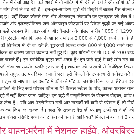
गैस में तेजी आई है। कई शहरों में तो मीटिंग में भी देरी हो रही है और लोगों
 मांग तेजी से बढ़ रही है। इन-इन-साहित्य चूल्हे की बिक्री में उछाल गैस संकट क
है। वहीं क्विक कॉमर्स ऐप्स और ऑफलाइन प्लेटफॉर्म पर एलाइक्स की सेल में 1
मेज़ॅन और इलेक्ट्रॉनिक्स जैसे ऑनलाइन प्लेटफ़ॉर्म पर सिंगल चूल्हों पर कई ऑफर
ल्हे उपलब्ध हैं। लाइफलॉन्ग और कैडलेक के मॉडल करीब 1,099 से 1,299 र
हीं प्रेस्टीज और फिलिप्स के शानदार मॉडल 3,000 से 4,000 रुपये तक के 
रा की लिस्टिंग भी दी जा रही है, शुरुआती किस्ट करीब 800 से 1,000 रुपये तक हो 
गैस संकट के कारण ज्यादा बदलाव नहीं हुए हैं। कुछ मॉडलों पर तो 100 से 200 र
़ सकते हैं। इन इनोवेटिव चूल्हा क्यों अच्छा है? इन जैसे चूल्हे में कई लोग गैस
िजली सेवा का उपयोग इसलिए आसान है। तापमान को आसानी से नियंत्रित किया जा
 पहले समुद्र तट पर स्थित स्थानों पर। इसे बिजली के उपकरण से कनेक्ट कर
ाना शुरू हो जाएगा। इन अलॉट में कौन-से पॉट का उपयोग किया जाता है? इन दस्ताव
वेजों के लिए सही पॉश्चर कौन से हैं? कैसल स्टील के पॉट, कास्ट आयरन यान
हे में नहीं किया जाना चाहिए? इन चूल्हे में एल्युमीनियम के पोर्शनल पॉइचर, कां
ंढ लेता है। यदि आप पेट्रोलियम गैसों और नाटकों की कमी से परेशान हैं, तो सिले
 कम किया जा सकता है। हालांकि सरकार गैस की परमाणु ऊर्जा बढ़ाने की कोशिश 
 बॉक्स रेसिपी: बच्चों के टिफिन की क्या है खासियत? मिनटों में बनाएं ये 3 
स और वाहन:मुरैना में नेशनल हाईवे, ओवरब्र