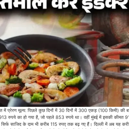
ारत में प्रेरण मूल्य: पिछले कुछ दिनों में 30 दिनों में 300 एकड़ (100 किमी) की 
ट 913 रुपये का हो गया है, जो पहले 853 रुपये था। वहीं मुंबई में इसकी कीमत 9
 सिर्फ साजिद के दाम भी करीब 115 रुपए तक बढ़ गए हैं। दिल्ली में अब यह करी