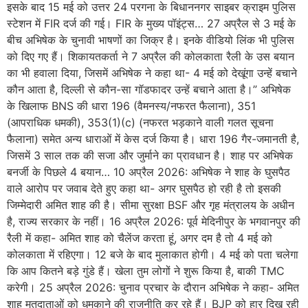
इसके बाद 15 मई को उत्तर 24 परगना के बिधाननगर साइबर क्राइम पुलिस
स्टेशन में FIR दर्ज की गई। FIR के मुख्य पॉइंट्स… 27 अप्रैल से 3 मई के
बीच अभिषेक के चुनावी भाषणों का जिक्र है। इनके वीडियो लिंक भी पुलिस
को दिए गए हैं। शिकायतकर्ता ने 7 अप्रैल की कोलकाता रैली के उस बयान
का भी हवाला दिया, जिसमें अभिषेक ने कहा था- 4 मई को देखूंगा उन्हें बचाने
कौन आता है, दिल्ली से कौन-सा गॉडफादर उन्हें बचाने आता है।” अभिषेक
के खिलाफ BNS की धारा 196 (वैमनस्य/नफरत फैलाना), 351
(आपराधिक धमकी), 353(1)(c) (नफरत भड़काने वाली गलत सूचना
फैलाना) समेत अन्य धाराओं में केस दर्ज किया है। धारा 196 गैर-जमानती है,
जिसमें 3 साल तक की सजा और जुर्माने का प्रावधान है। शाह पर अभिषेक
बनर्जी के पिछले 4 बयान… 10 अप्रैल 2026: अभिषेक ने शाह के घुसपैठ
वाले आरोप पर जवाब देते हुए कहा था- अगर घुसपैठ हो रही है तो इसकी
जिम्मेदारी अमित शाह की है। सीमा सुरक्षा BSF और गृह मंत्रालय के अधीन
है, राज्य सरकार के नहीं। 16 अप्रैल 2026: पूर्व मेदिनीपुर के भगवानपुर की
रैली में कहा- अमित शाह को चैलेंज करता हूं, अगर दम है तो 4 मई को
कोलकाता में रहिएगा। 12 बजे के बाद मुलाकात होगी। 4 मई को पता चलेगा
कि आप कितने बड़े गुंडे हैं। खेला तुम लोगों ने शुरू किया है, बाकी TMC
करेगी। 25 अप्रैल 2026: चुनाव प्रचार के दौरान अभिषेक ने कहा- अमित
शाह मतदाताओं को धमकाने की राजनीति कर रहे हैं। BJP को हार दिख रही