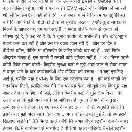
मीडिया के सवाल पर बताया कि जब उनके पास EVM से छेड़छाड़ करने
वाला वीडियो पहुंचा, तभी वे यहां आईं। EVM लूटने की कोशिश की जा रही
थी, लेकिन हम ऐसा नहीं होने देंगे। यह हमारा फर्ज है कि हम यह सुनिश्चित
करें कि नागरिकों के वोटों को ठीक से सुरक्षित रखा जाए और कुछ जानकारी
मिलने के आधार पर, हम यहां आए हैं।” ममता बोलीं- “जब से चुनाव की
घोषणा हुई है, वे कह रहे हैं कि वे चुनाव आयोग के अधीन हैं। और कोई ‘सुपर
पावर’ काम कर रही है और उन पर दबाव डाल रही है। और हर दिन वे
वीडियो कॉल, मीटिंग या वॉट्सऐप के जरिए संपर्क कर रहे हैं… वहां सिर्फ
ऑब्ज़र्वर मौजूद हैं; इस मामले में उनकी कोई भूमिका नहीं है…” 32 मिनट पहले
कॉपी लिंक ममता बोलीं- केंद्रीय सुरक्षा बलों ने मुझे अंदर जाने से रोका ममता
ने बाहर आने के बाद कार्यकर्ताओं और मीडिया को बताया- “मैं यहां इसलिए
आई हूं, क्योंकि यहां EVMs के लिए एक स्ट्रॉन्ग रूम है। हमें कई जगहों पर
गड़बड़ियां मिलीं, इसलिए जब मैंने TV पर यह देखा, तो मुझे लगा कि मुझे यहां
आकर देखना चाहिए। मैं आई, लेकिन केंद्रीय बलों ने मुझे रोक दिया। मैंने
उनसे कहा कि मुझे अंदर जाने का अधिकार है; चुनाव नियमों के अनुसार,
उम्मीदवारों को सील किए गए कमरे के बाहर तक जाने की अनुमति होती है।
इसके बाद मुझे अंदर जाने दिया गया… अगर कोई गड़बड़ी हुई है, तो हम इसके
खिलाफ लड़ेंगे।” 33 मिनट पहले कॉपी लिंक भवानीपुर स्ट्रॉन्ग रूम के बाहर
हंगामा, BJP कार्यकर्ता से मारपीट; 2 वीडियो पहला वीडियो: EVM स्ट्रॉन्ग