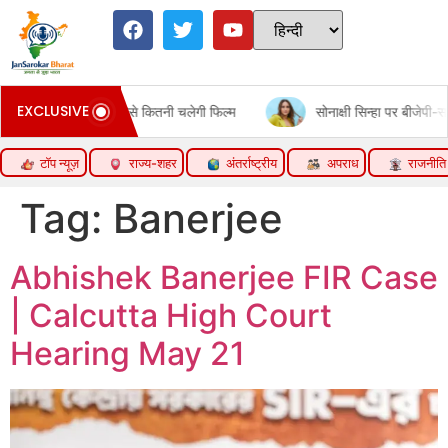
EXCLUSIVE
फिल्म
सोनाक्षी सिन्हा पर बीजेपी-सनातन विरोधी एजेंडा चलाने का दावा:पोस्ट 
टॉप न्यूज़
राज्य-शहर
अंतर्राष्ट्रीय
अपराध
राजनीति
Tag:
Banerjee
Abhishek Banerjee FIR Case
| Calcutta High Court
Hearing May 21