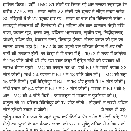
हासिल किया। वहीं, TMC 81 सीटों पर सिमट गई और उसका स्ट्राइक रेट
करीब 27.6% रहा। ममता समेत 22 मंत्री हारे चुनाव में सीएम ममता समेत
35 मंत्रियों में से 22 चुनाव हार गए। ममता के पास होम मिनिस्ट्री समेत 7
महत्वपूर्ण मंत्रालयों की जिम्मेदारी थी। महिला और बाल कल्याण मंत्री शशि
पांजा, उदयन गुहा, ब्रत्य बसु, चंद्रिमा भट्टाचार्य, सुजीत बसु, सिद्दीकुल्लाह
चौधरी, रथिन घोष, बेचाराम मन्ना, बिरबाहा हंसदा, मोलय घटक को हार का
सामना करना पड़ा है। 1972 के बाद पहली बार पश्चिम बंगाल में अब ऐसी
पार्टी की सरकार होगी, जो केंद्र में भी सत्ता में है। 1972 में राज्य में कांग्रेस
ने 216 सीटें जीतीं थीं और उस वक्त केंद्र में इंदिरा गांधी की सरकार थी।
साउथ बंगाल पहले TMC का मजबूत गढ़ था, यहां BJP ने सबसे ज्यादा 33
सीटें जीतीं। नॉर्थ 24 परगना में BJP ने 18 सीटें जीत लीं। TMC को यहां
15 सीटें मिलीं। पूर्वी मेदिनीपुर में BJP ने 16 और हुगली में 15 सीटें जीतीं।
नॉर्थ बंगाल की 54 सीटों में BJP ने 27 सीटें जीतीं। मालदा में BJP को 8
और TMC को 4 सीटें मिलीं। जंगलमहल में भाजपा ने पुरुलिया की 9,
बांकुरा की 11, पश्चिम मेदिनीपुर की 12 सीटें जीतीं। टीएमसी ने सबसे अधिक
सीटें दक्षिणी बंगाल में जीतीं। ——————————– ये खबर भी पढ़ें:
सुवेंदु बंगाल में भाजपा के पहले मुख्यमंत्री:दिलीप घोष समेत 5 मंत्री बने; PM
मोदी का घुटनों के बल बैठकर जनता को प्रणाम सुवेंदु अधिकारी शनिवार को
पश्चिम बंगाल में BJP के पहले मुख्यमंत्री बन गए हैं। सुवेंदु ने बांग्ला में ईश्वर