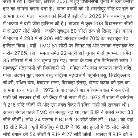
सत्ता में रहीं। हालांकि, अप्रैल 2026 में हुए विधानसभा चुनाव में उन्हें करारी
हार का सामना करना पड़ा है। ममता बनर्जी को भी भवानीपुर सीट पर हार का
सामना करना पड़ा। भाजपा को मिली है बड़ी जीत 2026 विधानसभा चुनाव
में भाजपा ने बड़ी जीत हासिल की है। भाजपा ने कुल 293 विधानसभा सीटों
में से 207 सीटें जीतीं। जबकि तृणमूल 80 सीटों तक ही सिमट गई। बंगाल
में भाजपा ने 293 में से 206 सीटें जीतकर करीब 70% का स्ट्राइक रेट
हासिल किया। वहीं, TMC 81 सीटों पर सिमट गई और उसका स्ट्राइक रेट
करीब 27.6% रहा। ममता समेत 22 मंत्री हारे चुनाव में सीएम ममता समेत
35 मंत्रियों में से 22 चुनाव हार गए। ममता के पास होम मिनिस्ट्री समेत 7
महत्वपूर्ण मंत्रालयों की जिम्मेदारी थी। महिला और बाल कल्याण मंत्री शशि
पांजा, उदयन गुहा, ब्रत्य बसु, चंद्रिमा भट्टाचार्य, सुजीत बसु, सिद्दीकुल्लाह
चौधरी, रथिन घोष, बेचाराम मन्ना, बिरबाहा हंसदा, मोलय घटक को हार का
सामना करना पड़ा है। 1972 के बाद पहली बार पश्चिम बंगाल में अब ऐसी
पार्टी की सरकार होगी, जो केंद्र में भी सत्ता में है। 1972 में राज्य में कांग्रेस
ने 216 सीटें जीतीं थीं और उस वक्त केंद्र में इंदिरा गांधी की सरकार थी।
साउथ बंगाल पहले TMC का मजबूत गढ़ था, यहां BJP ने सबसे ज्यादा 33
सीटें जीतीं। नॉर्थ 24 परगना में BJP ने 18 सीटें जीत लीं। TMC को यहां
15 सीटें मिलीं। पूर्वी मेदिनीपुर में BJP ने 16 और हुगली में 15 सीटें जीतीं।
नॉर्थ बंगाल की 54 सीटों में BJP ने 27 सीटें जीतीं। मालदा में BJP को 8