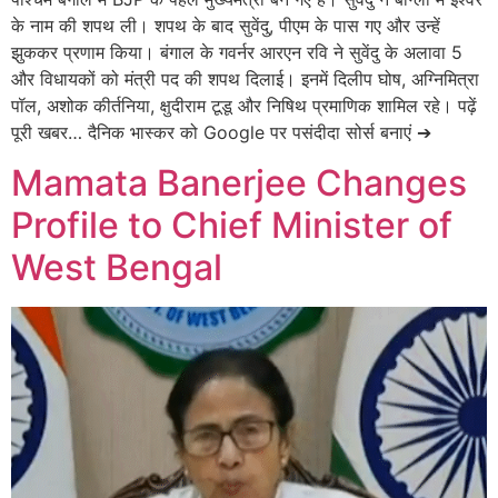
के नाम की शपथ ली। शपथ के बाद सुवेंदु, पीएम के पास गए और उन्हें
झुककर प्रणाम किया। बंगाल के गवर्नर आरएन रवि ने सुवेंदु के अलावा 5
और विधायकों को मंत्री पद की शपथ दिलाई। इनमें दिलीप घोष, अग्निमित्रा
पॉल, अशोक कीर्तनिया, क्षुदीराम टूडू और निषिथ प्रमाणिक शामिल रहे। पढ़ें
पूरी खबर… दैनिक भास्कर को Google पर पसंदीदा सोर्स बनाएं ➔
Mamata Banerjee Changes
Profile to Chief Minister of
West Bengal