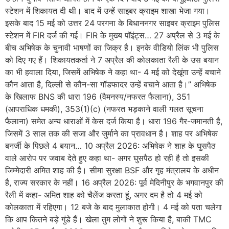
स्टेशन में शिकायत दी थी। बाद में उन्हें साइबर क्राइम शाखा भेजा गया।
इसके बाद 15 मई को उत्तर 24 परगना के बिधाननगर साइबर क्राइम पुलिस
स्टेशन में FIR दर्ज की गई। FIR के मुख्य पॉइंट्स… 27 अप्रैल से 3 मई के
बीच अभिषेक के चुनावी भाषणों का जिक्र है। इनके वीडियो लिंक भी पुलिस
को दिए गए हैं। शिकायतकर्ता ने 7 अप्रैल की कोलकाता रैली के उस बयान
का भी हवाला दिया, जिसमें अभिषेक ने कहा था- 4 मई को देखूंगा उन्हें बचाने
कौन आता है, दिल्ली से कौन-सा गॉडफादर उन्हें बचाने आता है।” अभिषेक
के खिलाफ BNS की धारा 196 (वैमनस्य/नफरत फैलाना), 351
(आपराधिक धमकी), 353(1)(c) (नफरत भड़काने वाली गलत सूचना
फैलाना) समेत अन्य धाराओं में केस दर्ज किया है। धारा 196 गैर-जमानती है,
जिसमें 3 साल तक की सजा और जुर्माने का प्रावधान है। शाह पर अभिषेक
बनर्जी के पिछले 4 बयान… 10 अप्रैल 2026: अभिषेक ने शाह के घुसपैठ
वाले आरोप पर जवाब देते हुए कहा था- अगर घुसपैठ हो रही है तो इसकी
जिम्मेदारी अमित शाह की है। सीमा सुरक्षा BSF और गृह मंत्रालय के अधीन
है, राज्य सरकार के नहीं। 16 अप्रैल 2026: पूर्व मेदिनीपुर के भगवानपुर की
रैली में कहा- अमित शाह को चैलेंज करता हूं, अगर दम है तो 4 मई को
कोलकाता में रहिएगा। 12 बजे के बाद मुलाकात होगी। 4 मई को पता चलेगा
कि आप कितने बड़े गुंडे हैं। खेला तुम लोगों ने शुरू किया है, बाकी TMC