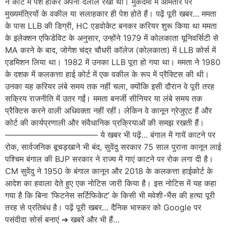
ने कोर्ट में पेश होकर अपनी दलीलें रखीं थीं। मुकदमों में आमतौर पर
मुख्यमंत्रियों के वकील या सलाहकार ही पेश होते हैं। पढ़ें पूरी खबर… ममता
के पास LLB की डिग्री, HC एडवोकेट बनकर करियर शुरू किया था ममता
के इलेक्शन एफिडेविट के अनुसार, उन्होंने 1979 में कोलकाता यूनिवर्सिटी से
MA करने के बाद, जोगेश चंद्र चौधरी कॉलेज (कोलकाता) में LLB कोर्स में
एडमिशन लिया था। 1982 में उनका LLB पूरा हो गया था। ममता ने 1980
के दशक में कलकत्ता हाई कोर्ट में एक वकील के रूप में प्रैक्टिस की थी।
उनका यह करियर लंबे समय तक नहीं चला, क्योंकि इसी दौरान वे पूरी तरह
सक्रिय राजनीति में उतर गईं। ममता बनर्जी सीनियर या लंबे समय तक
प्रैक्टिस करने वाली अधिवक्ता नहीं रहीं। लेकिन वे कानून ग्रेजुएट हैं और
कोर्ट की कार्यप्रणाली और संवैधानिक प्रक्रियाओं की समझ रखती हैं।
———————————– ये खबर भी पढ़ें… बंगाल में गायें काटने पर
रोक, सार्वजनिक बूचड़खाने भी बंद, सुवेंदु सरकार 75 साल पुराना कानून लाई
पश्चिम बंगाल की BJP सरकार ने राज्य में गाएं काटने पर रोक लगा दी है।
CM सुवेंदु ने 1950 के बंगाल कानून और 2018 के कलकत्ता हाईकोर्ट के
आदेश का हवाला देते हुए एक नोटिस जारी किया है। इस नोटिस में यह कहा
गया है कि बिना ‘फिटनेस सर्टिफिकेट’ के किसी भी मवेशी-भैंस की हत्या पूरी
तरह से प्रतिबंध है। पढ़ें पूरी खबर… दैनिक भास्कर को Google पर
पसंदीदा सोर्स बनाएं ➔ खबरें और भी हैं…