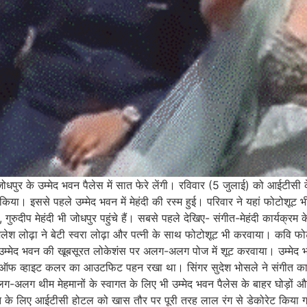
ोधपुर के उम्मेद भवन पैलेस में सात फेरे लेंगी। रविवार (5 जुलाई) को आईटीसी 
किया। इससे पहले उम्मेद भवन में मेहंदी की रस्म हुई। परिवार ने यहां फोटोशूट 
 गुरुदीप मेहंदी भी जोधपुर पहुंचे हैं। सबसे पहले देखिए- संगीत-मेहंदी कार्यक्रम
 शैलेश लोढ़ा ने बेटी स्वरा लोढ़ा और पत्नी के साथ फोटोशूट भी करवाया। कवि फो
उम्मेद भवन की खूबसूरत लोकेशंस पर अलग-अलग पोज में शूट करवाया। उम्मेद भवन
े ऑफ व्हाइट कलर का आउटफिट पहन रखा था। सिंगर सुदेश भोसले ने संगीत कार्
लग थीम मेहमानों के स्वागत के लिए भी उम्मेद भवन पैलेस के बाहर घोड़ों और
ीत के लिए आईटीसी होटल को खास तौर पर पूरी तरह लाल रंग से डेकोरेट किया गया