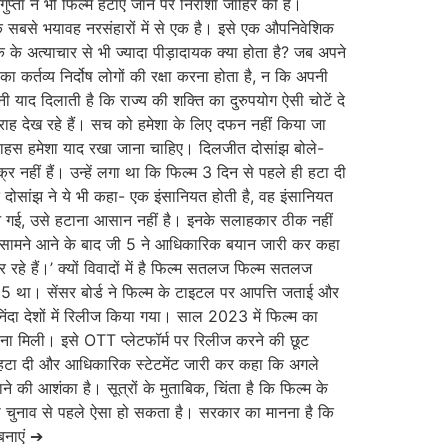
गुप्ता ने भी फिल्म हटाए जाने पर निराशा जाहिर की है।
े सबसे भयावह नरसंहारों में से एक है। इसे एक औपनिवेशिक
के अत्याचार से भी ज्यादा पीड़ादायक क्या होता है? जब अपने
ा कर्तव्य निर्दोष लोगों की रक्षा करना होता है, न कि अपनी
याद दिलाती है कि राज्य की शक्ति का दुरुपयोग ऐसी चोटें दे
राह देख रहे हैं। सच को हमेशा के लिए दफन नहीं किया जा
साहस हमेशा याद रखा जाना चाहिए। दिलजीत दोसांझ बोले-
 नहीं हैं। उन्हें लगा था कि फिल्म 3 दिन से पहले ही हटा दी
ोसांझ ने ये भी कहा- एक इंसानियत होती है, वह इंसानियत
र आ गई, उसे हटाना आसान नहीं है। इनके सलाहकार ठीक नहीं
न सामने आने के बाद जी 5 ने आधिकारिक बयान जारी कर कहा
े हैं।’ क्यों विवादों में है फिल्म सतलज फिल्म सतलज
5 था। सेंसर बोर्ड ने फिल्म के टाइटल पर आपत्ति जताई और
दा देशों में रिलीज किया गया। साल 2023 में फिल्म का
ाहना मिली। इसे OTT प्लेटफॉर्म पर रिलीज करने की छूट
म हटा दी और आधिकारिक स्टेटमेंट जारी कर कहा कि अगले
ने की आशंका है। सूत्रों के मुताबिक, चिंता है कि फिल्म के
भा चुनाव से पहले ऐसा हो सकता है। सरकार का मानना है कि
 बनाएं ➔