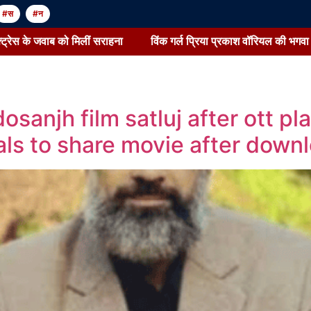
#स
#न
 मिलीं सराहना
विंक गर्ल प्रिया प्रकाश वॉरियल की भगवा ड्रेस पर सवाल:पूछा
dosanjh film satluj after ott p
als to share movie after down