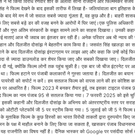
ेलेब्स ने भी किया विरोध रणवीर शोरे के अलावा सोनी राजदान और फिल्ममेकर संजय 
 ने फिल्म देखने के बाद इसकी तारीफ में लिखा है- जलियांवाला बाग इतिहास क
 बाद मेरे मन में जो सवाल सबसे ज्यादा गूंजता है, वह कुछ और है। बाहरी शासक 
ीं के लिए सबसे बड़े डर की वजह बनने के आरोपों में घिर जाएं।एक पुलिस अधिकारी क
 और गुप्त अंतिम संस्कारों के सबूत सामने लाने का साहस दिखाया। उनकी कहानी 
 कई माताएं आज भी जवाब का इंतजार कर रही हैं। अनेक परिवार अब भी न्याय की 
रेहान और दिलजीत दोसांझ ने बेहतरीन काम किया है। जसवंत सिंह खालड़ा का 
ाने के बाद दिलजीत दोसांझ इंस्टाग्राम पर लाइव आए और कहा कि उन्हें कोई फिक्र
ज्यादा से ज्यादा डाउनलोड कर शेयर किया जाए और सबको दिखाया जाए। दिलजीत द
हटा दी गई, क्योंकि फिल्म लोगों तक पहुंच चुकी है। एक बार जो चीज इंटरनेट प
 था। फिल्म हटाने पर पंजाबी कलाकारों ने गुस्सा जताया है। दिलजीत का बया
 पायरेसी को सपोर्ट न करें। हम सतलज फिल्म को वापस लाने की हर कोशिश कर रह
वन पर आधारित है। फिल्म 2023 में बनकर तैयार हुई, तब इसका टाइटल पंजाब 9
 बाद फिल्म का नाम पंजाब 95 से सतलज किया गया। 7 फरवरी 2025 को इसे चुनिं
, जहां इसकी कहानी और दिलजीत दोसांझ के अभिनय को अंतरराष्ट्रीय स्तर पर सर
ो ओटीटी प्लेटफॉर्म जी 5 पर स्ट्रीम किया गया। 5 जुलाई को जी 5 ने फिल्
े मुताबिक फिल्म के कुछ हिस्सों का भारत विरोधी ताकतों द्वारा दुरुपयोग किए जा
ोलन के पक्ष में माहौल बनाने के लिए किया जा सकता है, खासकर पंजाब विधानस
होते हैं। यह राजनीति का विषय नहीं है। दैनिक भास्कर को Google पर पसंदीदा सोर्स