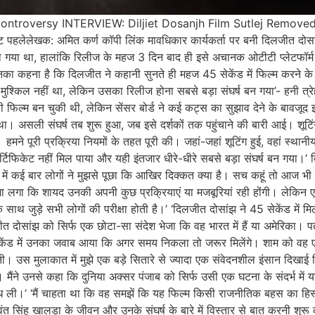
ontroversy INTERVIEW: Diljiet Dosanjh Film Sutlej Remove
ेखक: अमित कर्ण कॉपी लिंक मावधिकार कार्यकर्ता पर बनी दिलजीत दोसांझ 
गया था, हालांकि रिलीज के महज 3 दिन बाद ही इसे अचानक ओटीटी प्लेटफॉर्म स
का कहना है कि दिलजीत ने कहानी सुनते ही महज 45 सेकेंड में फिल्म करने के 
ा मुश्किल नहीं था, लेकिन उसका रिलीज होना सबसे बड़ा संघर्ष बन गया’- हनी 
ी फिल्म बन चुकी थी, लेकिन सेंसर बोर्ड ने कई कट्स का सुझाव देने के बावजूद 
 था। असली संघर्ष तब शुरू हुआ, जब इसे दर्शकों तक पहुंचाने की बारी आई। शूट
मने पूरी प्रक्रिया नियमों के तहत पूरी की। जहां-जहां शूटिंग हुई, वहां स्थान
सर्टिफिकेट नहीं मिल पाया और यही इंतजार धीरे-धीरे सबसे बड़ा संघर्ष बन गया।
ं कई बार लोगों ने मुझसे पूछा कि आखिर दिक्कत क्या है। सच कहूं तो आज भी म
हमेशा लगा कि शायद उनकी अपनी कुछ प्रक्रियाएं या मजबूरियां रही होंगी। ले
साथ जुड़े सभी लोगों की परीक्षा होती है।’ ‘दिलजीत दोसांझ ने 45 सेकेंड में मि
जीत दोसांझ को सिर्फ एक छोटा-सा संदेश भेजा कि वह भारत में हैं या अमेरिका। 
केंड में उनका जवाब आया कि अगर समय निकला तो जरूर मिलेंगे। शाम को वह एयरप
नी। उस मुलाकात में मुझे एक बड़े सितारे से ज्यादा एक संवेदनशील इंसान दिखा
मैंने उनसे कहा कि दुनिया अक्सर पंजाब को सिर्फ उसी एक घटना के संदर्भ में
 साध ली।’ ‘मैं चाहता था कि वह समझें कि यह फिल्म किसी राजनीतिक बहस का हिस्
वंत सिंह खालड़ा के जीवन और उनके संघर्ष के बारे में विस्तार से बात करनी 