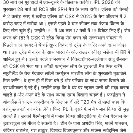
30 मार्च को गुवाहाटी में एक-दूसरे के खिलाफ करेंगी। IPL 2026 की
शुरुआत 28 मार्च को RCB और SRH मैच के साथ होगी। एलिस को चेन्नई
ने 2 करोड़ रुपए में खरीदा एलिस को CSK ने 2025 के मेगा ऑक्शन में 2
करोड़ रुपए में खरीदा था। इससे पहले वे चार सीजन तक पंजाब किंग्स के
लिए खेल चुके हैं। उन्होंने IPL में अब तक 17 मैचों में 19 विकेट लिए हैं। सैम
करन को RR ने CSK से ट्रेड किया सैम करन को राजस्थान रॉयल्स ने
पिछले साल नवंबर में चेन्नई सुपर किंग्स से ट्रेड के जरिए अपने साथ जोड़ा
था। इस ट्रेड में करन के साथ भारत के ऑलराउंडर रवींद्र जडेजा भी RR में
शामिल हुए थे। इसके बदले राजस्थान ने विकेटकीपर-बल्लेबाज संजू सैमसन
को CSK को भेजा था। लॉकी फर्ग्यूसन लीग के शुरुआती मैच मिस करेंगे
न्यूजीलैंड के तेज गेंदबाज लॉकी फर्ग्यूसन भारतीय लीग के शुरुआती मुकाबले
मिस करेंगे। वे हाल ही में पिता बने हैं और परिवार के साथ समय बिताने को
प्राथमिकता दे रहे हैं। उन्होंने कहा कि वे घर पर रहकर पत्नी की मदद करना
चाहते हैं और अपने बेटे के साथ ज्यादा समय बिताना चाहते हैं। फर्ग्यूसन ने
ऑकलैंड में साउथ अफ्रीका के खिलाफ तीसरे T20 मैच से पहले कहा कि
वह कुछ हफ्तों का ब्रेक लेंगे। फिर IPL के दूसरे फेज में पंजाब किंग्स से जुड़
सकते हैं। उनकी गैरमौजूदगी में पंजाब किंग्स ऑस्ट्रेलिया के तेज गेंदबाज बेन
ड्वारशुइस को मौका दे सकती है। टीम के पास अर्शदीप सिंह, मार्को यानसन,
जेवियर बार्टलेट, यश ठाकुर, विशाख विजयकुमार और मार्कस स्टोइनिस जैसे