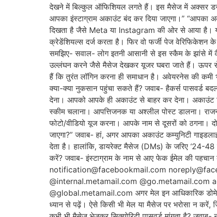
देखने में बिल्कुल ऑफिशियल लगते हैं। इस मैसेज में अक्सर 
आपका इंस्टाग्राम अकाउंट बंद कर दिया जाएगा।” “आपका अका
दिखता है जैसे Meta या Instagram की ओर से आया है। य
क्रेडेंशियल्स दर्ज करता है। फिर वो फर्जी पेज वेरिफिकेशन 
समझिए- सवाल- लोग इतनी आसानी से इस स्कैम के झांसे में कैस
उल्लंघन करने जैसे मैसेज देखकर यूजर घबरा जाते हैं। ऊपर स
हैं कि तुरंत लॉगिन करना ही समाधान है। अवेयरनेस की कमी भ
क्या-क्या नुकसान पहुंचा सकते हैं? जवाब- हैकर्स पासवर्ड
देना। आपको आपके ही अकाउंट से बाहर कर देना। अकाउंट रिक
स्कीम चलाना। आपत्तिजनक या अश्लील पोस्ट डालना। राजनीत
फोटो/वीडियो यूज करना। आपके नाम से दूसरों को ठगना। दोस्
जाएगा?” जवाब- हां, अगर आपका अकाउंट कम्युनिटी गाइडलाइ
देता है। हालांकि, डायरेक्ट मैसेज (DMs) के जरिए ‘24-48 
करें? जवाब- इंस्टाग्राम के नाम से आए फेक ईमेल की पहचान क
notification@facebookmail.com noreply@f
@internal.metamail.com @go.metamail.com 
@global.metamail.com अगर मेल इन आधिकारिक डोमेन से नहीं
ध्यान से पढ़ें। ऐसे किसी भी मेल या मैसेज पर भरोसा न करें
कभी भी मैसेज भेजकर सिक्योरिटी पासवर्ड मांगता है? जवाब- 