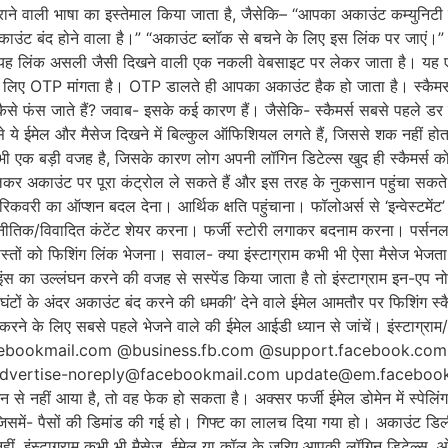
डराने वाली भाषा का इस्तेमाल किया जाता है, जैसेकि– “आपका अकाउंट कम्युनिटी
उंट बंद होने वाला है।” “अकाउंट ब्लॉक से बचने के लिए इस लिंक पर जाएं।”
ह लिंक असली जैसी दिखने वाली एक नकली वेबसाइट पर लेकर जाता है। यह एक
के लिए OTP मांगता है। OTP डालते ही आपका अकाउंट हैक हो जाता है। स्कैमर्स उस
े फंस जाते हैं? जवाब- इसके कई कारण हैं। जैसेकि- स्कैमर्स सबसे पहले डर पैद
े ये ईमेल और मैसेज दिखने में बिल्कुल ऑफिशियल लगते हैं, जिससे शक नहीं होत
ी एक बड़ी वजह है, जिसके कारण लोग अपनी लॉगिन डिटेल्स खुद ही स्कैमर्स को द
 बदलकर अकाउंट पर पूरा कंट्रोल ले सकते हैं और इस तरह के नुकसान पहुंचा स
वरी का ऑप्शन बदल देना। आर्थिक क्षति पहुंचाना। फॉलोअर्स से ‘इन्वेस्टमें
िक/विवादित कंटेंट शेयर करना। फर्जी स्टोरी लगाकर बदनाम करना। पर्सनल 
तों को फिशिंग लिंक भेजना। सवाल- क्या इंस्टाग्राम कभी भी ऐसा मैसेज भेजत
ंस का उल्लंघन करने की वजह से सस्पेंड किया जाता है तो इंस्टाग्राम इन-ए
घंटों के अंदर अकाउंट बंद करने की धमकी’ देने वाले ईमेल आमतौर पर फिशिंग स्
रने के लिए सबसे पहले भेजने वाले की ईमेल आईडी ध्यान से जांचें। इंस्टाग्राम
acebookmail.com @business.fb.com @support.facebook.c
advertise-noreply@facebookmail.com update@em.facebook
 आया है, तो वह फेक हो सकता है। अक्सर फर्जी ईमेल डोमेन में स्पेलिंग में
, जिसमें- पैसों की डिमांड की गई हो। गिफ्ट का लालच दिया गया हो। अकाउंट डि
नहीं, इंस्टाग्राम कभी भी मैसेज, ईमेल या कॉल के जरिए आपकी लॉगिन डिटेल्स, 