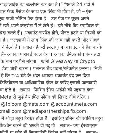
 गाइडलाइंस का उल्लंघन कर रहा है।” “अगले 24 घंटों में
 इस फेक मैसेज के साथ एक लिंक भी होता है, जो – ऐसा
 फर्जी लॉगिन पेज होता है। उस पेज पर यूजर अपने
े अपने कंट्रोल में ले लेते हैं। इसे नीचे दिए ग्राफिक से
ा करते हैं। अकाउंट सस्पेंड होने, पोस्ट हटने या नियमों को
ा है। जल्दबाजी में लोग लिंक की जांच नहीं करते और सोचते
े बैठते हैं। सवाल- हैकर्स इंस्टाग्राम अकाउंट को हैक करके
कते हैं– आपका पासवर्ड बदल देना। आपका ईमेल/फोन नंबर हटा
ट’ के नाम पर पैसे मांगना। फर्जी Giveaway या Crypto
डेटा चोरी करना। पर्सनल चैट पढ़ना/ब्लैकमेल करना। निजी
ा है कि “24 घंटे के अंदर आपका अकाउंट बंद कर दिया
प नोटिफिकेशन या आधिकारिक ईमेल के जरिए इसकी जानकारी
कैम होते हैं। सवाल- फिशिंग ईमेल आईडी की पहचान कैसे
/Meta से जुड़े वैध ईमेल डोमेन की लिस्ट नीचे देखिए।
om @fb.com @meta.com @account.meta.com
mail.com @mediapartnerships.fb.com
 थोड़ा बहुत हेरफेर होता है। इसलिए डोमेन की स्पेलिंग बहुत
लीट/बैन करने की धमकी दी गई हो। सवाल- क्या इंस्टाग्राम
ओटीपी या कोई भी सिक्योरिटी डिटेल नहीं मांगता है। सवाल-