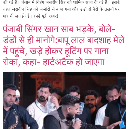
की गई है। पंजाब में निहंग जसदीप सिंह को धार्मिक सजा दी गई है। इसके
तहत जसदीप सिंह को जंजीरों से बांधा गया और डंडों से पैरों के तलवों पर
मार भी लगाई गई। (पढ़ें पूरी खबर)
पंजाबी सिंगर खान साब भड़के, बोले-
डंडों से ही मानोगे:बापू लाल बादशाह मेले
में पहुंचे, खड़े होकर हूटिंग पर गाना
रोका, कहा- हार्टअटैक हो जाएगा