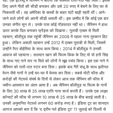
रहीं: एक इंटरव्यू में जैस्मिन ने बताया कि सक्सेस रातों-रात नहीं मिली। इसके
लिए अपने गीतों की सीडी बनाकर और उसे 20 रुपए में बेचने के लिए घर से
निकलती थीं। वह अमेरिका के क्लबों के बाहर घंटों खड़ी रहती थीं। आने-
जाने वाले लोगों को अपनी सीडी थमाती थीं। इस उम्मीद में कि कोई एक बार
उनका संगीत सुन ले। उनके पास कोई गॉडफादर नहीं था। जैस्मिन ने हाथ
ऊपर करके दिल बनाकर फ्रेंड्स को दिखाया। गुलाबी एल्बम से मिली
पहचान, बॉलीवुड तक पहुंचीं जैस्मिन का 2008 में पहला गाना मुस्कान हिट
हुआ। लेकिन असली पहचान उन्हें 2012 में एल्बम गुलाबी से मिली, जिसमें
उन्होंने रैपर बोहेमिया के साथ काम किया। 2014 में बॉलीवुड ने उनकी
आवाज को पहचाना। सलमान खान की फिल्म किक के लिए यो यो हनी सिंह
के साथ गाए गाने यार ना मिले को लोगों ने खूब पसंद किया। इस एक गाने ने
जैस्मिन को रातों-रात स्टार बना दिया। इसके बाद गैरी संधू के साथ इलीगल
वेपन जैसे गानों ने उन्हें घर-घर में फेमस कर दिया। सबसे मोटी फीस और
करोड़ों की नेटवर्थ संघर्ष के दिनों से लेकर आज तक जैस्मिन की फीस में
जमीन-आसमान का अंतर आया है। अब जैस्मिन बॉलीवुड या फिल्म के गानों
के लिए 30 लाख से 35 लाख प्रति गाना चार्ज करती हैं। उनके एक लाइव
कॉन्सर्ट की फीस भी लगभग 10 लाख से 25 लाख के बीच बताई जाती है।
उनकी अनुमानित नेटवर्थ लगभग 60 करोड़ रुपए है। इंडिया टूर का शानदार
आगाज आपको बता दें कि ‘द ड्रीम गर्ल इंडिया टूर’ 11 जुलाई को दिल्ली से