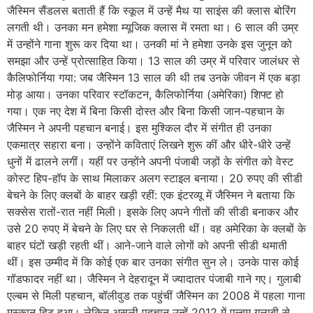
जैस्मिन सैंडलस बताती हैं कि स्कूल में उन्हें मैथ या साइंस की क्लास बोरिंग
लगती थी। उनका मन हमेशा म्यूजिक क्लास में रमता था। 6 साल की उम्र
में उन्होंने गाना शुरू कर दिया था। उनकी मां ने हमेशा उनके इस जुनून को
समझा और उन्हें प्रोत्साहित किया। 13 साल की उम्र में परिवार जालंधर से
कैलिफोर्निया गया: जब जैस्मिन 13 साल की थी तब उनके जीवन में एक बड़ा
मोड़ आया। उनका परिवार स्टॉकटन, कैलिफोर्निया (अमेरिका) शिफ्ट हो
गया। एक नए देश में बिना किसी दोस्त और बिना किसी जान-पहचान के
जैस्मिन ने अपनी पहचान बनाई। इस मुश्किल दौर में संगीत ही उनका
एकमात्र सहारा बना। उन्होंने कविताएं लिखने शुरू कीं और धीरे-धीरे उन्हें
धुनों में ढालने लगीं। यहीं पर उन्होंने अपनी पंजाबी जड़ों के संगीत को वेस्ट
कोस्ट हिप-हॉप के साथ मिलाकर अलग स्टाइल बनाया। 20 रुपए की सीडी
बेचने के लिए क्लबों के बाहर खड़ी रहीं: एक इंटरव्यू में जैस्मिन ने बताया कि
सक्सेस रातों-रात नहीं मिली। इसके लिए अपने गीतों की सीडी बनाकर और
उसे 20 रुपए में बेचने के लिए घर से निकलती थीं। वह अमेरिका के क्लबों के
बाहर घंटों खड़ी रहती थीं। आने-जाने वाले लोगों को अपनी सीडी थमाती
थीं। इस उम्मीद में कि कोई एक बार उनका संगीत सुन ले। उनके पास कोई
गॉडफादर नहीं था। जैस्मिन ने देहरादून में ज्यादातर पंजाबी गाने गए। गुलाबी
एल्बम से मिली पहचान, बॉलीवुड तक पहुंचीं जैस्मिन का 2008 में पहला गाना
मुस्कान हिट हुआ। लेकिन असली पहचान उन्हें 2012 में एल्बम गुलाबी से