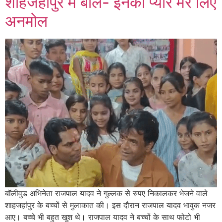
शाहजहांपुर में बोले- इनका प्यार मेरे लिए
अनमोल
बॉलीवुड अभिनेता राजपाल यादव ने गुल्लक से रुपए निकालकर भेजने वाले
शाहजहांपुर के बच्चों से मुलाकात की। इस दौरान राजपाल यादव भावुक नजर
आए। बच्चे भी बहुत खुश थे। राजपाल यादव ने बच्चों के साथ फोटो भी