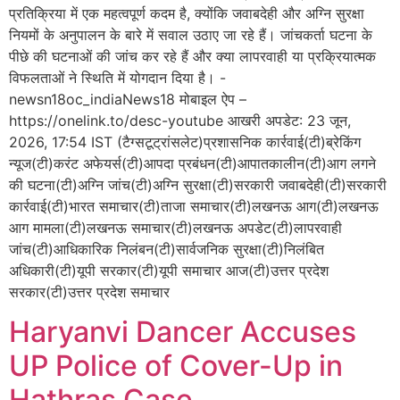
प्रतिक्रिया में एक महत्वपूर्ण कदम है, क्योंकि जवाबदेही और अग्नि सुरक्षा
नियमों के अनुपालन के बारे में सवाल उठाए जा रहे हैं। जांचकर्ता घटना के
पीछे की घटनाओं की जांच कर रहे हैं और क्या लापरवाही या प्रक्रियात्मक
विफलताओं ने स्थिति में योगदान दिया है। -
newsn18oc_indiaNews18 मोबाइल ऐप –
https://onelink.to/desc-youtube आखरी अपडेट: 23 जून,
2026, 17:54 IST (टैग्सटूट्रांसलेट)प्रशासनिक कार्रवाई(टी)ब्रेकिंग
न्यूज(टी)करंट अफेयर्स(टी)आपदा प्रबंधन(टी)आपातकालीन(टी)आग लगने
की घटना(टी)अग्नि जांच(टी)अग्नि सुरक्षा(टी)सरकारी जवाबदेही(टी)सरकारी
कार्रवाई(टी)भारत समाचार(टी)ताजा समाचार(टी)लखनऊ आग(टी)लखनऊ
आग मामला(टी)लखनऊ समाचार(टी)लखनऊ अपडेट(टी)लापरवाही
जांच(टी)आधिकारिक निलंबन(टी)सार्वजनिक सुरक्षा(टी)निलंबित
अधिकारी(टी)यूपी सरकार(टी)यूपी समाचार आज(टी)उत्तर प्रदेश
सरकार(टी)उत्तर प्रदेश समाचार
Haryanvi Dancer Accuses
UP Police of Cover-Up in
Hathras Case