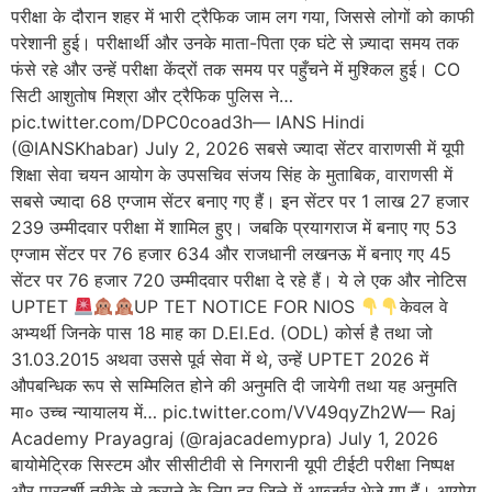
परीक्षा के दौरान शहर में भारी ट्रैफिक जाम लग गया, जिससे लोगों को काफी
परेशानी हुई। परीक्षार्थी और उनके माता-पिता एक घंटे से ज़्यादा समय तक
फंसे रहे और उन्हें परीक्षा केंद्रों तक समय पर पहुँचने में मुश्किल हुई। CO
सिटी आशुतोष मिश्रा और ट्रैफिक पुलिस ने…
pic.twitter.com/DPC0coad3h— IANS Hindi
(@IANSKhabar) July 2, 2026 सबसे ज्यादा सेंटर वाराणसी में यूपी
शिक्षा सेवा चयन आयोग के उपसचिव संजय सिंह के मुताबिक, वाराणसी में
सबसे ज्यादा 68 एग्जाम सेंटर बनाए गए हैं। इन सेंटर पर 1 लाख 27 हजार
239 उम्मीदवार परीक्षा में शामिल हुए। जबकि प्रयागराज में बनाए गए 53
एग्जाम सेंटर पर 76 हजार 634 और राजधानी लखनऊ में बनाए गए 45
सेंटर पर 76 हजार 720 उम्मीदवार परीक्षा दे रहे हैं। ये ले एक और नोटिस
UPTET
UP TET NOTICE FOR NIOS
केवल वे
अभ्यर्थी जिनके पास 18 माह का D.El.Ed. (ODL) कोर्स है तथा जो
31.03.2015 अथवा उससे पूर्व सेवा में थे, उन्हें UPTET 2026 में
औपबन्धिक रूप से सम्मिलित होने की अनुमति दी जायेगी तथा यह अनुमति
मा० उच्च न्यायालय में… pic.twitter.com/VV49qyZh2W— Raj
Academy Prayagraj (@rajacademypra) July 1, 2026
बायोमेट्रिक सिस्टम और सीसीटीवी से निगरानी यूपी टीईटी परीक्षा निष्पक्ष
और पारदर्शी तरीके से कराने के लिए हर जिले में आब्जर्वर भेजे गए हैं। आयोग