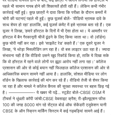
पर वीडियो वायरल होने के बाद, कई छात्रों ने आरोप लगाया कि हॉस्टल में
पहले भी सामान गायब होने की शिकायतें होती रही हैं। लेकिन कभी गंभीर
कार्रवाई नहीं हुई। कुछ छात्रों ने दावा किया कि परीक्षा के दौरान कमरों में
चोरी की घटनाएं पहले भी हुईं। कुछ यूजर्स बोलें- ‘वीडियो भ्रामक दावे के
साथ शेयर हो रहा’ हालांकि, कई यूजर्स कंमेंट में इसे भ्रामक बता रहे हैं। एक
यूजर ने लिखा, ‘हमारे हॉस्टल के दिनों में भी ऐसा होता था। ये आमतौर पर
हॉस्टल में बैन गैरकानूनी चीजें ढूंढने के लिए किया जाता था। वो (वॉर्डन)
कुछ चोरी नहीं कर रहा। इसे ‘साइलेंट रेड’ कहते हैं।’ एक दूसरे यूजर ने
लिखा, ‘ये थोड़ा मिसलीडिंग लग रहा है। वो बस लाइटर उठा रहा है। ज्यादा
संभावना यही है कि वीडियो उसने खुद रिकॉर्ड किया हो, ताकि ये दिखा सके
कि वो हॉस्टल में रहने वाले लोगों पर झूठा आरोप नहीं लगा रहा।’ कॉलेज
प्रशासन की ओर से कोई बयान नहीं फिलहाल कॉलेज प्रशासन की ओर से
आधिकारिक बयान सामने नहीं आया है। हालांकि, सोशल मीडिया पर लोग
वॉर्डन के खिलाफ कार्रवाई की मांग कर रहे हैं। वीडियो तेजी से शेयर किया
जा रहा है और मामले ने कॉलेज कैंपस की सुरक्षा व्यवस्था पर बहस छिड़ गई
है। ——————- ये खबर भी पढ़ें… स्टूडेंट बोले-CBSE OSM में
टीचर्स ने धुंधली कॉपी जांची:CBSE वेबसाइट क्रैश; री-इवैल्यूएशन फीस
100 की जगह 8000 मांग रहे सेंट्रल बोर्ड ऑफ सेकेंडरी एजुकेशन यानी
CBSE के ऑन स्क्रिन मार्किंग सिस्टम में कई गड़बड़ियां सामने आई हैं।