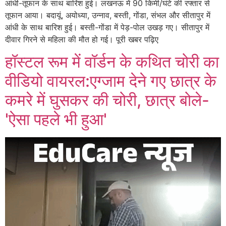
आंधी-तूफान के साथ बारिश हुई। लखनऊ में 90 किमी/घंटे की रफ्तार से
तूफान आया। बदायूं, अयोध्या, उन्नाव, बस्ती, गोंडा, संभल और सीतापुर में
आंधी के साथ बारिश हुई। बस्ती-गोंडा में पेड़-पोल उखड़ गए। सीतापुर में
दीवार गिरने से महिला की मौत हो गई। पूरी खबर पढ़िए
हॉस्टल रूम में वॉर्डन के कथित चोरी का
वीडियो वायरल:एग्जाम देने गए छात्र के
कमरे में घुसकर की चोरी, छात्र बोले-
'ऐसा पहले भी हुआ'