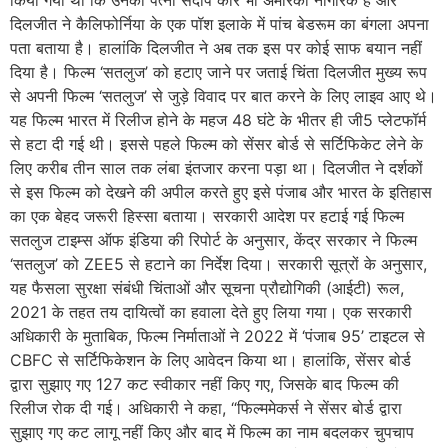
किया गया था कि उनकी पत्नी संदीप कौर भी अमेरिकी नागरिक हैं और
दिलजीत ने कैलिफोर्निया के एक पॉश इलाके में पांच बेडरूम का बंगला अपना
पता बताया है। हालांकि दिलजीत ने अब तक इस पर कोई साफ बयान नहीं
दिया है। फिल्म ‘सतलुज’ को हटाए जाने पर जताई चिंता दिलजीत मुख्य रूप
से अपनी फिल्म ‘सतलुज’ से जुड़े विवाद पर बात करने के लिए लाइव आए थे।
यह फिल्म भारत में रिलीज होने के महज 48 घंटे के भीतर ही जी5 प्लेटफॉर्म
से हटा दी गई थी। इससे पहले फिल्म को सेंसर बोर्ड से सर्टिफिकेट लेने के
लिए करीब तीन साल तक लंबा इंतजार करना पड़ा था। दिलजीत ने दर्शकों
से इस फिल्म को देखने की अपील करते हुए इसे पंजाब और भारत के इतिहास
का एक बेहद जरूरी हिस्सा बताया। सरकारी आदेश पर हटाई गई फिल्म
सतलुज टाइम्स ऑफ इंडिया की रिपोर्ट के अनुसार, केंद्र सरकार ने फिल्म
‘सतलुज’ को ZEE5 से हटाने का निर्देश दिया। सरकारी सूत्रों के अनुसार,
यह फैसला सुरक्षा संबंधी चिंताओं और सूचना प्रौद्योगिकी (आईटी) रूल,
2021 के तहत तय दायित्वों का हवाला देते हुए लिया गया। एक सरकारी
अधिकारी के मुताबिक, फिल्म निर्माताओं ने 2022 में ‘पंजाब 95’ टाइटल से
CBFC से सर्टिफिकेशन के लिए आवेदन किया था। हालांकि, सेंसर बोर्ड
द्वारा सुझाए गए 127 कट स्वीकार नहीं किए गए, जिसके बाद फिल्म की
रिलीज रोक दी गई। अधिकारी ने कहा, “फिल्ममेकर्स ने सेंसर बोर्ड द्वारा
सुझाए गए कट लागू नहीं किए और बाद में फिल्म का नाम बदलकर चुपचाप