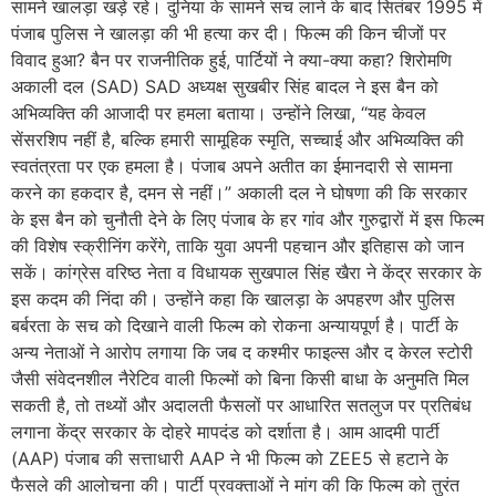
सामने खालड़ा खड़े रहे। दुनिया के सामने सच लाने के बाद सितंबर 1995 में
पंजाब पुलिस ने खालड़ा की भी हत्या कर दी। फिल्म की किन चीजों पर
विवाद हुआ? बैन पर राजनीतिक हुई, पार्टियों ने क्या-क्या कहा? शिरोमणि
अकाली दल (SAD) SAD अध्यक्ष सुखबीर सिंह बादल ने इस बैन को
अभिव्यक्ति की आजादी पर हमला बताया। उन्होंने लिखा, “यह केवल
सेंसरशिप नहीं है, बल्कि हमारी सामूहिक स्मृति, सच्चाई और अभिव्यक्ति की
स्वतंत्रता पर एक हमला है। पंजाब अपने अतीत का ईमानदारी से सामना
करने का हकदार है, दमन से नहीं।” अकाली दल ने घोषणा की कि सरकार
के इस बैन को चुनौती देने के लिए पंजाब के हर गांव और गुरुद्वारों में इस फिल्म
की विशेष स्क्रीनिंग करेंगे, ताकि युवा अपनी पहचान और इतिहास को जान
सकें। कांग्रेस वरिष्ठ नेता व विधायक सुखपाल सिंह खैरा ने केंद्र सरकार के
इस कदम की निंदा की। उन्होंने कहा कि खालड़ा के अपहरण और पुलिस
बर्बरता के सच को दिखाने वाली फिल्म को रोकना अन्यायपूर्ण है। पार्टी के
अन्य नेताओं ने आरोप लगाया कि जब द कश्मीर फाइल्स और द केरल स्टोरी
जैसी संवेदनशील नैरेटिव वाली फिल्मों को बिना किसी बाधा के अनुमति मिल
सकती है, तो तथ्यों और अदालती फैसलों पर आधारित सतलुज पर प्रतिबंध
लगाना केंद्र सरकार के दोहरे मापदंड को दर्शाता है। आम आदमी पार्टी
(AAP) पंजाब की सत्ताधारी AAP ने भी फिल्म को ZEE5 से हटाने के
फैसले की आलोचना की। पार्टी प्रवक्ताओं ने मांग की कि फिल्म को तुरंत