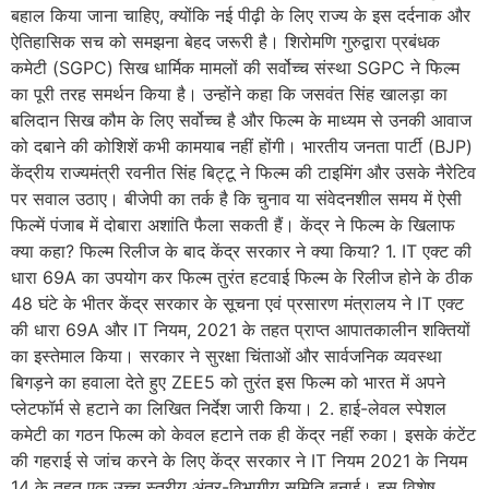
बहाल किया जाना चाहिए, क्योंकि नई पीढ़ी के लिए राज्य के इस दर्दनाक और
ऐतिहासिक सच को समझना बेहद जरूरी है। शिरोमणि गुरुद्वारा प्रबंधक
कमेटी (SGPC) सिख धार्मिक मामलों की सर्वोच्च संस्था SGPC ने फिल्म
का पूरी तरह समर्थन किया है। उन्होंने कहा कि जसवंत सिंह खालड़ा का
बलिदान सिख कौम के लिए सर्वोच्च है और फिल्म के माध्यम से उनकी आवाज
को दबाने की कोशिशें कभी कामयाब नहीं होंगी। भारतीय जनता पार्टी (BJP)
केंद्रीय राज्यमंत्री रवनीत सिंह बिट्टू ने फिल्म की टाइमिंग और उसके नैरेटिव
पर सवाल उठाए। बीजेपी का तर्क है कि चुनाव या संवेदनशील समय में ऐसी
फिल्में पंजाब में दोबारा अशांति फैला सकती हैं। केंद्र ने फिल्म के खिलाफ
क्या कहा? फिल्म रिलीज के बाद केंद्र सरकार ने क्या किया? 1. IT एक्ट की
धारा 69A का उपयोग कर फिल्म तुरंत हटवाई फिल्म के रिलीज होने के ठीक
48 घंटे के भीतर केंद्र सरकार के सूचना एवं प्रसारण मंत्रालय ने IT एक्ट
की धारा 69A और IT नियम, 2021 के तहत प्राप्त आपातकालीन शक्तियों
का इस्तेमाल किया। सरकार ने सुरक्षा चिंताओं और सार्वजनिक व्यवस्था
बिगड़ने का हवाला देते हुए ZEE5 को तुरंत इस फिल्म को भारत में अपने
प्लेटफॉर्म से हटाने का लिखित निर्देश जारी किया। 2. हाई-लेवल स्पेशल
कमेटी का गठन फिल्म को केवल हटाने तक ही केंद्र नहीं रुका। इसके कंटेंट
की गहराई से जांच करने के लिए केंद्र सरकार ने IT नियम 2021 के नियम
14 के तहत एक उच्च स्तरीय अंतर-विभागीय समिति बनाई। इस विशेष