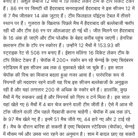
बनाए हैं। अंशुल कंबोज 12 मैचों में 19 विकेट लेकर टीम के टॉप विकेट टेकर
हैं। 86 रन पर सिमटी थी हैदराबाद सनराइजर्स हैदराबाद ने इस सीजन 12 में
से 7 मैच जीतकर 14 अंक जुटाए हैं। टीम फिलहाल पॉइंट्स टेबल में तीसरे
स्थान पर हैं। गुजरात के खिलाफ पिछले मैच में हैदराबाद की बल्लेबाजी फ्लॉप
रही थी और टीम 86 रन पर ऑलआउट हो गई थी। जीत मिलने पर हैदराबाद
के 16 अंक हो जाएंगे और टीम प्लेऑफ के बेहद करीब पहुंच जाएगी। हेनरिक
क्लासन टीम के टॉप रन स्कोरर हैं। उन्होंने 12 मैचों में 153.93 की
स्ट्राइक रेट से 508 रन बनाए हैं। ईशान मलिंगा 16 विकेट लेकर टीम के
टॉप विकेट टेकर हैं। चेपॉक में 200+ स्कोर बन रहे चेन्नई के एमए चिदंबरम
स्टेडियम में इस सीजन अब तक 6 मुकाबले खेले जा चुके हैं। इस साल
चेपॉक की पिच का मिजाज बदला हुआ नजर आया है। पारंपरिक रूप से
स्पिनरों की मददगार रहने वाली यह पिच इस सीजन बल्लेबाजों के अनुकूल
रही है और यहां लगातार 200 से अधिक के स्कोर बने हैं। हालांकि, कुछ
मैचों में गेंद रुककर आई है और स्पिनर्स को ग्रिप व टर्न मिला है। इस साल
यहां खेले गए 6 मैचों में 4 बार चेज करने वाली टीम जीती है। ऐसे में आज भी
टॉस जीतने वाली टीम पहले गेंदबाजी करना चाहेगी। चेपॉक में अब तक IPL
के 97 मैच खेले गए हैं। इनमें 51 मैच जीते गए, 44 हारे गए और 2 टाई रहे
हैं। मैच के दौरान बारिश हो सकती है एमए चिदंबरम स्टेडियम (चेपॉक), चेन्नई
में मौसम गर्म और उमस भरा रहने का अनुमान है। शाम में बादल छाए रह सकते