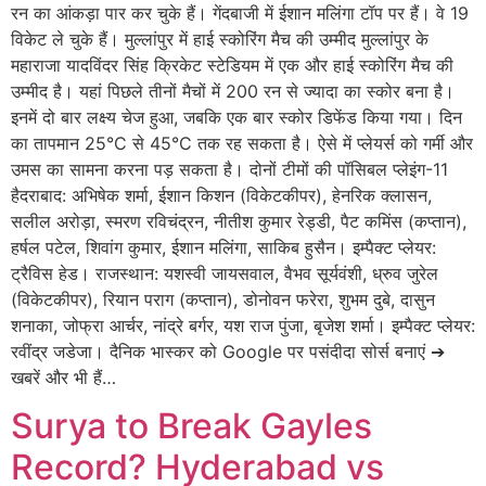
रन का आंकड़ा पार कर चुके हैं। गेंदबाजी में ईशान मलिंगा टॉप पर हैं। वे 19
विकेट ले चुके हैं। मुल्लांपुर में हाई स्कोरिंग मैच की उम्मीद मुल्लांपुर के
महाराजा यादविंदर सिंह क्रिकेट स्टेडियम में एक और हाई स्कोरिंग मैच की
उम्मीद है। यहां पिछले तीनों मैचों में 200 रन से ज्यादा का स्कोर बना है।
इनमें दो बार लक्ष्य चेज हुआ, जबकि एक बार स्कोर डिफेंड किया गया। दिन
का तापमान 25°C से 45°C तक रह सकता है। ऐसे में प्लेयर्स को गर्मी और
उमस का सामना करना पड़ सकता है। दोनों टीमों की पॉसिबल प्लेइंग-11
हैदराबाद: अभिषेक शर्मा, ईशान किशन (विकेटकीपर), हेनरिक क्लासन,
सलील अरोड़ा, स्मरण रविचंद्रन, नीतीश कुमार रेड्डी, पैट कमिंस (कप्तान),
हर्षल पटेल, शिवांग कुमार, ईशान मलिंगा, साकिब हुसैन। इम्पैक्ट प्लेयर:
ट्रैविस हेड। राजस्थान: यशस्वी जायसवाल, वैभव सूर्यवंशी, ध्रुव जुरेल
(विकेटकीपर), रियान पराग (कप्तान), डोनोवन फरेरा, शुभम दुबे, दासुन
शनाका, जोफ्रा आर्चर, नांद्रे बर्गर, यश राज पुंजा, बृजेश शर्मा। इम्पैक्ट प्लेयर:
रवींद्र जडेजा। दैनिक भास्कर को Google पर पसंदीदा सोर्स बनाएं ➔
खबरें और भी हैं…
Surya to Break Gayles
Record? Hyderabad vs