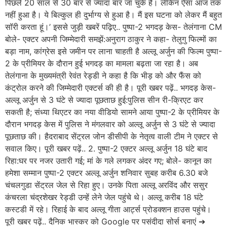
पिछले 20 साल से 30 बार से ज्यादा बार जा चुके हैं। लेकिन ऐसा आज तक
नहीं हुआ है। ये बिल्कुल ही दुर्भाग्य से हुआ है। मैं इस घटना को लेकर मैं बहुत
सॉरी करता हूं।’ इससे जुड़ी खबरें पढ़िए.. पुष्पा-2 भगदड़ केस- तेलंगाना CM
बोले- एक्टर अपनी जिम्मेदारी समझें:अनुराग ठाकुर ने कहा- तेलुगु फिल्मों का
बड़ा नाम, कांग्रेस इसे जमीन पर लाना चाहती है अल्लू अर्जुन की फिल्म पुष्पा-
2 के प्रीमियर के दौरान हुई भगदड़ का मामला बढ़ता जा रहा है। अब
तेलंगाना के मुख्यमंत्री रेवंत रेड्डी ने कहा है कि भीड़ को और फैंस को
कंट्रोल करने की जिम्मेदारी एक्टर्स की ही है। पूरी खबर पढ़ें.. भगदड़ केस-
अल्लू अर्जुन से 3 घंटे से ज्यादा पूछताछ हुई:पुलिस सीन री-क्रिएट कर
सकती है; संध्या थिएटर का नया वीडियो सामने आया पुष्पा-2 के प्रीमियर के
दौरान भगदड़ केस में पुलिस ने मंगलवार को अल्लू अर्जुन से 3 घंटे से ज्यादा
पूछताछ की। हैदराबाद सेंट्रल जोन डीसीपी के नेतृत्व वाली टीम ने एक्टर से
सवाल किए। पूरी खबर पढ़ें.. 2. पुष्पा-2 एक्टर अल्लू अर्जुन 18 घंटे बाद
रिहा:घर पर नजर उतारी गई; मां के गले लगकर अंदर गए; बोले- कानून का
हमेशा सम्मान पुष्पा-2 एक्टर अल्लू अर्जुन शनिवार सुबह करीब 6.30 बजे
चंचलगुडा सेंट्रल जेल से रिहा हुए। उनके पिता अल्लू अरविंद और ससुर
कंचरला चंद्रशेखर रेड्डी उन्हें लेने जेल पहुंचे थे। अल्लू करीब 18 घंटे
कस्टडी में रहे। रिहाई के बाद अल्लू गीता आर्ट्स प्रोडक्शन हाउस पहुंचे।
पूरी खबर पढ़ें.. दैनिक भास्कर को Google पर पसंदीदा सोर्स बनाएं ➔