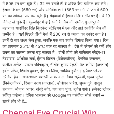
में 606 रन बना चुके हैं। 32 रन बनाते ही वे ऑरेंज कैप हासिल कर लेंगे।
ईशान किशन (569 रन) और अभिषेक शर्मा (563 रन) भी सीजन में 500
रन का आंकड़ा पार कर चुके हैं। गेंदबाजी में ईशान मलिंगा टॉप पर हैं। वे 19
विकेट ले चुके हैं। मुल्लांपुर में हाई स्कोरिंग मैच की उम्मीद मुल्लांपुर के
महाराजा यादविंदर सिंह क्रिकेट स्टेडियम में एक और हाई स्कोरिंग मैच की
उम्मीद है। यहां पिछले तीनों मैचों में 200 रन से ज्यादा का स्कोर बना है।
इनमें दो बार लक्ष्य चेज हुआ, जबकि एक बार स्कोर डिफेंड किया गया। दिन
का तापमान 25°C से 45°C तक रह सकता है। ऐसे में प्लेयर्स को गर्मी और
उमस का सामना करना पड़ सकता है। दोनों टीमों की पॉसिबल प्लेइंग-11
हैदराबाद: अभिषेक शर्मा, ईशान किशन (विकेटकीपर), हेनरिक क्लासन,
सलील अरोड़ा, स्मरण रविचंद्रन, नीतीश कुमार रेड्डी, पैट कमिंस (कप्तान),
हर्षल पटेल, शिवांग कुमार, ईशान मलिंगा, साकिब हुसैन। इम्पैक्ट प्लेयर:
ट्रैविस हेड। राजस्थान: यशस्वी जायसवाल, वैभव सूर्यवंशी, ध्रुव जुरेल
(विकेटकीपर), रियान पराग (कप्तान), डोनोवन फरेरा, शुभम दुबे, दासुन
शनाका, जोफ्रा आर्चर, नांद्रे बर्गर, यश राज पुंजा, बृजेश शर्मा। इम्पैक्ट प्लेयर:
रवींद्र जडेजा। दैनिक भास्कर को Google पर पसंदीदा सोर्स बनाएं ➔
खबरें और भी हैं…
Chennai Eye Crucial Win,