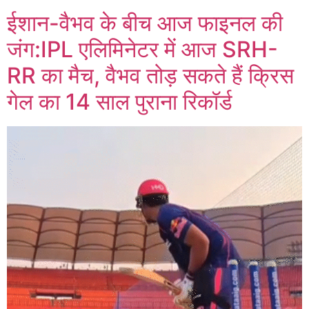
ईशान-वैभव के बीच आज फाइनल की
जंग:IPL एलिमिनेटर में आज SRH-
RR का मैच, वैभव तोड़ सकते हैं क्रिस
गेल का 14 साल पुराना रिकॉर्ड