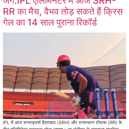
जंग:IPL एलिमिनेटर में आज SRH-
RR का मैच, वैभव तोड़ सकते हैं क्रिस
गेल का 14 साल पुराना रिकॉर्ड
IPL में आज सनराइजर्स हैदराबाद (SRH) और राजस्थान रॉयल्स (RR) के