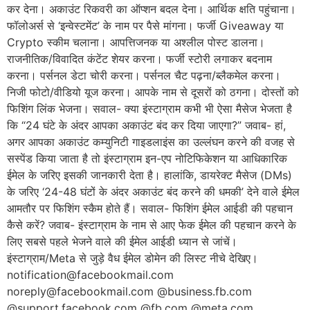
कर देना। अकाउंट रिकवरी का ऑप्शन बदल देना। आर्थिक क्षति पहुंचाना।
फॉलोअर्स से ‘इन्वेस्टमेंट’ के नाम पर पैसे मांगना। फर्जी Giveaway या
Crypto स्कीम चलाना। आपत्तिजनक या अश्लील पोस्ट डालना।
राजनीतिक/विवादित कंटेंट शेयर करना। फर्जी स्टोरी लगाकर बदनाम
करना। पर्सनल डेटा चोरी करना। पर्सनल चैट पढ़ना/ब्लैकमेल करना।
निजी फोटो/वीडियो यूज करना। आपके नाम से दूसरों को ठगना। दोस्तों को
फिशिंग लिंक भेजना। सवाल- क्या इंस्टाग्राम कभी भी ऐसा मैसेज भेजता है
कि “24 घंटे के अंदर आपका अकाउंट बंद कर दिया जाएगा?” जवाब- हां,
अगर आपका अकाउंट कम्युनिटी गाइडलाइंस का उल्लंघन करने की वजह से
सस्पेंड किया जाता है तो इंस्टाग्राम इन-एप नोटिफिकेशन या आधिकारिक
ईमेल के जरिए इसकी जानकारी देता है। हालांकि, डायरेक्ट मैसेज (DMs)
के जरिए ‘24-48 घंटों के अंदर अकाउंट बंद करने की धमकी’ देने वाले ईमेल
आमतौर पर फिशिंग स्कैम होते हैं। सवाल- फिशिंग ईमेल आईडी की पहचान
कैसे करें? जवाब- इंस्टाग्राम के नाम से आए फेक ईमेल की पहचान करने के
लिए सबसे पहले भेजने वाले की ईमेल आईडी ध्यान से जांचें।
इंस्टाग्राम/Meta से जुड़े वैध ईमेल डोमेन की लिस्ट नीचे देखिए।
notification@facebookmail.com
noreply@facebookmail.com @business.fb.com
@support.facebook.com @fb.com @meta.com