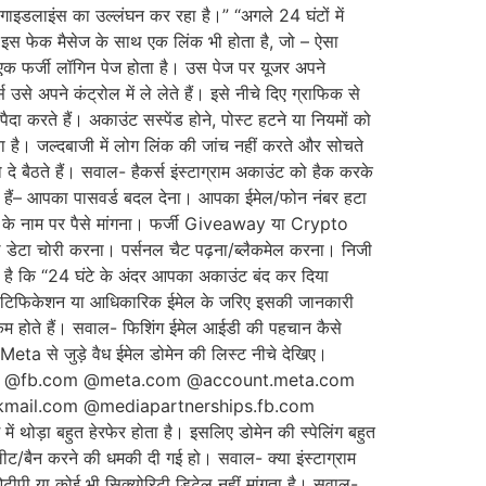
 गाइडलाइंस का उल्लंघन कर रहा है।” “अगले 24 घंटों में
 इस फेक मैसेज के साथ एक लिंक भी होता है, जो – ऐसा
 फर्जी लॉगिन पेज होता है। उस पेज पर यूजर अपने
े अपने कंट्रोल में ले लेते हैं। इसे नीचे दिए ग्राफिक से
ा करते हैं। अकाउंट सस्पेंड होने, पोस्ट हटने या नियमों को
ा है। जल्दबाजी में लोग लिंक की जांच नहीं करते और सोचते
े बैठते हैं। सवाल- हैकर्स इंस्टाग्राम अकाउंट को हैक करके
कते हैं– आपका पासवर्ड बदल देना। आपका ईमेल/फोन नंबर हटा
ट’ के नाम पर पैसे मांगना। फर्जी Giveaway या Crypto
डेटा चोरी करना। पर्सनल चैट पढ़ना/ब्लैकमेल करना। निजी
ा है कि “24 घंटे के अंदर आपका अकाउंट बंद कर दिया
प नोटिफिकेशन या आधिकारिक ईमेल के जरिए इसकी जानकारी
कैम होते हैं। सवाल- फिशिंग ईमेल आईडी की पहचान कैसे
/Meta से जुड़े वैध ईमेल डोमेन की लिस्ट नीचे देखिए।
om @fb.com @meta.com @account.meta.com
mail.com @mediapartnerships.fb.com
 थोड़ा बहुत हेरफेर होता है। इसलिए डोमेन की स्पेलिंग बहुत
लीट/बैन करने की धमकी दी गई हो। सवाल- क्या इंस्टाग्राम
ओटीपी या कोई भी सिक्योरिटी डिटेल नहीं मांगता है। सवाल-