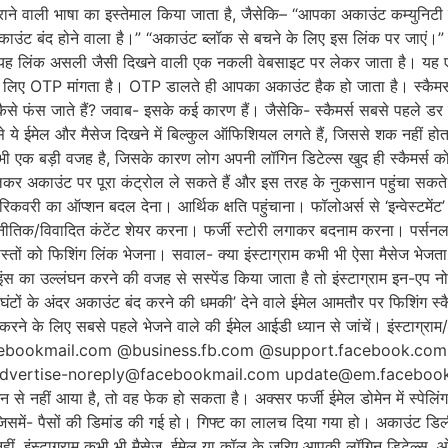
डराने वाली भाषा का इस्तेमाल किया जाता है, जैसेकि– “आपका अकाउंट कम्युनिटी
उंट बंद होने वाला है।” “अकाउंट ब्लॉक से बचने के लिए इस लिंक पर जाएं।”
ह लिंक असली जैसी दिखने वाली एक नकली वेबसाइट पर लेकर जाता है। यह एक
के लिए OTP मांगता है। OTP डालते ही आपका अकाउंट हैक हो जाता है। स्कैमर्स उस
े फंस जाते हैं? जवाब- इसके कई कारण हैं। जैसेकि- स्कैमर्स सबसे पहले डर पैद
े ये ईमेल और मैसेज दिखने में बिल्कुल ऑफिशियल लगते हैं, जिससे शक नहीं होत
ी एक बड़ी वजह है, जिसके कारण लोग अपनी लॉगिन डिटेल्स खुद ही स्कैमर्स को द
 बदलकर अकाउंट पर पूरा कंट्रोल ले सकते हैं और इस तरह के नुकसान पहुंचा स
वरी का ऑप्शन बदल देना। आर्थिक क्षति पहुंचाना। फॉलोअर्स से ‘इन्वेस्टमें
िक/विवादित कंटेंट शेयर करना। फर्जी स्टोरी लगाकर बदनाम करना। पर्सनल 
तों को फिशिंग लिंक भेजना। सवाल- क्या इंस्टाग्राम कभी भी ऐसा मैसेज भेजत
ंस का उल्लंघन करने की वजह से सस्पेंड किया जाता है तो इंस्टाग्राम इन-ए
घंटों के अंदर अकाउंट बंद करने की धमकी’ देने वाले ईमेल आमतौर पर फिशिंग स्
रने के लिए सबसे पहले भेजने वाले की ईमेल आईडी ध्यान से जांचें। इंस्टाग्राम
acebookmail.com @business.fb.com @support.facebook.c
advertise-noreply@facebookmail.com update@em.facebook
 आया है, तो वह फेक हो सकता है। अक्सर फर्जी ईमेल डोमेन में स्पेलिंग में
, जिसमें- पैसों की डिमांड की गई हो। गिफ्ट का लालच दिया गया हो। अकाउंट डि
नहीं, इंस्टाग्राम कभी भी मैसेज, ईमेल या कॉल के जरिए आपकी लॉगिन डिटेल्स, 