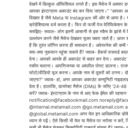
देखने में बिल्कुल ऑफिशियल लगते हैं। इस मैसेज में अक्सर 
आपका इंस्टाग्राम अकाउंट बंद कर दिया जाएगा।” “आपका अका
दिखता है जैसे Meta या Instagram की ओर से आया है। य
क्रेडेंशियल्स दर्ज करता है। फिर वो फर्जी पेज वेरिफिकेशन 
समझिए- सवाल- लोग इतनी आसानी से इस स्कैम के झांसे में कैस
उल्लंघन करने जैसे मैसेज देखकर यूजर घबरा जाते हैं। ऊपर स
हैं कि तुरंत लॉगिन करना ही समाधान है। अवेयरनेस की कमी भ
क्या-क्या नुकसान पहुंचा सकते हैं? जवाब- हैकर्स पासवर्ड
देना। आपको आपके ही अकाउंट से बाहर कर देना। अकाउंट रिक
स्कीम चलाना। आपत्तिजनक या अश्लील पोस्ट डालना। राजनीत
फोटो/वीडियो यूज करना। आपके नाम से दूसरों को ठगना। दोस्
जाएगा?” जवाब- हां, अगर आपका अकाउंट कम्युनिटी गाइडलाइ
देता है। हालांकि, डायरेक्ट मैसेज (DMs) के जरिए ‘24-48 
करें? जवाब- इंस्टाग्राम के नाम से आए फेक ईमेल की पहचान क
notification@facebookmail.com noreply@f
@internal.metamail.com @go.metamail.com 
@global.metamail.com अगर मेल इन आधिकारिक डोमेन से नहीं
ध्यान से पढ़ें। ऐसे किसी भी मेल या मैसेज पर भरोसा न करें
कभी भी मैसेज भेजकर सिक्योरिटी पासवर्ड मांगता है? जवाब- 