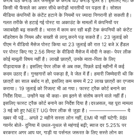
करीब 48 करोड़ और फेसबुक के करीब 40 करोड़ यूजर हैं। इसलिए मेटा के
किसी भी फैसले का असर सीधे करोड़ों भारतीयों पर पड़ता है। सोशल
मीडिया कंपनियों के कंटेंट हटाने के नियमों पर ज्यादा निगरानी हो सकती है।
गलत तरीके से हटाई गई पोस्ट या अकाउंट के मामलों में कंपनियों पर
जवाबदेही बढ़ सकती है। भारत में काम कर रही बड़ी टेक कंपनियों को कंटेंट
मॉडरेशन के नियम और सख्ती से लागू करने पड़ सकते हैं। 23 जुलाई को
पीएम ने वीडियो मैसेज पोस्ट किया था 23 जुलाई की रात 12 बजे X हैंडल
पर पोस्ट किए गए 2.56 मिनट के वीडियो मैसेज में मोदी ने कहा- पेपर लीक
कोई मामूली विषय नहीं है। लाखों छात्रों, उनके माता-पिता के लिए
पीड़ादायक है। इसलिए पेपर लीक से अब तक, पिछले ढाई महीनों में कई
कदम उठाए हैं। गुनहगारों को पकड़ा है, वे जेल में हैं। हमारी जिम्मेदारी थी कि
छात्रों का साल बर्बाद न हो, इसलिए कम समय में 22 लाख छात्रों का एग्जाम
कराया। 19 जुलाई को रिजल्ट भी आ गया। फास्ट ट्रैक कोर्ट बनाने का
निर्देश दिया… उन्होंने यह भी कहा- हम इतने से संतोष करने वाले नहीं हैं।
इसलिए फास्ट ट्रैक कोर्ट बनाने का निर्देश दिया है।दरअसल, यह पूरा मामला
3 मई को हुए NEET UG पेपर लीक से जुड़ा है। ———————– ये
खबर भी पढ़ें… अगले 2 महीने सस्ता लोन नहीं, EMI भी नहीं घटेगी: RBI
गवर्नर बोले- दुनिया में उथल-पुथल से महंगाई बढ़ी; ब्याज दर 5.25% पर
बरकरार अगर आप घर, गाड़ी या पर्सनल जरूरत के लिए सस्ते लोन का