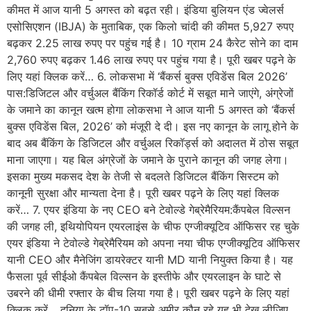
कीमत में आज यानी 5 अगस्त को बढ़त रही। इंडिया बुलियन एंड ज्वेलर्स
एसोसिएशन (IBJA) के मुताबिक, एक किलो चांदी की कीमत 5,927 रुपए
बढ़कर 2.25 लाख रुपए पर पहुंच गई है। 10 ग्राम 24 कैरेट सोने का दाम
2,760 रुपए बढ़कर 1.46 लाख रुपए पर पहुंच गया है। पूरी खबर पढ़ने के
लिए यहां क्लिक करें… 6. लोकसभा में ‘बैंकर्स बुक्स एविडेंस बिल 2026’
पास:डिजिटल और वर्चुअल बैंकिंग रिकॉर्ड कोर्ट में सबूत माने जाएंगे, अंग्रेजों
के जमाने का कानून खत्म होगा लोकसभा ने आज यानी 5 अगस्त को ‘बैंकर्स
बुक्स एविडेंस बिल, 2026’ को मंजूरी दे दी। इस नए कानून के लागू होने के
बाद अब बैंकिंग के डिजिटल और वर्चुअल रिकॉर्ड्स को अदालत में ठोस सबूत
माना जाएगा। यह बिल अंग्रेजों के जमाने के पुराने कानून की जगह लेगा।
इसका मुख्य मकसद देश के तेजी से बदलते डिजिटल बैंकिंग सिस्टम को
कानूनी सुरक्षा और मान्यता देना है। पूरी खबर पढ़ने के लिए यहां क्लिक
करें… 7. एयर इंडिया के नए CEO बने टेवोल्डे गेब्रेमैरियम:कैंपबेल विल्सन
की जगह ली, इथियोपियन एयरलाइंस के चीफ एग्जीक्यूटिव ऑफिसर रह चुके
एयर इंडिया ने टेवोल्डे गेब्रेमैरियम को अपना नया चीफ एग्जीक्यूटिव ऑफिसर
यानी CEO और मैनेजिंग डायरेक्टर यानी MD यानी नियुक्त किया है। यह
फैसला पूर्व सीईओ कैंपबेल विल्सन के इस्तीफे और एयरलाइन के घाटे से
उबरने की धीमी रफ्तार के बीच लिया गया है। पूरी खबर पढ़ने के लिए यहां
क्लिक करें… दुनिया के टॉप-10 सबसे अमीर कौन रहे यह भी देख लीजिए…