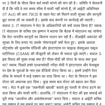
पर 3 दिनों के भीतर बिना शर्त माफी मांगने की मांग की है। समिति ने चेतावनी
दी है कि यदि वे तय समय सीमा में माफी नहीं मांगते हैं, तो आईटी अधिनियम
(IT Act) की धारा 79(3) के तहत मेटा को मिलने वाली सुरक्षा और कानूनी
छूट वापस ली जा सकती है। इसके बाद कंपनी पर कार्रवाई की जाएगी।
सवाल 2. IT मंत्रालय ने मेटा के अधिकारियों को क्यों तलब किया है? जवाब:
IT मंत्रालय के सचिव एस कृष्णन ने बताया कि बैठक में मंत्रालय यह जांचेगा
कि मेटा भारतीय कानूनों का कितना पालन कर रही हैे। वीआईपी अकाउंट की
सुरक्षा के लिए बनाए गए उसके ‘सेफगार्ड्स’ क्यों फेल हुए। इसके अलावा
वॉट्सऐप की यूजरनेम पॉलिसी और इंस्टाग्राम पर चाइल्ड सेक्सुअल एब्यूज
मटीरियल (CSAM) की मौजूदगी को लेकर भी सवाल पूछे जाएंगे। सवाल 3.
इस विवाद की मुख्य वजह क्या है? पीएम मोदी की पोस्ट के साथ क्या हुआ
था? जवाब: पिछले हफ्ते प्रधानमंत्री नरेंद्र मोदी ने इंस्टाग्राम और फेसबुक
पर देश के युवाओं के नाम एक वीडियो पोस्ट किया था। इसमें उन्होंने पेपर
लीक के मामलों में कड़े एक्शन का वादा किया था। मेटा के सिस्टम ने इस
पोस्ट को अचानक हटा दिया। कुछ समय बाद पोस्ट को बहाल कर दिया
गया। मेटा ने इसे एक “तकनीकी खराबी” बताते हुए गलती से पोस्ट हटने का
दावा किया और माफी मांगी। हालांकि, IT मंत्रालय ने मेटा की इस सफाई को
पूरी तरह “अपर्याप्त और असंतोषजनक” करार दिया। सवाल 4 आईटी सचिव
एस कृष्णन ने इस मामले पर क्या कहा? जवाब: आईटी सचिव एस कृष्णन ने 4