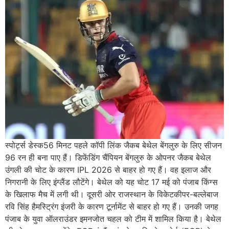
स्पोर्ट्स डेस्क56 मिनट पहले कॉपी लिंक जैकब बेथेल बेंगलुरु के लिए सीजन
96 रन ही बना पाए हैं। डिफेंडिंग चैंपियन बेंगलुरु के ओपनर जैकब बेथेल
उंगली की चोट के कारण IPL 2026 से बाहर हो गए हैं। वह इलाज और
निगरानी के लिए इंग्लैंड लौटेंगे। बेथेल को यह चोट 17 मई को पंजाब किंग्स
के खिलाफ मैच में लगी थी। दूसरी ओर राजस्थान के विकेटकीपर-बल्लेबाज
रवि सिंह हैमस्ट्रिंग इंजरी के कारण टूर्नामेंट से बाहर हो गए हैं। उनकी जगह
पंजाब के युवा ऑलराउंडर इमनजोत चहल को टीम में शामिल किया है। बेथेल