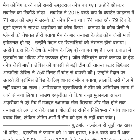
मैच कोचिंग करने वाले सबसे उम्रदराज कोच बन गए। उन्होंने ओस्कर
तबारेज का रिकॉर्ड तोड़ा। तबारेज ने 2018 वर्ल्ड कप के क्वार्टर फाइनल में
71 साल की उम्र में उरुग्वे को कोच किया था। 74 साल और 79 दिन के
ह्यूगो ब्रूस ने साउथ अफ्रीका को कोच किया। कनाडा के कोच जेसी ने
प्लेयर्स को नेशनल हीरो बताया मैच के बाद कनाडा के हेड कोच जेसी मार्श
इमोशनल हो गए। उन्होंने मैदान पर खिलाड़ियों को नेशनल हीरो बताया।
उन्होंने कहा कि वे देश के भविष्य के लिए प्रेरणा बन गए हैं। अब कनाडा में
फुटबॉल का भविष्य और उज्ज्वल होगा। जीत सेलिब्रेट करते कनाडा के हेड
कोच जेसी मार्श। डेविस की वापसी से बढ़ी टीम की ताकत स्टार डिफेंडर
अल्फोंसो डेविस ने 75वें मिनट में चोट से वापसी की। उन्होंने मैदान पर
उतरते ही प्रॉमिस डेविड के लिए शानदार मौका बनाया, हालांकि उसे गोल में
नहीं बदला जा सका। आखिरकार यूस्टाक्वियो ने टीम को अतिरिक्त समय में
जाने से बचा लिया। साउथ अफ्रीका ने किया कड़ा मुकाबला साउथ
अफ्रीका ने पूरे मैच में मजबूत रक्षात्मक खेल दिखाया और गोल होने तक
कनाडा को लगातार रोके रखा। गोलकीपर रॉनवेन विलियम्स ने पांच शानदार
बचाव किए, लेकिन अंतिम क्षणों में टीम को हार से नहीं बचा सके।
—————————————- फुटबॉल वर्ल्डकप से जुड़ी यह खबर
भी पढ़िए… ब्राजील ने जापान को 11 बार हराया, FIFA वर्ल्ड कप में आज
आमने-सामने FIFA वर्ल्ड कप 2026 में के ‘राउंड ऑफ 32’ में आज रात 5