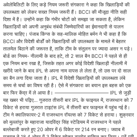
अवेलेबिलिटी के लिए कड़े नियम जरूरी संगकारा ने कहा कि खिलाड़ियों की
उपलब्धता को लेकर सख्त नियम जरूरी हैं। BCCI की मौजूदा नीति सही
दिशा में है। उन्होंने कहा कि गंभीर चोटों को समझा जा सकता है, लेकिन
खिलाड़ियों को अपनी अनुबंध संबंधी जिम्मेदारियों का ईमानदारी से पालन
करना चाहिए। पंजाब किंग्स के सह-मालिक मोहित बर्मन ने भी कहा है कि
BCCI और विदेशी बोर्डों को खिलाड़ियों की उपलब्धता के मामले में बेहतर
तालमेल बिठाने की जरूरत है, ताकि टीम के संतुलन पर ज्यादा असर न पड़े।
बोर्ड का नियम- नीलामी के बाद हटे, तो 2 साल बैन BCCI ने पहले से ही
एक नियम बना रखा है, जिसके तहत अगर कोई विदेशी खिलाड़ी नीलामी में
खरीदे जाने के बाद IPL से अपना नाम वापस ले लेता है, तो उस पर दो साल
का बैन लगा दिया जाता है। IPL में विदेशी खिलाड़ियों की उपलब्धता लंबे
समय से चर्चा का विषय रही है। ऐसे में संगकारा का बयान इस बहस को एक
बार फिर केंद्र में ले आया है। ——————————— IPL से जुड़ी
यह खबर भी पढ़िए… गुजरात तीसरी बार IPL के फाइनल में, राजस्थान को 7
विकेट से हराया गुजरात टाइटंस IPL में तीसरी बार फाइनल में पहुंच गई है।
टीम ने क्वालिफायर-2 में राजस्थान रॉयल्स को 7 विकेट से हराया। शुक्रवार
को मुल्लांपुर के महाराजा यादविंद्र सिंह स्टेडियम में राजस्थान ने पहले
बल्लेबाजी करते हुए 20 ओवर में 6 विकेट पर 214 रन बनाए। जवाब में
गुजरात ने 18.4 ओवर में 3 विकेट खोकर टारगेट हासिल कर लिया। पढ़ें पूरी