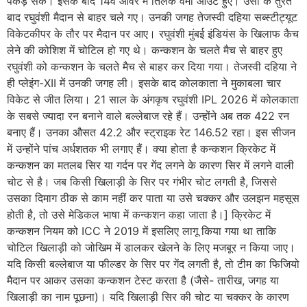
पकड़ सके। इसके बाद 14वें ओवर में तिलक वर्मा आउट हुए। उसी के तुरंत
बाद रघुवंशी मैदान से बाहर चले गए। उनकी जगह तेजस्वी दहिया सब्स्टीट्यूट
विकेटकीपर के तौर पर मैदान पर आए। रघुवंशी मुंबई इंडियंस के खिलाफ कैच
लेने की कोशिश में चोटिल हो गए थे। कन्कशन के चलते मैच से बाहर हुए
रघुवंशी को कन्कशन के चलते मैच से बाहर कर दिया गया। तेजस्वी दहिया ने
ही प्लेइंग-XII में उनकी जगह ली। इसके बाद कोलकाता ने मुकाबला चार
विकेट से जीत लिया। 21 साल के अंगकृष रघुवंशी IPL 2026 में कोलकाता
के सबसे ज्यादा रन बनाने वाले बल्लेबाज रहे हैं। उन्होंने अब तक 422 रन
बनाए हैं। उनका औसत 42.2 और स्ट्राइक रेट 146.52 रहा। इस सीजन
में उन्होंने पांच अर्धशतक भी लगाए हैं। क्या होता है कन्कशन क्रिकेट में
कन्कशन का मतलब सिर या गर्दन पर गेंद लगने के कारण सिर में लगने वाली
चोट से है। जब किसी खिलाड़ी के सिर पर गंभीर चोट लगती है, जिससे
उसका दिमाग ठीक से काम नहीं कर पाता या उसे चक्कर और उलझन महसूस
होती है, तो उसे मेडिकल भाषा में कन्कशन कहा जाता है।] क्रिकेट में
कन्कशन नियम को ICC ने 2019 में इसलिए लागू किया गया था ताकि
चोटिल खिलाड़ी को जोखिम में डालकर खेलने के लिए मजबूर न किया जाए।
यदि किसी बल्लेबाज या फील्डर के सिर पर गेंद लगती है, तो टीम का फिजियो
मैदान पर आकर उसका कन्कशन टेस्ट करता है (जैसे- तारीख, जगह या
खिलाड़ी का नाम पूछना)। यदि खिलाड़ी सिर की चोट या चक्कर के कारण