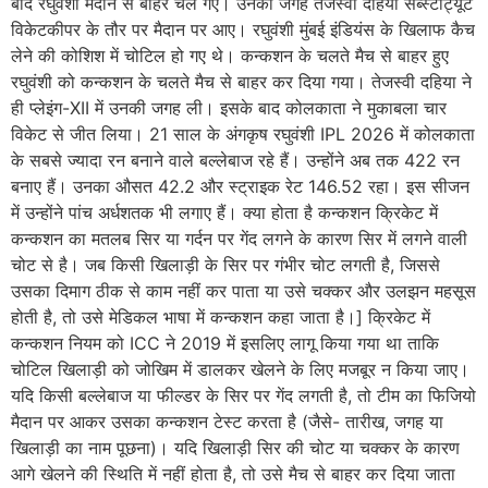
बाद रघुवंशी मैदान से बाहर चले गए। उनकी जगह तेजस्वी दहिया सब्स्टीट्यूट
विकेटकीपर के तौर पर मैदान पर आए। रघुवंशी मुंबई इंडियंस के खिलाफ कैच
लेने की कोशिश में चोटिल हो गए थे। कन्कशन के चलते मैच से बाहर हुए
रघुवंशी को कन्कशन के चलते मैच से बाहर कर दिया गया। तेजस्वी दहिया ने
ही प्लेइंग-XII में उनकी जगह ली। इसके बाद कोलकाता ने मुकाबला चार
विकेट से जीत लिया। 21 साल के अंगकृष रघुवंशी IPL 2026 में कोलकाता
के सबसे ज्यादा रन बनाने वाले बल्लेबाज रहे हैं। उन्होंने अब तक 422 रन
बनाए हैं। उनका औसत 42.2 और स्ट्राइक रेट 146.52 रहा। इस सीजन
में उन्होंने पांच अर्धशतक भी लगाए हैं। क्या होता है कन्कशन क्रिकेट में
कन्कशन का मतलब सिर या गर्दन पर गेंद लगने के कारण सिर में लगने वाली
चोट से है। जब किसी खिलाड़ी के सिर पर गंभीर चोट लगती है, जिससे
उसका दिमाग ठीक से काम नहीं कर पाता या उसे चक्कर और उलझन महसूस
होती है, तो उसे मेडिकल भाषा में कन्कशन कहा जाता है।] क्रिकेट में
कन्कशन नियम को ICC ने 2019 में इसलिए लागू किया गया था ताकि
चोटिल खिलाड़ी को जोखिम में डालकर खेलने के लिए मजबूर न किया जाए।
यदि किसी बल्लेबाज या फील्डर के सिर पर गेंद लगती है, तो टीम का फिजियो
मैदान पर आकर उसका कन्कशन टेस्ट करता है (जैसे- तारीख, जगह या
खिलाड़ी का नाम पूछना)। यदि खिलाड़ी सिर की चोट या चक्कर के कारण
आगे खेलने की स्थिति में नहीं होता है, तो उसे मैच से बाहर कर दिया जाता