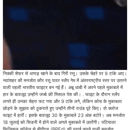
निक्की शेफर से थप्पड़ खाने के बाद गिरी रत्तू। उसके चेहरे पर 9 टांके आए।
नवांशहर की मनजोत कौर रत्तू पावर स्लैप गेम में अंतरराष्ट्रीय स्तर पर उतरने
वाली पहली भारतीय फाइटर बन गई हैं। अबू धाबी में अपने पहले मुकाबले में
हार के बावजूद उन्होंने जज्बे की मिसाल पेश की। . फाइट के दौरान स्लैप
लगते ही उनका चेहरा फट गया और 9 टांके लगे, लेकिन कोच के मुकाबला
छोड़ने के सुझाव को ठुकराते हुए उन्होंने तीनों राउंड पूरे किए। वो क्लोज
फाइट में हारीं। इसके बावजूद 30 के मुकाबले 23 अंक बटोरे। अब मनजोत
18 जुलाई को सिडनी में होने वाले अगले मुकाबले में उतरेंगी। पटियाला
फिजिकल कॉलेज से बीपीएड (BPEd) की पढ़ाई करने वाली मनजोत