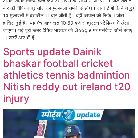
आमने-सामने FIFA वर्ल्ड कप 2026 में के ‘राउंड ऑफ 32’ में आज रात 5
बार की चैंपियन ब्राजील का मुकाबला जर्मनी से होगा। दोनों टीमों के बीच हुए
14 मुकाबलों में ब्राजील 11 बार जीती है। वहीं जापान को सिर्फ 1 जीत
हासिल हुई है। यह मैच आज रात 10:30 बजे से ह्युस्टन स्टेडियम में खेला
जाएगा। पढ़ें पूरी खबर दैनिक भास्कर को Google पर पसंदीदा सोर्स बनाएं
➔ खबरें और भी हैं…
Sports update Dainik
bhaskar football cricket
athletics tennis badmintion
Nitish reddy out ireland t20
injury