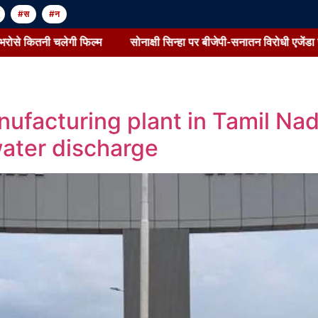
#स
#न
गी फिल्म
सोनाक्षी सिन्हा पर बीजेपी-सनातन विरोधी एजेंडा चलाने का दावा:
nufacturing plant in Tamil Nad
ater discharge