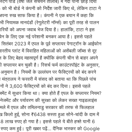
िंग पोंड (वर्षा जल संचयन तालाब) में गंदा पानी छोड़ दिया
ी बोर्ड ने कंपनी को निर्देश जारी किए थे, लेकिन टाटा ने
े अपना रुख साफ किया है। कंपनी ने एक बयान में कहा कि
भी नियामक मानदंडों (रेगुलेटरी नॉर्म्स) का पूरी तरह से पालन
िकारियों को अपना जवाब भेज दिया है। हालांकि, टाटा ने इस
लाई चेन के लिए एक नई परेशानी बनकर आया है। इससे पहले
सितंबर 2023 में एपल के पूर्व सप्लायर पेगाट्रॉन के आईफोन
य प्लांट में विवाहित महिलाओं को असेंबली जॉब्स से दूर
के लिए बेहद महत्वपूर्ण है क्योंकि कंपनी चीन से बाहर अपने
 सप्लायर बन चुकी है। रिसर्च फर्म काउंटरपॉइंट के अनुसार,
मान है। नियमों के उल्लंघन पर फैक्ट्रियों को बंद करने
ण मंत्रालय ने फरवरी में संसद को बताया था कि पिछले पांच
ागों ने 3,600 फैक्ट्रियों को बंद कर दिया। इससे पहले
मेंट में सुधार किया था। क्या होते हैं एपल के सप्लायर नियम?
नेजमेंट और पर्यावरण की सुरक्षा को लेकर सख्त गाइडलाइंस
स मामले में एपल और तमिलनाडु सरकार की तरफ से फिलहाल
किलो हुई, सोना ₹6438 सस्ता हुआ सोने-चांदी के दाम में
8 लाख रुपए हो गया है। इससे पहले ये बीते हफ्ते यानी 6
रुपए कम हुई। पूरी खबर पढ़ें… दैनिक भास्कर को Google