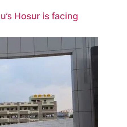
u’s Hosur is facing