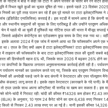
 नोटिस में बोर्ड ने कहा कि टाटा ने अपने परिसर के भीतर बने रेन वाटर हार्वेस्ट
में स्थित खुले कुओं का भूजल दूषित हो गया। इससे पहले 23 दिसंबर 2025 को भ
ियमों का पूरी तरह पालन कर रहे हैं इस पूरे मामले पर टाटा इलेक्ट्रॉनिक्स न
की जांच (इंडिपेंडेंट एनालिसिस) करवाई है। इस स्टडी में सामने आया है कि कंपनी स
ण और स्थानीय समुदायों की सुरक्षा के लिए प्रतिबद्ध है और उन्होंने प्रदूषण अध
चेन में पहले भी आ चुकी हैं मुश्किलें यह नोटिस एपल की भारत में मौजूद सप्
ी, जिससे आईफोन कंपोनेंट्स का प्रोडक्शन कुछ समय के लिए रुक गया था। वहीं 
 इसके अलावा 2024 में एक जांच में सामने आया था कि फॉक्सकॉन अपने एक भारती
 था। एपल के लिए क्यों अहम है टाटा इलेक्ट्रॉनिक्स? टाटा इलेक्ट्रॉनिक्स एपल 
में ताइवान की फॉक्सकॉन के बाद टाटा इलेक्ट्रॉनिक्स एपल की दूसरी सबसे बड़ी
 भारत की हिस्सेदारी महज 6% थी, जिसके साल 2026 में बढ़कर 26% होने का अनु
ने पर कंपनियों के खिलाफ लगातार अनुशासनात्मक कार्रवाई होती रही है। पर्यावर
योग पर्यावरण मानकों का उल्लंघन करते पाए गए, जिसके बाद प्रदूषण नियंत्रण विभ
नियमों की अनदेखी पकड़े जाने के बाद कंपनी ने वेस्टवाटर और एयर पॉल्यूशन मैनेज
फ कंडक्ट) लागू करता है। इसके तहत वेस्टवाटर (कारखाने के गंदे पानी) के मै
ै, तो एपल उसके साथ अपना कॉन्ट्रैक्ट भी सस्पेंड या खत्म कर सकता है। इ
ते सोने-चांदी में गिरावट रही: चांदी की कीमत ₹14326 कम होकर ₹2.43 लाख 
शन (IBJA) के अनुसार, 10 ग्राम 24 कैरेट सोने का दाम 6,438 रुपए गिरकर 1.4
ुपए किलो से गिरकर 2.43 लाख रुपए पर आ गई है। यानी इसकी कीमत 14,326 