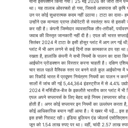
यानी इंसपेक्शन किया गया। 25 मई 2026 को जारी तीन पन्नों के
था। यह तालाब ओवरफ्लो हो गया, जिससे आसपास की कृषि भूमि 
उन पर कोई सुधारात्मक कदम नहीं उठाया। टाटा का दावा- हम न
उन्होंने एक मान्यता प्राप्त लेबोरेटरी से स्वतंत्र रूप से इस
कर रही है। कंपनी जिम्मेदार व्यावसायिक तौर-तरीकों, पर्यावर
जवाब की विस्तृत जानकारी नहीं दी है। एपल की भारत सप्लाई 
सितंबर 2024 में टाटा के इसी होसुर प्लांट में आग लग गई थ
प्लांट में भी आग लगने से कई दिनों तक कामकाज ठप रहा था।
रखता है, हालांकि कंपनी ने सभी नियमों के पालन का दावा किया
आईफोन प्रोडक्शन का विस्तार करना चाहती है। दक्षिण एशिया 
चार साल पहले वैश्विक स्तर पर बनने वाले कुल आईफोन्स में
का रिकॉर्ड भारत में प्रदूषण नियंत्रण नियमों का पालन न कर
सालों में जांच की गई 5,44,364 इंडस्ट्रीज में से 4.4% उद्
2024 में मर्सिडीज-बेंज के इकलौते भारतीय कार प्लांट में भी 
एपल अपने सप्लायर्स के लिए बेहद कड़े नियम (सप्लायर कोड ऑ
होती हैं। अगर कोई सप्लायर इन नियमों का उल्लंघन करता ह
कोई आधिकारिक बयान नहीं आया है। ये खबर भी पढ़ें… इस हफ्
इस हफ्ते गिरावट रही। इंडिया बुलियन एंड ज्वेलर्स एसोसिए
जून को 1.54 लाख रुपए पर था। वहीं, चांदी 2.57 लाख र