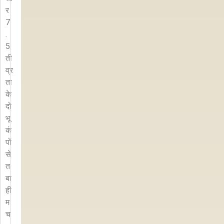
र
7
.
5
ती
व्र
ता
के
दो
भू
कं
पों
से
त
बा
ही
म
च