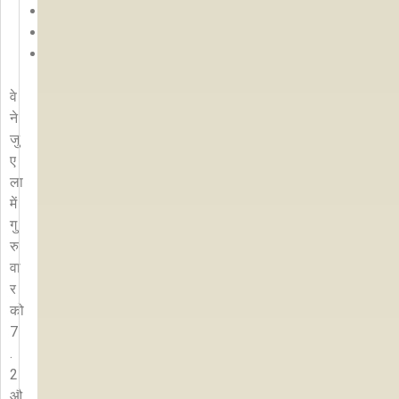
कॉपी
लिंक
वे
ने
जु
ए
ला
में
गु
रु
वा
र
को
7
.
2
औ