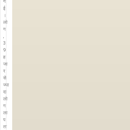
ग
ई
।
लो
ग
,
3
9
ह
जा
र
से
ज्या
दा
लो
ग
ला
प
ता