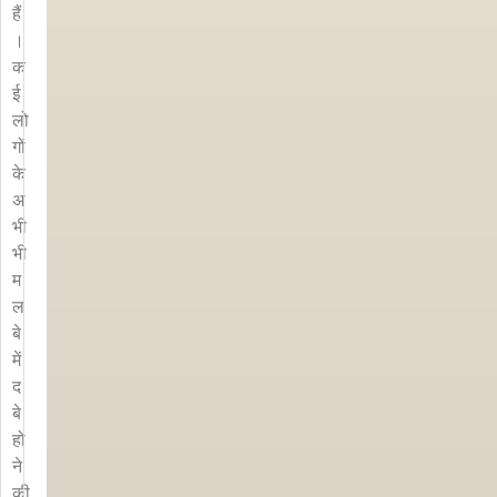
हैं
।
क
ई
लो
गों
के
अ
भी
भी
म
ल
बे
में
द
बे
हो
ने
की