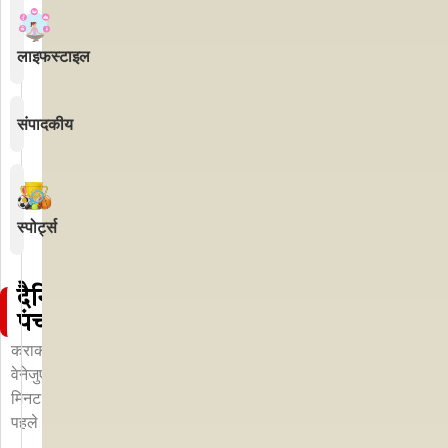
लाइफस्टाइल
संपादकीय
स्पोर्ट्स
दैनिक
पंचांग
कराकस,
वेनेजुएला
17
मिनट
पहले