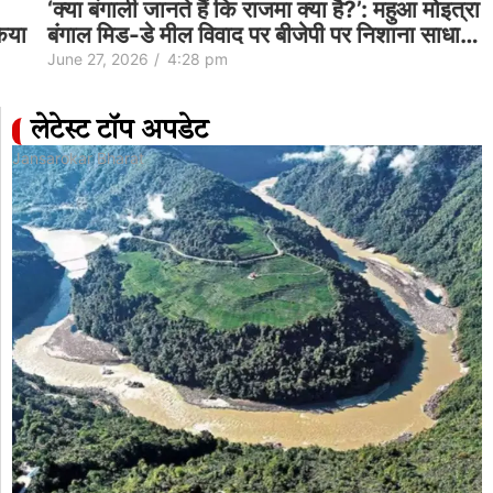
‘क्या बंगाली जानते हैं कि राजमा क्या है?’: महुआ मोइत्रा ने
बंगाल मिड-डे मील विवाद पर बीजेपी पर निशाना साधा…
June 27, 2026
/
4:28 pm
लेटेस्ट टॉप अपडेट
Jansarokar Bharat