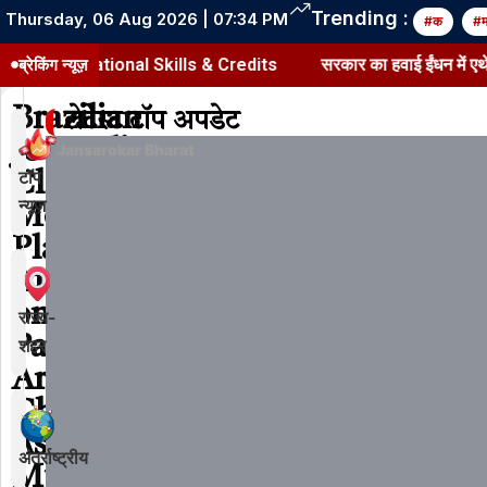
Trending :
Thursday, 06 Aug 2026 | 07:34 PM
#क
#
 Vocational Skills & Credits
ब्रेकिंग न्यूज़
सरकार का हवाई ईंधन में एथेनॉल मिल
Brazilian
लेटेस्ट टॉप अपडेट
Journalist
Jansarokar Bharat
टॉप
Claims
न्यूज़
Mossad
Planned
Attack
on
राज्य-
Pakistan
शहर
Army
Chief
Asim
अंतर्राष्ट्रीय
Munir