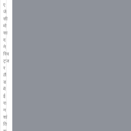
ए
जें
सी
मो
सा
द
ने
स्वि
ट्ज
र
लैं
ड
में
ई
रा
न
शां
ति