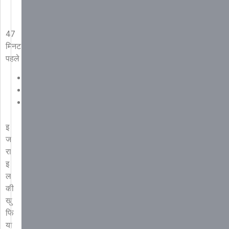
Geneva
Talks
47
मिनट
पहले
कॉपी
लिंक
इ
ज
रा
इ
ल
की
खु
फि
या