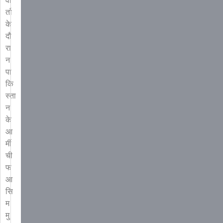
वा
र्ता
के
दौ
रा
न
पा
कि
स्ता
न
के
आ
र्मी
ची
फ
आ
सि
म
मु