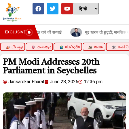
EXCLUSIVE
मूड खराब तो छुट्टी; मानसिक सेहत का इलाज या कामचोरी?:चीन की 'अनहैप्पी लीव' स
टॉप न्यूज़
राज्य-शहर
अंतर्राष्ट्रीय
अपराध
राजनीति
PM Modi Addresses 20th
Parliament in Seychelles
Jansarokar Bharat
June 28, 2026
12:36 pm