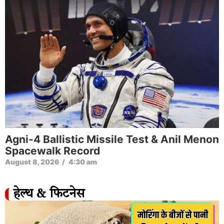
Agni-4 Ballistic Missile Test & Anil Menon
Spacewalk Record
August 8, 2026
/
4:30 am
हेल्थ & फिटनेस