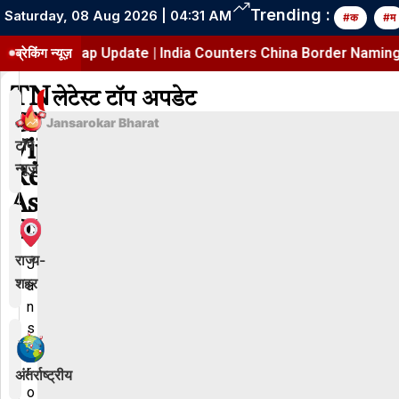
Trending :
Saturday, 08 Aug 2026 | 04:31 AM
#क
#म
adesh Map Update | India Counters China Border Naming Mo
ब्रेकिंग न्यूज़
TN
लेटेस्ट टॉप अपडेट
CM
Jansarokar Bharat
टॉप
Vijay
न्यूज़
Removes
Astrologer
OSD
राज्य-
J
शहर
a
n
s
a
r
अंतर्राष्ट्रीय
o