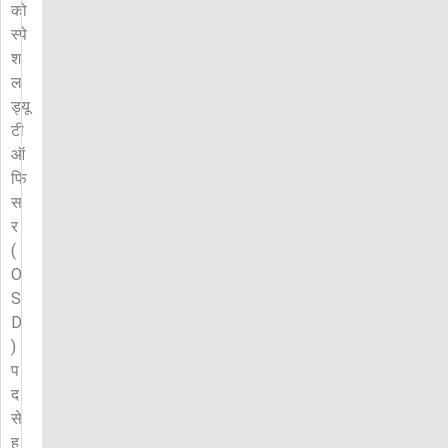
को
स्पे
श
ल
ड्यू
टी
ऑ
फि
स
र
(
O
S
D
)
प
द
से
ह