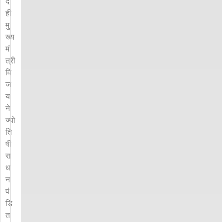
द
ही
मु
ख्य
मं
त्री
वि
ज
य
ने
ज्यो
ति
षी
रा
ध
न
पं
डि
त