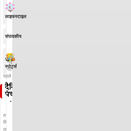
लाइफस्टाइल
संपादकीय
चेन्नई
49
स्पोर्ट्स
मिनट
पहले
दैनिक
पंचांग
कॉपी
लिंक
त
मि
ल