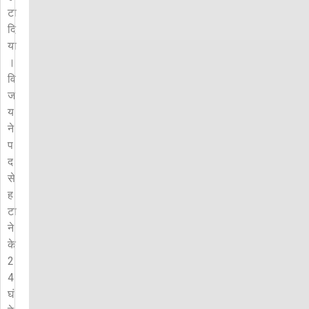
टा
दि
या
।
वि
ज
य
ने
प
द
से
ह
टा
ने
के
2
4
घं