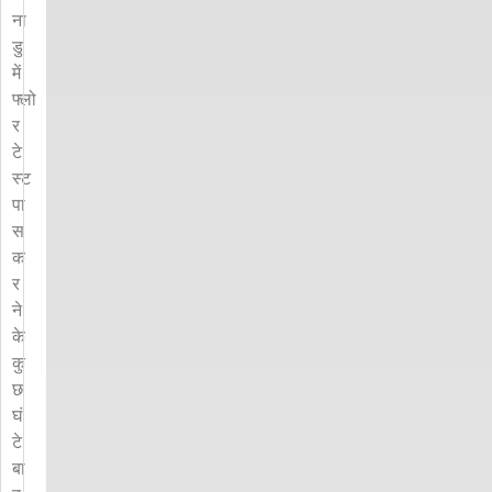
ना
डु
में
फ्लो
र
टे
स्ट
पा
स
क
र
ने
के
कु
छ
घं
टे
बा