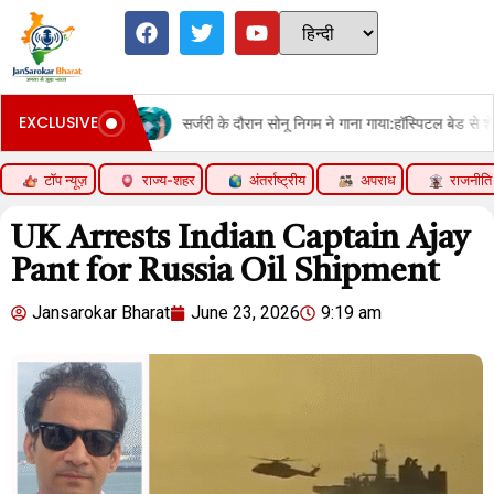
EXCLUSIVE
सर्जरी के दौरान सोनू निगम ने गाना गाया:हॉस्पिटल बेड से शेयर किया वीडियो, श्रेया घोषा
टॉप न्यूज़
राज्य-शहर
अंतर्राष्ट्रीय
अपराध
राजनीति
UK Arrests Indian Captain Ajay
Pant for Russia Oil Shipment
Jansarokar Bharat
June 23, 2026
9:19 am