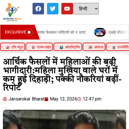
EXCLUSIVE
ी बोले- अफवाह फैलाकर यात्रियों को न डराएं
एआई मॉडल में बिना निर्देश भ्र
टॉप न्यूज़
राज्य-शहर
अंतर्राष्ट्रीय
अपराध
राजनीति
आर्थिक फैसलों में महिलाओं की बढ़ी
भागीदारी:महिला मुखिया वाले घरों में
कम हुई दिहाड़ी; पक्की नौकरियां बढ़ीं-
रिपोर्ट
Jansarokar Bharat
May 12, 2026
12:47 pm