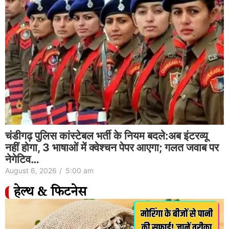
चंडीगढ़ पुलिस कांस्टेबल भर्ती के नियम बदले:अब इंटरव्यू
नहीं होगा, 3 भाषाओं में क्वेश्चन पेपर आएगा; गलत जवाब पर
नेगेटिव…
August 6, 2026
/
5:00 am
हेल्थ & फिटनेस