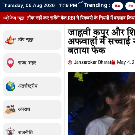
Trending :
Thursday, 06 Aug 2026 | 11:19 PM
#क
#म
 नहीं कर सकेंगे बैंक:RBI ने रिकवरी के नियमों में बदलाव किया, 1 जनवरी 2027 स
ब्रेकिंग न्यूज़
जाह्नवी कपूर और श
टॉप न्यूज़
अफवाहों में सच्चाई
बताया फेक
Jansarokar Bharat
May 4, 
राज्य-शहर
अंतर्राष्ट्रीय
अपराध
राजनीति