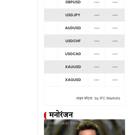
GBPUSD
---
---
USDJPY
---
---
AUDUSD
---
---
USDCHF
---
---
USDCAD
---
---
XAUUSD
---
---
XAGUSD
---
---
लाइव कोट्स
by IFC Markets
मनोरंजन
at
Jansarokar Bharat
Jan