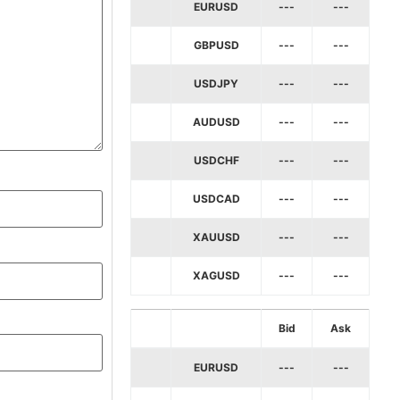
EURUSD
---
---
GBPUSD
---
---
USDJPY
---
---
AUDUSD
---
---
USDCHF
---
---
USDCAD
---
---
XAUUSD
---
---
XAGUSD
---
---
Bid
Ask
EURUSD
---
---