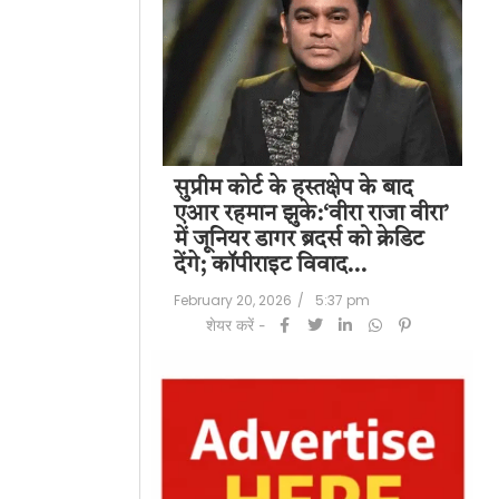
पति राज कुंद्रा को
सुप्रीम कोर्ट के हस्तक्षेप के बाद
शिल
हत:150 करोड़ रुपए
एआर रहमान झुके:‘वीरा राजा वीरा’
बड
लॉन्ड्रिंग केस में
में जूनियर डागर ब्रदर्स को क्रेडिट
के 
देंगे; कॉपीराइट विवाद…
मि
/
6:23 pm
February 20, 2026
/
5:37 pm
Feb
शेयर करें -