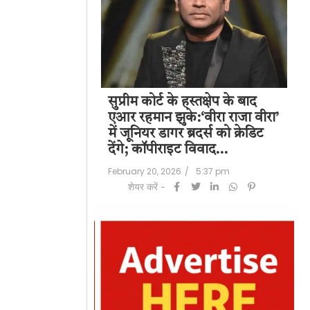
पति राज कुंद्रा को
सुप्रीम कोर्ट के हस्तक्षेप के बाद
शिल
हत:150 करोड़ रुपए
एआर रहमान झुके:‘वीरा राजा वीरा’
बड
लॉन्ड्रिंग केस में
में जूनियर डागर ब्रदर्स को क्रेडिट
के 
देंगे; कॉपीराइट विवाद…
मि
/
6:23 pm
February 20, 2026
/
5:37 pm
Feb
शेयर करें -