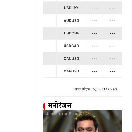
USDJPY
---
---
AUDUSD
---
---
USDCHF
---
---
USDCAD
---
---
XAUUSD
---
---
XAGUSD
---
---
लाइव कोट्स
by IFC Markets
मनोरंजन
at
Jansarokar Bharat
Jan