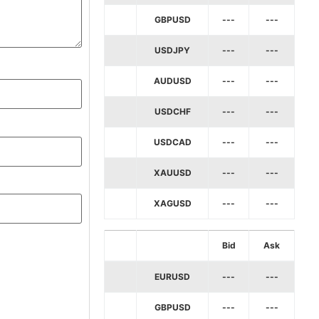
GBPUSD
---
---
USDJPY
---
---
AUDUSD
---
---
USDCHF
---
---
USDCAD
---
---
XAUUSD
---
---
XAGUSD
---
---
Bid
Ask
EURUSD
---
---
GBPUSD
---
---