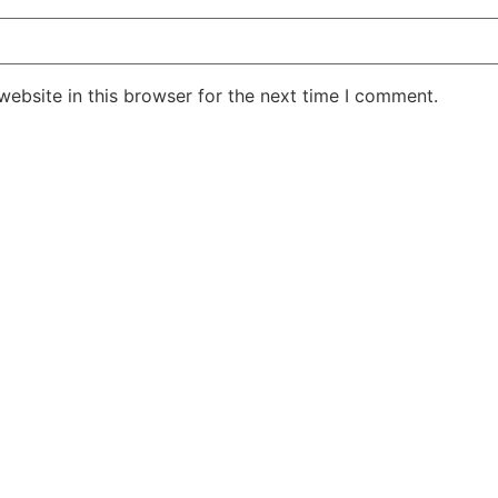
ebsite in this browser for the next time I comment.
Jansarokar Bharat
Jansarokar Bhar