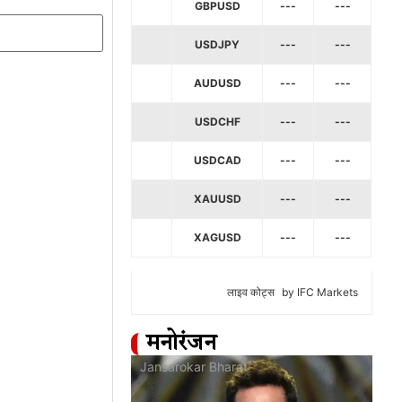
GBPUSD
---
---
USDJPY
---
---
AUDUSD
---
---
USDCHF
---
---
USDCAD
---
---
XAUUSD
---
---
XAGUSD
---
---
लाइव कोट्स
by IFC Markets
मनोरंजन
at
Jansarokar Bharat
Jan