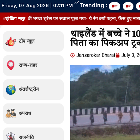
Trending :
Friday, 07 Aug 2026 | 02:11 PM
#क
#म
की भगवा ड्रेस पर सवाल:पूछा गया- ये रंग क्यों पहना, फैंस हुए नाराज, एक्ट्रेस के
ब्रेकिंग न्यूज़
थाइलैंड में बच्चे न
टॉप न्यूज़
पिता का पिकअप ट्रक
Jansarokar Bharat
July 3, 
राज्य-शहर
अंतर्राष्ट्रीय
अपराध
राजनीति