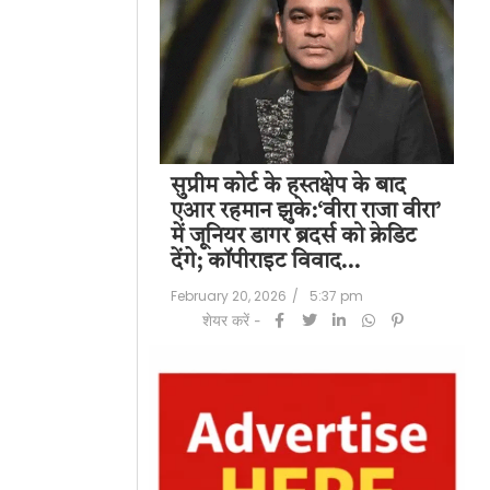
पति राज कुंद्रा को
सुप्रीम कोर्ट के हस्तक्षेप के बाद
शिल
हत:150 करोड़ रुपए
एआर रहमान झुके:‘वीरा राजा वीरा’
बड
लॉन्ड्रिंग केस में
में जूनियर डागर ब्रदर्स को क्रेडिट
के 
देंगे; कॉपीराइट विवाद…
मि
/
6:23 pm
February 20, 2026
/
5:37 pm
Feb
शेयर करें -