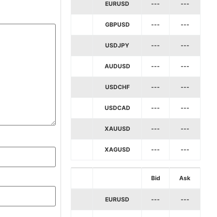
EURUSD
---
---
GBPUSD
---
---
USDJPY
---
---
AUDUSD
---
---
USDCHF
---
---
USDCAD
---
---
XAUUSD
---
---
XAGUSD
---
---
Bid
Ask
EURUSD
---
---