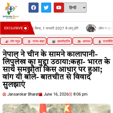
EXCLUSIVE
ं बदलाव किया, 1 जनवरी 2027 से लागू होंगे
लोन न चुकाने पर मोबाइल-लैपटॉप 
टॉप न्यूज़
राज्य-शहर
अंतर्राष्ट्रीय
अपराध
राजनीति
नेपाल ने चीन के सामने कालापानी-
लिपुलेख का मुद्दा उठाया:कहा- भारत के
साथ समझौता किस आधार पर हुआ;
वांग यी बोले- बातचीत से विवाद
सुलझाएं
Jansarokar Bharat
June 16, 2026
8:06 pm