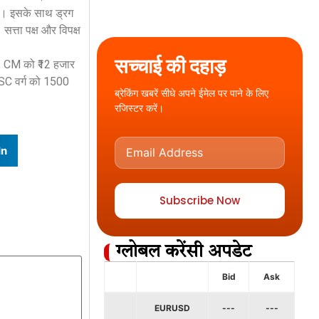
े। इसके साथ ड्रग
्ता पक्ष और विपक्ष
सच्चाई की दहाड़
यां, CM को ₹12 हजार
 SC वर्ग को 1500
ब्रेकिंग खबरें सीधे अपने ईमेल पर पाने के लिए
रजिस्टर करें।
In
Subscribe Now
ग्लोबल करेंसी अपडेट
Bid
Ask
EURUSD
---
---