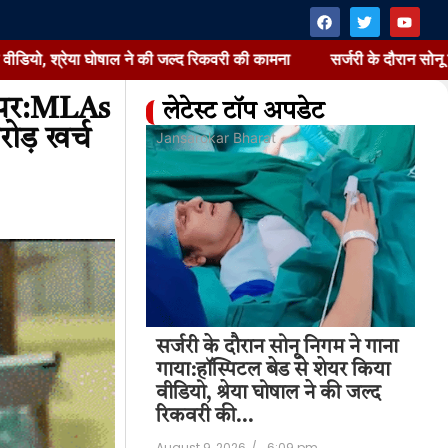
्रेया घोषाल ने की जल्द रिकवरी की कामना
सर्जरी के दौरान सोनू निगम ने ग
ी पर:MLAs
लेटेस्ट टॉप अपडेट
रोड़ खर्च
at
Jansarokar Bharat
Jan
सर्जरी के दौरान सोनू निगम ने गाना
सर्
et Cap & FMCG
गाया:हॉस्पिटल बेड से शेयर किया
गा
वीडियो, श्रेया घोषाल ने की जल्द
वीड
6:33 pm
रिकवरी की…
रि
August 9, 2026
/
6:09 pm
Aug