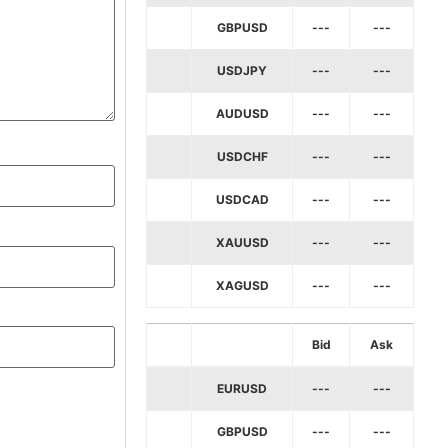
GBPUSD
---
---
USDJPY
---
---
AUDUSD
---
---
USDCHF
---
---
USDCAD
---
---
XAUUSD
---
---
XAGUSD
---
---
Bid
Ask
EURUSD
---
---
GBPUSD
---
---