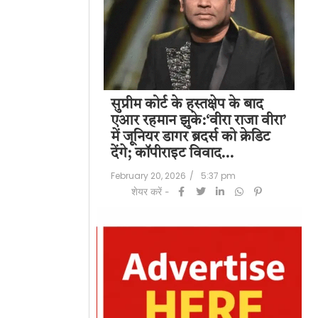
पति राज कुंद्रा को
सुप्रीम कोर्ट के हस्तक्षेप के बाद
शिल
हत:150 करोड़ रुपए
एआर रहमान झुके:‘वीरा राजा वीरा’
बड
लॉन्ड्रिंग केस में
में जूनियर डागर ब्रदर्स को क्रेडिट
के 
देंगे; कॉपीराइट विवाद…
मि
/
6:23 pm
February 20, 2026
/
5:37 pm
Feb
शेयर करें -