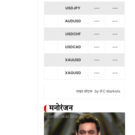
USDJPY
---
---
AUDUSD
---
---
USDCHF
---
---
USDCAD
---
---
XAUUSD
---
---
XAGUSD
---
---
लाइव कोट्स
by IFC Markets
मनोरंजन
at
Jansarokar Bharat
Jan