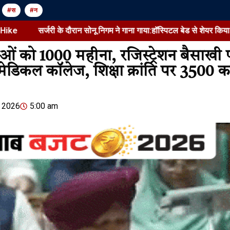
#स
#न
सर्जरी के दौरान सोनू निगम ने गाना गाया:हॉस्पिटल बेड से शेयर किया वीडियो, श
ं को ₹1000 महीना, रजिस्ट्रेशन बैसाख
ेडिकल कॉलेज, शिक्षा क्रांति पर ₹3500 क
Jansarokar Bharat
Jansarokar Bhar
, 2026
5:00 am
अगस्त के पहले-हफ्ते में FPI ने
India Mark
₹12,921 करोड़ निवेश किए:जुलाई
Price Hike
में भारतीय बाजार में ₹20,200
August 9, 2026
/
करोड़ आए थे, वजह- क्रूड…
शेयर करें -
August 9, 2026
/
3:03 pm