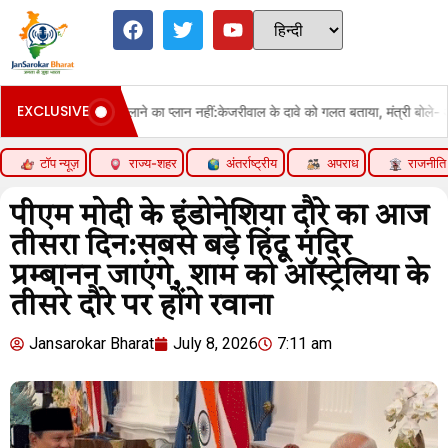
EXCLUSIVE
एथेनॉल मिलाने का प्लान नहीं:केजरीवाल के दावे को गलत बताया, मंत्री बोले- अफवाह फैलाकर य
टॉप न्यूज़
राज्य-शहर
अंतर्राष्ट्रीय
अपराध
राजनीति
पीएम मोदी के इंडोनेशिया दौरे का आज
तीसरा दिन:सबसे बड़े हिंदू मंदिर
प्रम्बानन जाएंगे, शाम को ऑस्ट्रेलिया के
तीसरे दौरे पर होंगे रवाना
Jansarokar Bharat
July 8, 2026
7:11 am