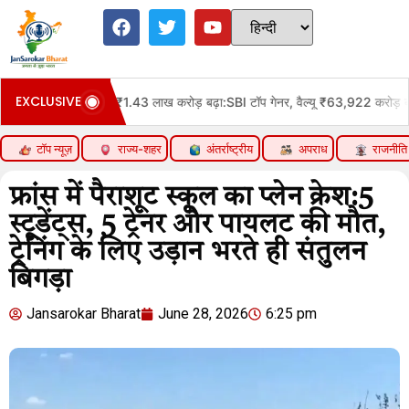
EXCLUSIVE
 मार्केट-कैप ₹1.43 लाख करोड़ बढ़ा:SBI टॉप गेनर, वैल्यू ₹63,922 करोड़ बढ़ी; LIC को स
टॉप न्यूज़
राज्य-शहर
अंतर्राष्ट्रीय
अपराध
राजनीति
फ्रांस में पैराशूट स्कूल का प्लेन क्रेश:5
स्टूडेंट्स, 5 ट्रेनर और पायलट की मौत,
ट्रेनिंग के लिए उड़ान भरते ही संतुलन
बिगड़ा
Jansarokar Bharat
June 28, 2026
6:25 pm