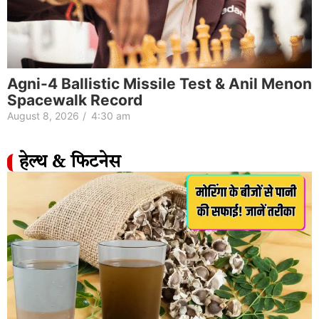
Agni-4 Ballistic Missile Test & Anil Menon
Spacewalk Record
August 8, 2026
/
4:30 am
हेल्थ & फिटनेस