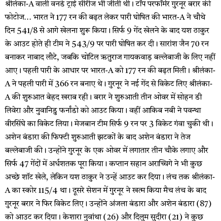
श्रीलंका-A वाली वनडे ट्राई सीरीज भी जीती थी। टॉप परफॉर्मर गुरनूर बरार की
फोटोज… भारत ने 177 रन की बढ़त लेकर पारी घोषित की भारत-A ने चौथे
दिन 541/8 से आगे खेलना शुरू किया। सिर्फ 9 गेंद खेलने के बाद यश ठाकुर
के आउट होते ही टीम ने 543/9 पर पारी घोषित कर दी। सारांश जैन 70 रन
बनाकर नाबाद लौटे, जबकि चोटिल ऋतुराज गायकवाड़ बल्लेबाजी के लिए नहीं
आए। पहली पारी के आधार पर भारत-A को 177 रन की बढ़त मिली। श्रीलंका-
A ने पहली पारी में 366 रन बनाए थे। गुरनूर ने नई गेंद से विकेट लिए श्रीलंका-
A की शुरुआत बेहद खराब रही। बरार ने शुरुआती तीन ओवर में सोहन डी
लिवेरा और नुवानिडु फर्नांडो को आउट किया। वहीं आकिब नबी ने पवन्था
वीरसिंघे का विकेट लिया। मेजबान टीम सिर्फ 9 रन पर 3 विकेट गंवा चुकी थी।
अशेन बंडारा की फिफ्टी शुरुआती झटकों के बाद अशेन बंडारा ने तेज
बल्लेबाजी की। उन्होंने गुरनूर के एक ओवर में लगातार तीन चौके लगाए और
सिर्फ 47 गेंदों में अर्धशतक पूरा किया। कप्तान सहान अराच्चिगे ने भी कुछ
अच्छे शॉट खेले, लेकिन यश ठाकुर ने उन्हें आउट कर दिया। लंच तक श्रीलंका-
A का स्कोर 115/4 था। दूसरे सेशन में गुरनूर ने खत्म किया मैच लंच के बाद
गुरनूर बरार ने फिर विकेट लिए। उन्होंने अंजला बंडारा और अशेन बंडारा (87)
को आउट कर दिया। केशारा नुवांथा (26) और दिलुम सुदीरा (21) ने कुछ