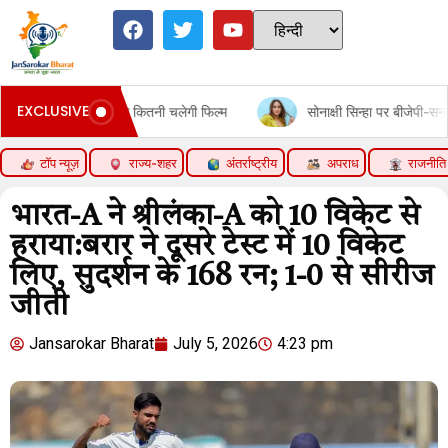
EXCLUSIVE
के भरोसे कितनी चलेगी फिल्म
सोनाक्षी सिन्हा पर बीजेपी-सनातन विरोधी एजेंड
टॉप न्यूज़
राज्य-शहर
अंतर्राष्ट्रीय
अपराध
राजनीति
भारत-A ने श्रीलंका-A को 10 विकेट से
हराया:बरार ने दूसरे टेस्ट में 10 विकेट
लिए, सुदर्शन के 168 रन; 1-0 से सीरीज
जीती
Jansarokar Bharat
July 5, 2026
4:23 pm