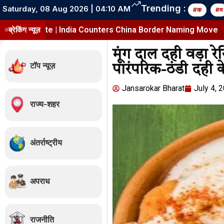
Trending :
Saturday, 08 Aug 2026 | 04:10 AM
#क
#म
ndia Counters China Border Naming Move
ब्रेकिंग न्यूज़
भारत पर 100% टैरिफ
मूंग दाल दही वड़ा रे
टॉप न्यूज़
पारंपरिक-ठंडी दही 
Jansarokar Bharat
July 4, 
राज्य-शहर
अंतर्राष्ट्रीय
अपराध
राजनीति