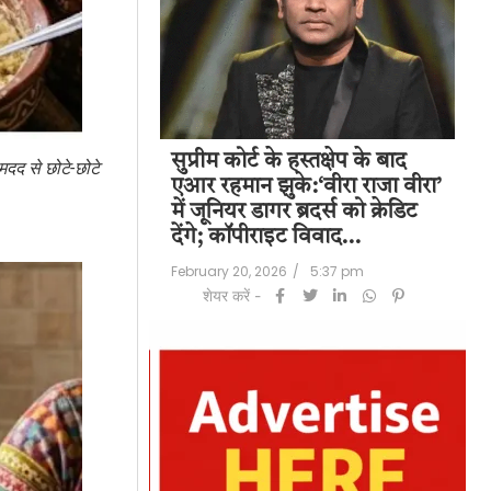
पति राज कुंद्रा को
सुप्रीम कोर्ट के हस्तक्षेप के बाद
शिल
 मदद से छोटे-छोटे
हत:150 करोड़ रुपए
एआर रहमान झुके:‘वीरा राजा वीरा’
बड
लॉन्ड्रिंग केस में
में जूनियर डागर ब्रदर्स को क्रेडिट
के 
देंगे; कॉपीराइट विवाद…
मि
/
6:23 pm
February 20, 2026
/
5:37 pm
Feb
शेयर करें -