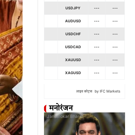
USDJPY
---
---
AUDUSD
---
---
USDCHF
---
---
USDCAD
---
---
XAUUSD
---
---
XAGUSD
---
---
लाइव कोट्स
by IFC Markets
मनोरंजन
at
Jansarokar Bharat
Jan