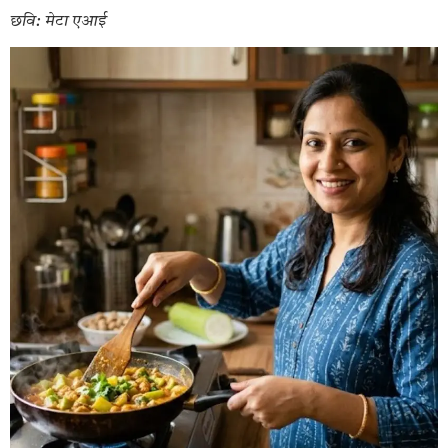
छवि: मेटा एआई