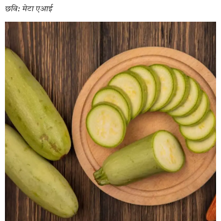
छवि: मेटा एआई