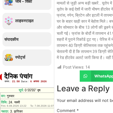
जॉब – शिक्षा
मामलों से जुड़ी अन्य बड़ी खबरें… यूरोप मे
यूरोप के कई देशों में जारी भीषण हीटवेव 
फ्रांस, स्पेन, ब्रिटेन और इटली में तापमा
लाइफस्टाइल
घर के बाहर खड़ी कार में बेहोश मिले। बच
और सोमवार के बीच 13 लोगों की डूबने से मौ
चली गई। फ्रांस के बोर्दो में तापमान 41
संपादकीय
शहरों में पुराने रिकॉर्ड टूट गए। पेरिस 
तापमान 40 डिग्री सेल्सियस तक पहुंचन
चेतावनी दी है कि तापमान 39 डिग्री से
स्पोर्ट्स
में रेड हीटवेव अलर्ट जारी किया है। वह
Post Views:
14
WhatsAp
दैनिक पंचांग
Leave a Reply
Your email address will not b
Comment
*