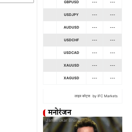
GBPUSD
---
---
USDJPY
---
---
AUDUSD
---
---
USDCHF
---
---
USDCAD
---
---
XAUUSD
---
---
XAGUSD
---
---
लाइव कोट्स
by IFC Markets
मनोरंजन
at
Jansarokar Bharat
Jan