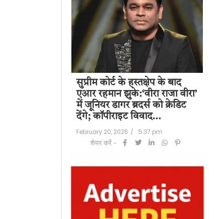
पति राज कुंद्रा को
सुप्रीम कोर्ट के हस्तक्षेप के बाद
शिल
हत:150 करोड़ रुपए
एआर रहमान झुके:‘वीरा राजा वीरा’
बड
लॉन्ड्रिंग केस में
में जूनियर डागर ब्रदर्स को क्रेडिट
के 
देंगे; कॉपीराइट विवाद…
मि
/
6:23 pm
February 20, 2026
/
5:37 pm
Feb
शेयर करें -