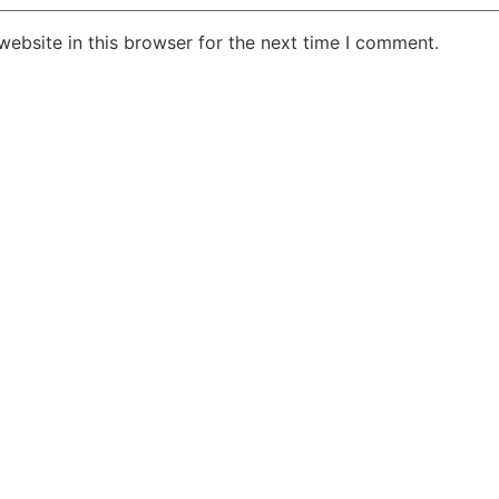
ebsite in this browser for the next time I comment.
Jansarokar Bharat
Jansarokar Bhar