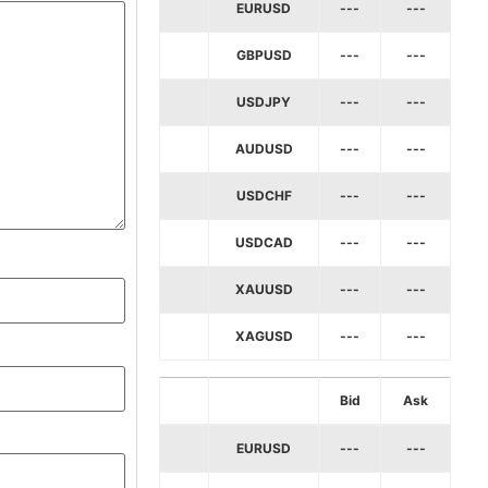
EURUSD
---
---
GBPUSD
---
---
USDJPY
---
---
AUDUSD
---
---
USDCHF
---
---
USDCAD
---
---
XAUUSD
---
---
XAGUSD
---
---
Bid
Ask
EURUSD
---
---