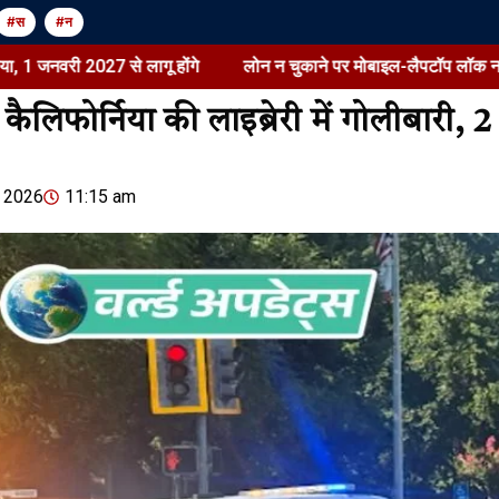
#स
#न
 से लागू होंगे
लोन न चुकाने पर मोबाइल-लैपटॉप लॉक नहीं कर सकेंगे बैंक:
ी कैलिफोर्निया की लाइब्रेरी में गोलीबारी, 
Jansarokar Bharat
Jansarokar Bhar
, 2026
11:15 am
सुष्मिता मुखर्जी बोलीं- मजबूरी में
लोन न चुकाने 
आत्मा बेची, बुरा लगता है:सी-ग्रेड
लॉक नहीं कर सक
फिल्में करने पर अफसोस जताकर
रिकवरी के सख्त
कहा- तब कर्ज लेने वाले…
किया, 1 जनवर
August 6, 2026
/
4:02 pm
August 6, 2026
/