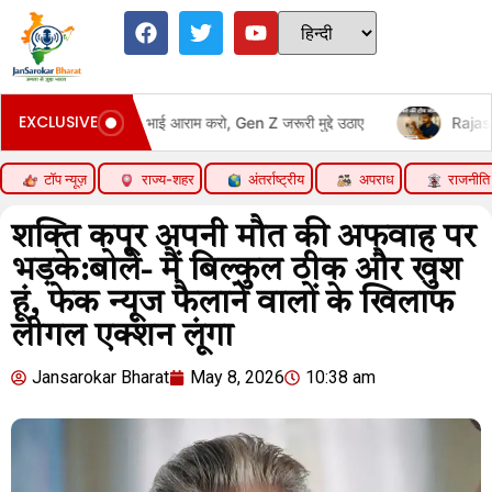
EXCLUSIVE
ट्रेस बोलीं- भाई आराम करो, Gen Z जरूरी मुद्दे उठाए
Rajasthan & MP 
टॉप न्यूज़
राज्य-शहर
अंतर्राष्ट्रीय
अपराध
राजनीति
शक्ति कपूर अपनी मौत की अफवाह पर
भड़के:बोले- मैं बिल्कुल ठीक और खुश
हूं, फेक न्यूज फैलाने वालों के खिलाफ
लीगल एक्शन लूंगा
Jansarokar Bharat
May 8, 2026
10:38 am