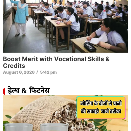
Boost Merit with Vocational Skills &
Credits
August 6, 2026
/
5:42 pm
हेल्थ & फिटनेस