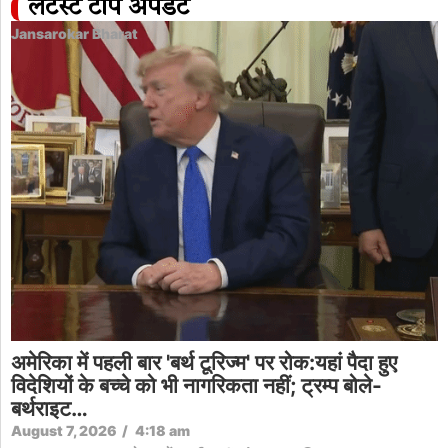
लेटेस्ट टॉप अपडेट
Jansarokar Bharat
अमेरिका में पहली बार 'बर्थ टूरिज्म' पर रोक:यहां पैदा हुए
विदेशियों के बच्चे को भी नागरिकता नहीं; ट्रम्प बोले-
बर्थराइट…
August 7, 2026
/
4:18 am