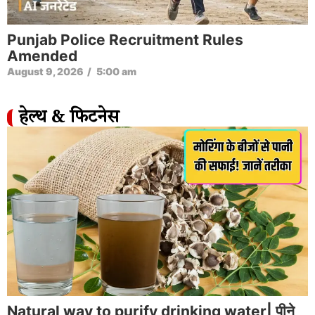
Punjab Police Recruitment Rules
Amended
August 9, 2026
/
5:00 am
हेल्थ & फिटनेस
Natural way to purify drinking water| पीने