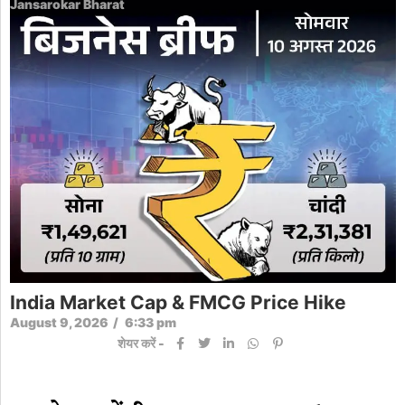
Jansarokar Bharat
India Market Cap & FMCG Price Hike
August 9, 2026
/
6:33 pm
शेयर करें -