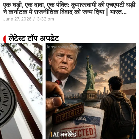
एक घड़ी, एक दावा, एक पंक्ति: कुमारस्वामी की एचएमटी घड़ी
ने कर्नाटक में राजनीतिक विवाद को जन्म दिया | भारत…
June 27, 2026
/
3:32 pm
लेटेस्ट टॉप अपडेट
Jansarokar Bharat