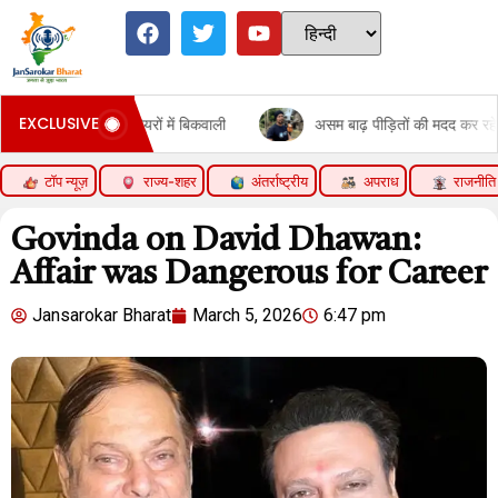
EXCLUSIVE
ेयरों में बिकवाली
असम बाढ़ पीड़ितों की मदद कर रहे हैं सलमान खान:500 लोगों
टॉप न्यूज़
राज्य-शहर
अंतर्राष्ट्रीय
अपराध
राजनीति
Govinda on David Dhawan:
Affair was Dangerous for Career
Jansarokar Bharat
March 5, 2026
6:47 pm