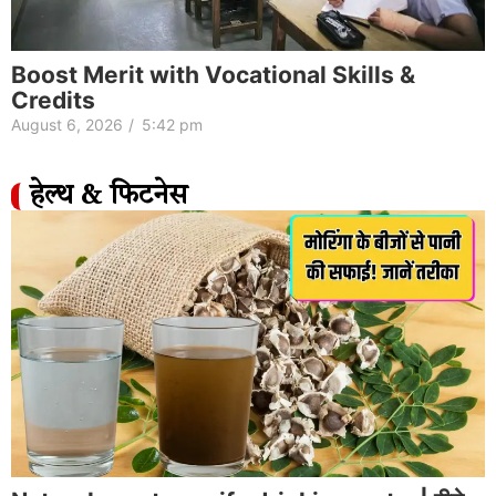
Boost Merit with Vocational Skills &
Credits
August 6, 2026
/
5:42 pm
हेल्थ & फिटनेस